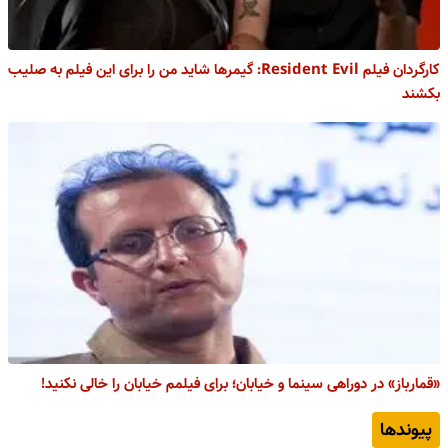
کارگردان فیلم Resident Evil: گیمرها شاید من را برای این فیلم به صلیب
بکشند
«قمارباز» در دوراهی سینما و خیابان؛ برای فیلمم خیابان را خالی نکنید!
پیوندها