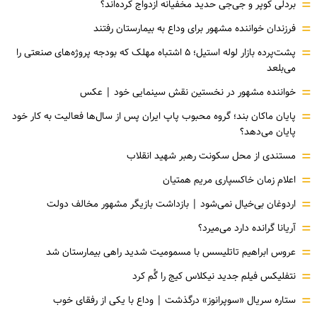
=
بردلی کوپر و جی‌جی حدید مخفیانه ازدواج کرده‌اند؟
=
فرزندان خواننده مشهور برای وداع به بیمارستان رفتند
=
پشت‌پرده بازار لوله استیل؛ ۵ اشتباه مهلک که بودجه پروژه‌های صنعتی را
می‌بلعد
=
خواننده مشهور در نخستین نقش سینمایی خود |‌ عکس
=
پایان ماکان بند؛ گروه محبوب پاپ ایران پس از سال‌ها فعالیت به کار خود
پایان می‌دهد؟
=
مستندی از محل سکونت رهبر شهید انقلاب
=
اعلام زمان خاکسپاری مریم همتیان
=
اردوغان بی‌خیال نمی‌شود | بازداشت بازیگر مشهور مخالف دولت
=
آریانا گرانده دارد می‌میرد؟
=
عروس ابراهیم تاتلیسس با مسمومیت شدید راهی بیمارستان شد
=
نتفلیکس فیلم جدید نیکلاس کیج را گُم کرد
=
ستاره سریال «سوپرانوز» درگذشت | وداع با یکی از رفقای خوب