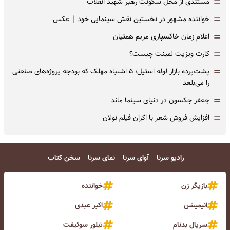
=
مستندی از محل سکونت رهبر شهید انقلاب
=
خواننده مشهور در نخستین نقش سینمایی خود |‌ عکس
=
اعلام زمان خاکسپاری مریم همتیان
=
کارت ویزیت لمینت چیست؟
=
پشت‌پرده بازار لوله استیل؛ ۵ اشتباه مهلک که بودجه پروژه‌های صنعتی
را می‌بلعد
=
جعفر جکسون در دنیای سینما ماند
=
افزایش فروش شعر با اکران فیلم نولان
رادیو سرنا
آوای سرنا
نمای سرنا
سخن کتاب
بازیگر زن
خواننده
انیمیشن
اکبر عبدی
سریال بدنام
تیلور سوئیفت