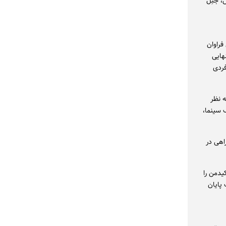
 جَنِل
فراوان
هایی
فردی
 نظر
 سینما،
اهی در
یدمن را
ت پایان