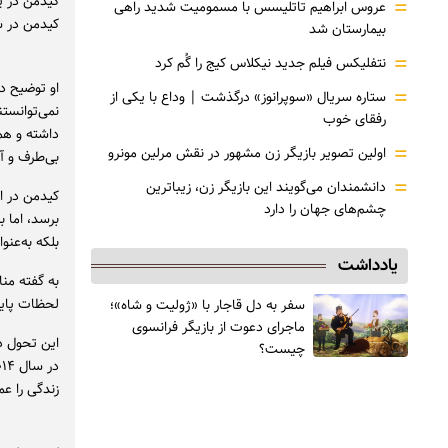
کیدمن در ی
=
عروس ابراهیم تاتلیسس با مسمومیت شدید راهی
کیدمن در سال ۲۰۲۴ گرفته شده؛ اتفاقی که تأثیر عمی
بیمارستان شد
=
نتفلیکس فیلم جدید نیکلاس کیج را گُم کرد
او توضیح د
=
ستاره سریال «سوپرانوز» درگذشت | وداع با یکی از
نمی‌توانست
رفقای خوب
داشته و هم
=
اولین تصویر بازیگر زن مشهور در نقش مرلین مونرو
بی‌طرف و آ
=
دانشمندان می‌گویند این بازیگر زن، زیباترین
کیدمن در ا
چشم‌های جهان را دارد
برسد، اما 
بلکه به‌عنو
یادداشت
به گفته منا
لحظات پایا
سفر به دل قاجار با «ژولیت و شاه»؛
ماجرای دعوت از ‌بازیگر فرانسوی
این تحول د
چیست؟
زندگی را عم