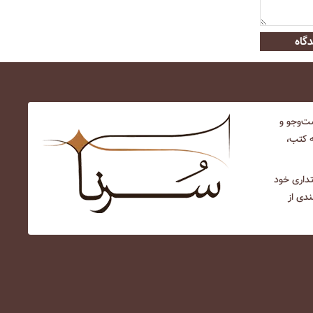
گاه
‌و‌جو و
ه کتب،
نتداری خود
ندی از