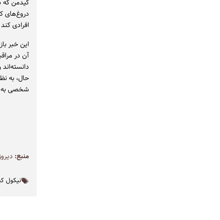
کیدمن که س
دروغ‌های ک
افرادی کند
این خبر باز
آن در مراقب
دانسته‌اند 
حال، به نظر
شخصی به نو
منبع:
دیروز
نیکول ک