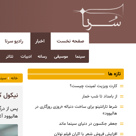
صفحه نخست
اخبار
رادیو سرنا
سینما
موسیقی
رسانه
ادبیات
تئاتر
تازه ها
خانه
سینم
=
کارت ویزیت لمینت چیست؟
نیکول ک
=
از بامداد تا شب خمار
=
شرط تارانتینو برای ساخت دنباله «روزی روزگاری در
پس از درگ
هالیوود»
هالیوود آ
=
جعفر جکسون در دنیای سینما ماند
=
افزایش فروش شعر با اکران فیلم نولان