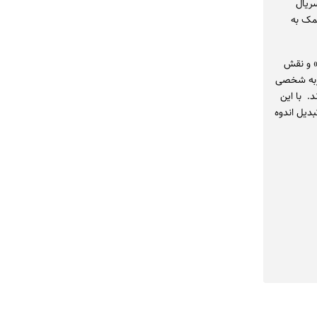
سریال
مک به
گ» و نقش
جربه شخصی
. با این
بدیل اندوه