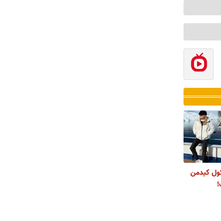
کول کیدمن
!