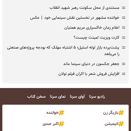
=
مستندی از محل سکونت رهبر شهید انقلاب
=
خواننده مشهور در نخستین نقش سینمایی خود |‌ عکس
=
اعلام زمان خاکسپاری مریم همتیان
=
کارت ویزیت لمینت چیست؟
=
پشت‌پرده بازار لوله استیل؛ ۵ اشتباه مهلک که بودجه پروژه‌های صنعتی
را می‌بلعد
=
جعفر جکسون در دنیای سینما ماند
=
افزایش فروش شعر با اکران فیلم نولان
رادیو سرنا
آوای سرنا
نمای سرنا
سخن کتاب
بازیگر زن
خواننده
انیمیشن
اکبر عبدی