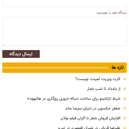
دیدگاه خود را بنویسید:
ارسال دیدگاه
تازه ها
=
کارت ویزیت لمینت چیست؟
=
از بامداد تا شب خمار
=
شرط تارانتینو برای ساخت دنباله «روزی روزگاری در هالیوود»
=
جعفر جکسون در دنیای سینما ماند
=
افزایش فروش شعر با اکران فیلم نولان
=
علیرضا قربانی در شیراز، قمصری در تبریز