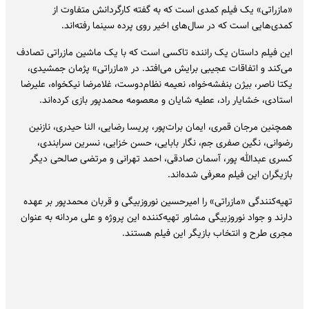
«مازراتی» یک فیلم کمدی است که به گفته کارگردانش متفاوت از
کمدی‌هایی است که در سال‌های اخیر روی پرده سینما رفته‌اند.
این فیلم داستان یک راننده تاکسی است که با یک ماشین مازراتی تصادف
می‌کند و اتفاقات عجیبی برایش می‌افتد. در «مازراتی» پژمان جمشیدی،
یکتا ناصر، بیژن بنفشه‌خواه، نعیمه نظام‌دوست، غلامرضا نیکخواه، علیرضا
استادی، خشایار راد، عطیه شایان و معصومه محمدپور بازی کرده‌اند.
همچنین مرجان قمری، ایمان برات‌پور، پریسا رضایی، النا حیدری، نازنین
رضوانی، نگین صفری جم، نگار بابایی، حسن خزایی، نسرین سرابندی،
کسری عبدالله پور، آسمان صادقی، احمد تهرانی و مرتضی صالحی دیگر
بازیگران این فیلم معرفی شده‌اند.
تهیه‌کنندگی «مازراتی» را امیرحسین نوروزبیگی و قربان محمدپور بر عهده
دارند و جواد نوروزبیگی مشاور تهیه‌کننده این پروژه و علی مردانه به عنوان
مجری طرح و انتخاب بازیگر این فیلم هستند.