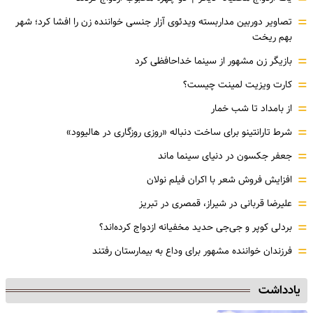
=
تصاویر دوربین مداربسته ویدئوی آزار جنسی خواننده زن را افشا کرد؛ شهر
بهم ریخت
=
بازیگر زن مشهور از سینما خداحافظی کرد
=
کارت ویزیت لمینت چیست؟
=
از بامداد تا شب خمار
=
شرط تارانتینو برای ساخت دنباله «روزی روزگاری در هالیوود»
=
جعفر جکسون در دنیای سینما ماند
=
افزایش فروش شعر با اکران فیلم نولان
=
علیرضا قربانی در شیراز، قمصری در تبریز
=
بردلی کوپر و جی‌جی حدید مخفیانه ازدواج کرده‌اند؟
=
فرزندان خواننده مشهور برای وداع به بیمارستان رفتند
یادداشت