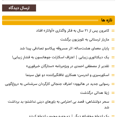
ارسال دیدگاه
تازه ها
=
کامرون پس از ۲۱ سال به فکر واگذاری «آواتار» افتاد
=
مازیار لرستانی به تلویزیون برگشت
=
پایان معمای هشت‌ساله: اثر مسروقه پیکاسو تصادفی پیدا شد
=
یک دیکتاتوری زیبایی | اعتراف اسکارلت جوهانسون به فشارِ زیبایی!
=
تقدیر از مصطفی احمدی در ویژه‌برنامه «ستارگان خبرفوری»
=
اسکورسیزی و اندرسن؛ همکاری غافلگیرکننده دو غول سینما
=
رسوایی جدید در هالیوود؛ اعتراف جنجالی کارگردان سرشناس به دروغ‌گویی
=
ژیلا هدائی درگذشت
=
سحر دولتشاهی: قصد بی احترامی به باورهای دینی نداشتم؛ بد برداشت
شد
=
یک ازدواج مخفیانه دیگر | دو چهره محبوب ازدواج کردند