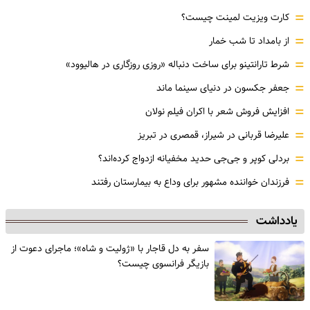
=
کارت ویزیت لمینت چیست؟
=
از بامداد تا شب خمار
=
شرط تارانتینو برای ساخت دنباله «روزی روزگاری در هالیوود»
=
جعفر جکسون در دنیای سینما ماند
=
افزایش فروش شعر با اکران فیلم نولان
=
علیرضا قربانی در شیراز، قمصری در تبریز
=
بردلی کوپر و جی‌جی حدید مخفیانه ازدواج کرده‌اند؟
=
فرزندان خواننده مشهور برای وداع به بیمارستان رفتند
یادداشت
سفر به دل قاجار با «ژولیت و شاه»؛ ماجرای دعوت از
‌بازیگر فرانسوی چیست؟