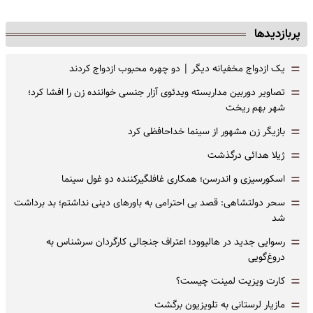
پربازدیدها
=
یک ازدواج مخفیانه دیگر | دو چهره محبوب ازدواج کردند
=
تصاویر دوربین مداربسته ویدئوی آزار جنسی خواننده زن را افشا کرد؛
شهر بهم ریخت
=
بازیگر زن مشهور از سینما خداحافظی کرد
=
ژیلا هدائی درگذشت
=
اسکورسیزی و اندرسن؛ همکاری غافلگیرکننده دو غول سینما
=
سحر دولتشاهی: قصد بی احترامی به باورهای دینی نداشتم؛ بد برداشت
شد
=
رسوایی جدید در هالیوود؛ اعتراف جنجالی کارگردان سرشناس به
دروغ‌گویی
=
کارت ویزیت لمینت چیست؟
=
مازیار لرستانی به تلویزیون برگشت