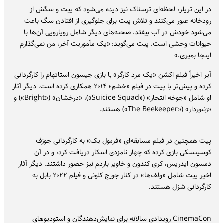
در این تریلر، لحظه‌ای ترسناک نیز دیده می‌شود که پیت و سگش از
رودخانه عبور می‌کنند و تلاش پیت برای جلوگیری از افتادن سگ باعث
می‌شود خودش در آب بیفتد. صحنه‌های دیگر شامل رویارویی آن‌ها با
حیوانات وحشی است. پیت می‌گوید: «یک مأموریت آخر، من نمی‌گذارم
اینجا بمیری.»
آیر اخیراً فیلم اکشن «یک مرد کارگر» با بازی جیسون استاتهام را کارگردانی
کرده و پیش‌تر با پیت در فیلم «خشم» ۲۰۱۴ همکاری کرده است. دیگر آثار
او شامل «جوخه انتحار» («Suicide Squad»)، «درخشان» («Bright») و
«زنبوردار» («The Beekeeper») هستند.
پیت همچنین در فیلم مسابقه‌ای «فرمول یک» به کارگردانی جوزف
کوسینسکی بازی کرده که چهار نامزدی اسکار دریافت کرد، و در آن
دمسون ایدریس، کری کندون و خاویر باردم نیز حضور داشتند. دیگر آثار
اخیر پیت شامل «ولف‌ها» در کنار جورج کلونی و فیلم ۲۰۲۲ بابل به
کارگردانی شزل هستند.
CinemaCon رویدادی سالانه برای نمایش‌دهندگان و استودیوهای