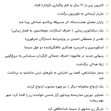
=
کامرون پس از ۲۱ سال به فکر واگذاری «آواتار» افتاد
=
مازیار لرستانی به تلویزیون برگشت
=
پایان معمای هشت‌ساله: اثر مسروقه پیکاسو تصادفی پیدا شد
=
یک دیکتاتوری زیبایی | اعتراف اسکارلت جوهانسون به فشارِ زیبایی!
=
تقدیر از مصطفی احمدی در ویژه‌برنامه «ستارگان خبرفوری»
=
اسکورسیزی و اندرسن؛ همکاری غافلگیرکننده دو غول سینما
=
رسوایی جدید در هالیوود؛ اعتراف جنجالی کارگردان سرشناس به دروغ‌گویی
=
ژیلا هدائی درگذشت
=
سحر دولتشاهی: قصد بی احترامی به باورهای دینی نداشتم؛ بد برداشت
شد
=
یک ازدواج مخفیانه دیگر | دو چهره محبوب ازدواج کردند
=
تصاویر دوربین مداربسته ویدئوی آزار جنسی خواننده زن را افشا کرد؛ شهر
بهم ریخت
=
بازیگر زن مشهور از سینما خداحافظی کرد