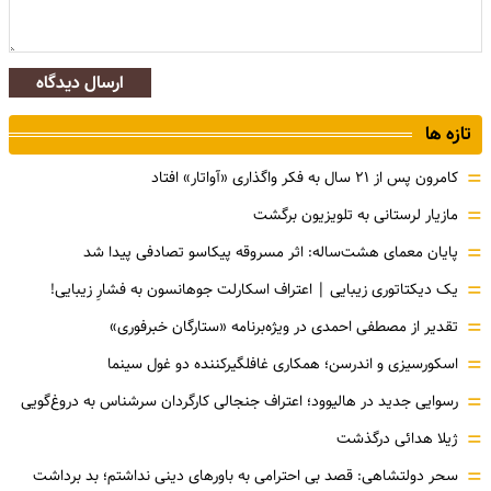
ارسال دیدگاه
تازه ها
=
کامرون پس از ۲۱ سال به فکر واگذاری «آواتار» افتاد
=
مازیار لرستانی به تلویزیون برگشت
=
پایان معمای هشت‌ساله: اثر مسروقه پیکاسو تصادفی پیدا شد
=
یک دیکتاتوری زیبایی | اعتراف اسکارلت جوهانسون به فشارِ زیبایی!
=
تقدیر از مصطفی احمدی در ویژه‌برنامه «ستارگان خبرفوری»
=
اسکورسیزی و اندرسن؛ همکاری غافلگیرکننده دو غول سینما
=
رسوایی جدید در هالیوود؛ اعتراف جنجالی کارگردان سرشناس به دروغ‌گویی
=
ژیلا هدائی درگذشت
=
سحر دولتشاهی: قصد بی احترامی به باورهای دینی نداشتم؛ بد برداشت