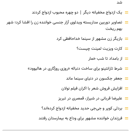
شد
=
یک ازدواج مخفیانه دیگر | دو چهره محبوب ازدواج کردند
=
تصاویر دوربین مداربسته ویدئوی آزار جنسی خواننده زن را افشا کرد؛ شهر
بهم ریخت
=
بازیگر زن مشهور از سینما خداحافظی کرد
=
کارت ویزیت لمینت چیست؟
=
از بامداد تا شب خمار
=
شرط تارانتینو برای ساخت دنباله «روزی روزگاری در هالیوود»
=
جعفر جکسون در دنیای سینما ماند
=
افزایش فروش شعر با اکران فیلم نولان
=
علیرضا قربانی در شیراز، قمصری در تبریز
=
بردلی کوپر و جی‌جی حدید مخفیانه ازدواج کرده‌اند؟
=
فرزندان خواننده مشهور برای وداع به بیمارستان رفتند