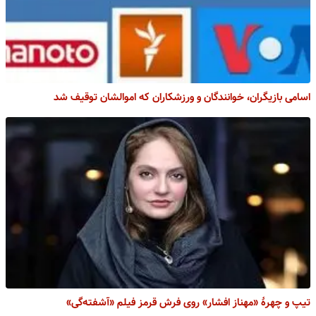
اسامی بازیگران، خوانندگان و ورزشکاران که اموالشان توقیف شد
تیپ و چهرۀ «مهناز افشار» روی فرش قرمز فیلم «آشفته‌گی»