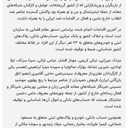
از بازیگران و ورزشکارانی که از کشور گریخته‌اند، عوامل و کارکنان شبکه‌های
معاند از جمله اینترنشنال و من و تو همراه بود واکنش گسترده عناصر ضد
انقلاب خارج نشین و فعال در اقدامات ضد ایرانی را به همراه داشت.
در آخرین اقدامات انجام شده، براساس دستور مقام قضایی به سازمان
ثبت اسناد و املاک کشور و بانک مرکزی، حساب‌های بانکی، پلاک‌های
ثبتی و خودروهای متعلق به ۶۳ نفر دیگر از این افراد در نقاط مختلف
کشور شناسایی، ضبط و توقیف شده است.
مزدک میرزایی، نیکی کریمی، مهناز افشار، عباس غزالی، سینا سرلک، لیلا
اوتادی، شیرین نشاط، بهارک صالح‌نیا و سپیده میترا ابراهیمی (همسر یکی
از کارگردانان طنزپرداز معروف)، سیدمرتضی حاجی آقامیری (عضو اتاق
بازرگانی ایران)، فرنوش حمیدیان از عناصر مرتبط با ربع پهلوی، مهشید
حسینی خبرنگار شبکه‌های معاند فارسی زبان و مجتبی پوربخش خبرنگار و
فعال رسانه‌ای خارج از کشور، از جمله چهره‌های معروف حامی دشمن
جنایتکار هستند که حساب‌های بانکی و اموال آن‌ها شناسایی و توقیف
شده است.
همچنین حساب بانکی، خودرو و پلاک‌های ثبتی متعلق به مسعود
شجاعی، کیمیا علیزاده، بختیار رحمانی، میلاد زنیدپور و سوشا مکانی از