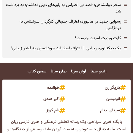
=
سحر دولتشاهی: قصد بی احترامی به باورهای دینی نداشتم؛ بد برداشت
شد
=
رسوایی جدید در هالیوود؛ اعتراف جنجالی کارگردان سرشناس به
دروغ‌گویی
=
کارت ویزیت لمینت چیست؟
=
یک دیکتاتوری زیبایی | اعتراف اسکارلت جوهانسون به فشارِ زیبایی!
رادیو سرنا
آوای سرنا
نمای سرنا
سخن کتاب
بازیگر زن
خواننده
انیمیشن
اکبر عبدی
سریال بدنام
تام کروز
پایگاه خبری سرناخبر، یک رسانه تعاملی فرهنگی و هنری فارسی زبان
است. ما به دنبال جست‌و‌جو و به‌دست آوردن طیف وسیعی از دیدگاه‌ها و