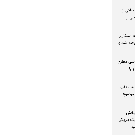
حاکی از
ی از
مه همکاری
فته شد و
واشی مطرح
 با
 شایعاتی
 موضوع
 پخش
ک بازیگر
یم