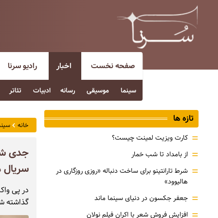
صفحه نخست
اخبار
رادیو سرنا
سینما
موسیقی
رسانه
ادبیات
تئاتر
تازه ها
خانه
سینم
=
کارت ویزیت لمینت چیست؟
جدی شدن
=
از بامداد تا شب خمار
سریال 
=
شرط تارانتینو برای ساخت دنباله «روزی روزگاری در
هالیوود»
در پی واک
=
جعفر جکسون در دنیای سینما ماند
گذاشته شد
=
افزایش فروش شعر با اکران فیلم نولان