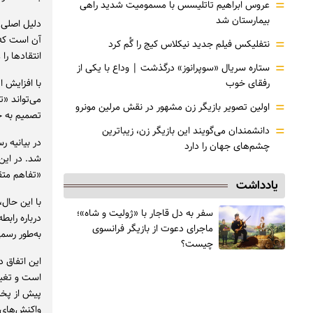
=
عروس ابراهیم تاتلیسس با مسمومیت شدید راهی
بیمارستان شد
دلیل اصلی 
آن است که 
=
نتفلیکس فیلم جدید نیکلاس کیج را گُم کرد
انتقادها را 
=
ستاره سریال «سوپرانوز» درگذشت | وداع با یکی از
رفقای خوب
با افزایش ا
می‌تواند «
=
اولین تصویر بازیگر زن مشهور در نقش مرلین مونرو
تصمیم به ح
=
دانشمندان می‌گویند این بازیگر زن، زیباترین
در بیانیه 
چشم‌های جهان را دارد
شد. در این 
«تفاهم متق
یادداشت
با این حال،
سفر به دل قاجار با «ژولیت و شاه»؛
درباره راب
ماجرای دعوت از ‌بازیگر فرانسوی
به‌طور رسم
چیست؟
این اتفاق 
است و تغیی
پیش از پخش
واکنش‌های 