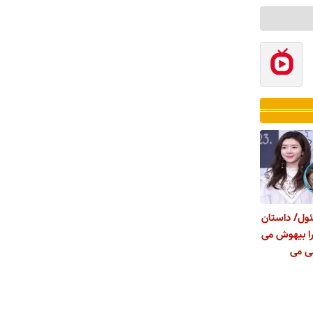
ل/ داستان
را بیهوش می
ی می