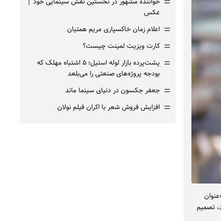
=
خواننده مشهور در نخستین نقش سینمایی خود |‌
عکس
=
اعلام زمان خاکسپاری مریم همتیان
=
کارت ویزیت لمینت چیست؟
=
پشت‌پرده بازار لوله استیل؛ ۵ اشتباه مهلک که
بودجه پروژه‌های صنعتی را می‌بلعد
=
جعفر جکسون در دنیای سینما ماند
=
افزایش فروش شعر با اکران فیلم نولان
عنوان
د، تصمیم