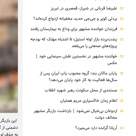
=
علیرضا قربانی در شیراز، قمصری در تبریز
=
بردلی کوپر و جی‌جی حدید مخفیانه ازدواج کرده‌اند؟
=
فرزندان خواننده مشهور برای وداع به بیمارستان رفتند
=
پشت‌پرده بازار لوله استیل؛ ۵ اشتباه مهلک که بودجه
پروژه‌های صنعتی را می‌بلعد
=
خواننده مشهور در نخستین نقش سینمایی خود |‌
عکس
=
پایان ماکان بند؛ گروه محبوب پاپ ایران پس از
سال‌ها فعالیت به کار خود پایان می‌دهد؟
=
مستندی از محل سکونت رهبر شهید انقلاب
=
اعلام زمان خاکسپاری مریم همتیان
=
اردوغان بی‌خیال نمی‌شود | بازداشت بازیگر مشهور
مخالف دولت
این بازیگر
=
دشمنی از گ
آریانا گرانده دارد می‌میرد؟
به حذف او ا