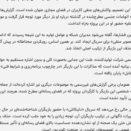
این تصمیم، واکنش‌های منفی کاربران در فضای مجازی عنوان شده است. گزارش‌ها 
اتهامات جنسی مطرح‌شده در گذشته درباره او بار دیگر مورد توجه قرار گرفت و موج
علیه حضور او در این پروژه به‌راه انداخت.
ین فشارها، گفته می‌شود مدیران شبکه و عوامل تولید به این نتیجه رسیدند که ادا
تصویر منفی» برای سریال ایجاد کند. بر همین اساس، رویکردی محتاطانه در پیش گر
ذف این بازیگر از ترکیب اصلی اتخاذ شد.
رسمی شرکت تولیدکننده، علت این جدایی به‌صورت کلی و بدون اشاره مستقیم به ح
بیانیه آمده است که مذاکرات با این بازیگر «در چارچوب برنامه‌ریزی و شرایط فنی» و
ابل» پایان یافته است.
 هم‌زمان برخی گزارش‌های غیررسمی به موضوعات دیگری نیز اشاره کرده‌اند؛ از جمله
طه شخصی این بازیگر با کارگردان پروژه که در فضای رسانه‌ای مطرح شده، هرچند این
ی تأیید نشده است.
در حالی رخ می‌دهد که سریال «دلیکانلی» با حضور بازیگران شناخته‌شده‌ای در حال
رات ناگهانی در ترکیب بازیگران آن، توجه زیادی را به خود جلب کرده است. حذف ی
 حتی یک صحنه از او، نشان‌دهنده حساسیت بالای فضای رسانه‌ای و تأثیر مستق
عمومی بر تصمیم‌های تولیدی در صنعت تلویزیون است.