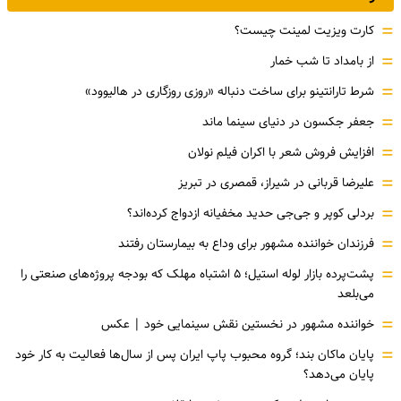
=
کارت ویزیت لمینت چیست؟
=
از بامداد تا شب خمار
=
شرط تارانتینو برای ساخت دنباله «روزی روزگاری در هالیوود»
=
جعفر جکسون در دنیای سینما ماند
=
افزایش فروش شعر با اکران فیلم نولان
=
علیرضا قربانی در شیراز، قمصری در تبریز
=
بردلی کوپر و جی‌جی حدید مخفیانه ازدواج کرده‌اند؟
=
فرزندان خواننده مشهور برای وداع به بیمارستان رفتند
=
پشت‌پرده بازار لوله استیل؛ ۵ اشتباه مهلک که بودجه پروژه‌های صنعتی را
می‌بلعد
=
خواننده مشهور در نخستین نقش سینمایی خود |‌ عکس
=
پایان ماکان بند؛ گروه محبوب پاپ ایران پس از سال‌ها فعالیت به کار خود
پایان می‌دهد؟