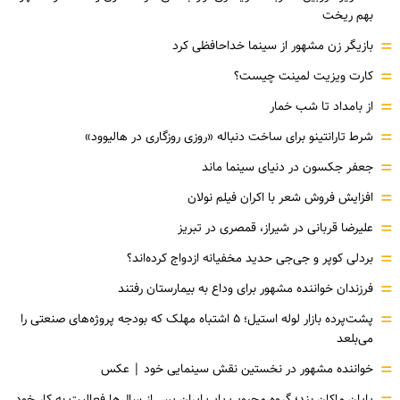
بهم ریخت
=
بازیگر زن مشهور از سینما خداحافظی کرد
=
کارت ویزیت لمینت چیست؟
=
از بامداد تا شب خمار
=
شرط تارانتینو برای ساخت دنباله «روزی روزگاری در هالیوود»
=
جعفر جکسون در دنیای سینما ماند
=
افزایش فروش شعر با اکران فیلم نولان
=
علیرضا قربانی در شیراز، قمصری در تبریز
=
بردلی کوپر و جی‌جی حدید مخفیانه ازدواج کرده‌اند؟
=
فرزندان خواننده مشهور برای وداع به بیمارستان رفتند
=
پشت‌پرده بازار لوله استیل؛ ۵ اشتباه مهلک که بودجه پروژه‌های صنعتی را
می‌بلعد
=
خواننده مشهور در نخستین نقش سینمایی خود |‌ عکس
پایان ماکان بند؛ گروه محبوب پاپ ایران پس از سال‌ها فعالیت به کار خود