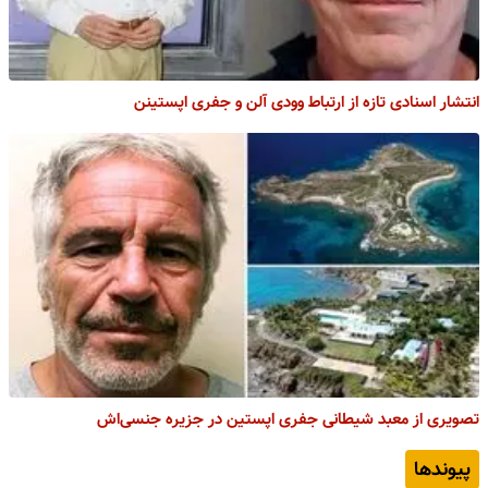
انتشار اسنادی تازه از ارتباط وودی آلن و جفری اپستینن
تصویری از معبد شیطانی جفری اپستین در جزیره جنسی‌اش
پیوندها