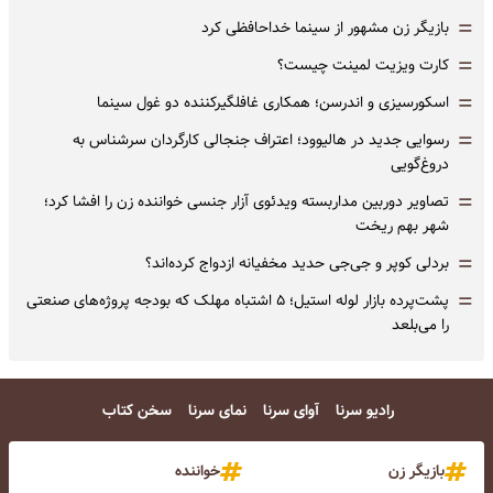
=
بازیگر زن مشهور از سینما خداحافظی کرد
=
کارت ویزیت لمینت چیست؟
=
اسکورسیزی و اندرسن؛ همکاری غافلگیرکننده دو غول سینما
=
رسوایی جدید در هالیوود؛ اعتراف جنجالی کارگردان سرشناس به
دروغ‌گویی
=
تصاویر دوربین مداربسته ویدئوی آزار جنسی خواننده زن را افشا کرد؛
شهر بهم ریخت
=
بردلی کوپر و جی‌جی حدید مخفیانه ازدواج کرده‌اند؟
=
پشت‌پرده بازار لوله استیل؛ ۵ اشتباه مهلک که بودجه پروژه‌های صنعتی
را می‌بلعد
رادیو سرنا
آوای سرنا
نمای سرنا
سخن کتاب
بازیگر زن
خواننده