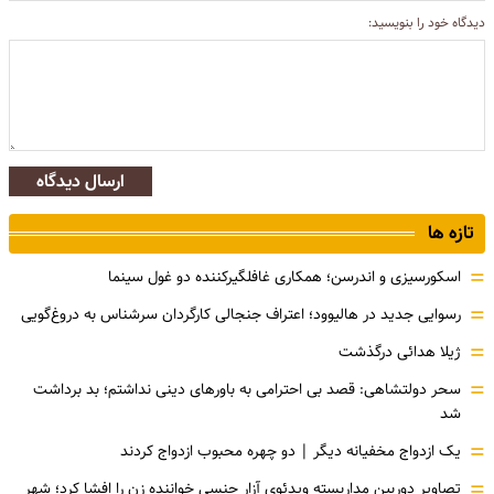
دیدگاه خود را بنویسید:
ارسال دیدگاه
تازه ها
=
اسکورسیزی و اندرسن؛ همکاری غافلگیرکننده دو غول سینما
=
رسوایی جدید در هالیوود؛ اعتراف جنجالی کارگردان سرشناس به دروغ‌گویی
=
ژیلا هدائی درگذشت
=
سحر دولتشاهی: قصد بی احترامی به باورهای دینی نداشتم؛ بد برداشت
شد
=
یک ازدواج مخفیانه دیگر | دو چهره محبوب ازدواج کردند
=
تصاویر دوربین مداربسته ویدئوی آزار جنسی خواننده زن را افشا کرد؛ شهر