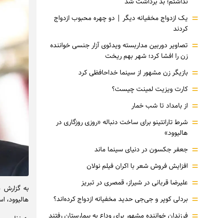
نداشتم؛ بد برداشت شد
=
یک ازدواج مخفیانه دیگر | دو چهره محبوب ازدواج
کردند
=
تصاویر دوربین مداربسته ویدئوی آزار جنسی خواننده
زن را افشا کرد؛ شهر بهم ریخت
=
بازیگر زن مشهور از سینما خداحافظی کرد
=
کارت ویزیت لمینت چیست؟
=
از بامداد تا شب خمار
=
شرط تارانتینو برای ساخت دنباله «روزی روزگاری در
هالیوود»
=
جعفر جکسون در دنیای سینما ماند
=
افزایش فروش شعر با اکران فیلم نولان
=
علیرضا قربانی در شیراز، قمصری در تبریز
به گزارش س
=
بردلی کوپر و جی‌جی حدید مخفیانه ازدواج کرده‌اند؟
هالیوود، است. این بازیگر ۷۶ ساله به‌
=
فرزندان خواننده مشهور برای وداع به بیمارستان رفتند