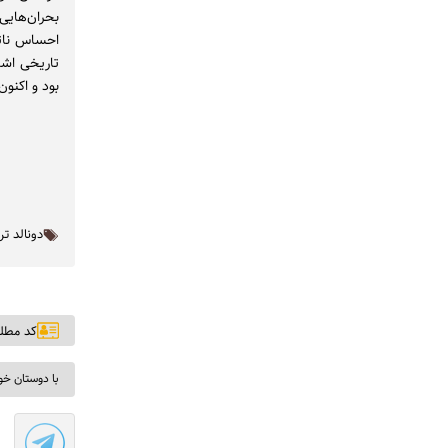
بحران‌هایی
احساس نات
تاریخی اشا
بود و اکنو
دونالد ت
کد مطلب: ۳
با دوستان خو