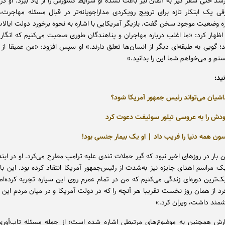
سد حتی سفر گیر به آلمان نیز باعث نشده او شرایط کشورش را از یاد ببرد. او در 
ی یک ابتکار تازه برای ترویج رویکردی مداراجویانه‌تر در قبال مسئله مهاجرت، ب
اره وضعیت موجود سخن گفت. بازیگر آمریکایی با اشاره به نحوه برخورد دولت ایالا
اظهار کرد: «ما اغلب درباره مهاجران و پناهندگان طوری صحبت می‌کنیم که انگار آ
د؛ گویی به طبقه‌ای دیگر از انسان‌ها تعلق دارند.» او سپس افزود: «من عمیقا از
م و می‌خواهم شما این را بدانید.»
ید:
داشیان می‌تواند رئیس جمهور آمریکا شود؟
دش را به عروسی تیلور سوئیفت دعوت کرد
ن همه دنیا را فریب داد | او یک بیمار جنسی بود!
بار در روزهای اخیر نبود که گیر حملات تندی علیه ترامپ مطرح می‌کرد. او در ابت
ک مراسم اهدای جایزه نیز به‌شدت از رئیس‌جمهور آمریکا انتقاد کرده بود. این با
ک‌ترین دوره‌ای زندگی می‌کنیم که من در تمام عمرم روی این سیاره تجربه کرده‌ام.
فرد از همان روز نخست تقریبا هر آنچه را که در دولت آمریکا و در میان مردم این
شمند داشت، ویران کرد.»
ارش همچنین به موضوع‌های مرتبطی اشاره شده است؛ از جمله مسئله تاب‌آوری