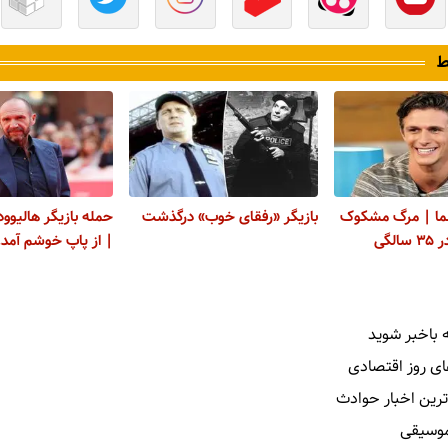
ط
ما | مرگ مشکوک
بازیگر «رفقای خوب» درگذشت
حمله بازیگر هالیوو
لگی
| از پاپ خوشم آمد!
 باخبر شوید
ای روز اقتصادی
ترین اخبار حوادث
 موسیقی