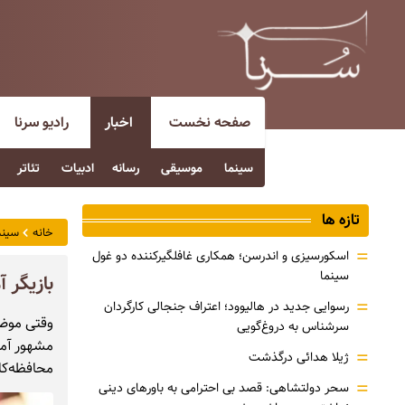
صفحه نخست
اخبار
رادیو سرنا
سینما
موسیقی
رسانه
ادبیات
تئاتر
تازه ها
خانه
سینم
=
اسکورسیزی و اندرسن؛ همکاری غافلگیرکننده دو غول
سینما
بازیگر 
=
رسوایی جدید در هالیوود؛ اعتراف جنجالی کارگردان
وقتی موضوع
سرشناس به دروغ‌گویی
مشهور آمر
=
ژیلا هدائی درگذشت
محافظه‌کا
=
سحر دولتشاهی: قصد بی احترامی به باورهای دینی