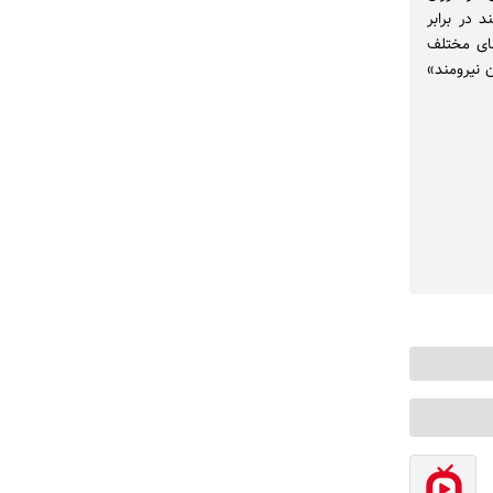
 در برابر
های مختلف
 نیرومند»