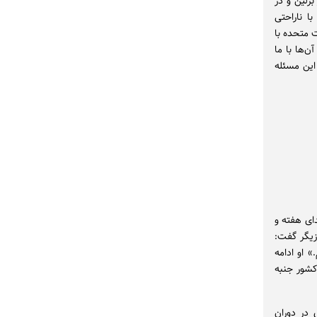
برلین و در
ا ناراحتی
ت متحده با
ن‌ها با ما
 این مسئله
دای هفته و
زیگر گفت:
» او ادامه
 کشور جنبه
 در دوران