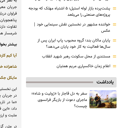
به نظر می‌ر
=
جریان معرف
پشت‌پرده بازار لوله استیل؛ ۵ اشتباه مهلک که بودجه
فراوان درب
پروژه‌های صنعتی را می‌بلعد
پناهجویان 
=
خواننده مشهور در نخستین نقش سینمایی خود |‌
تفاوت دارن
عکس
شرمسار هست
=
پایان ماکان بند؛ گروه محبوب پاپ ایران پس از
بیشتر بخوان
سال‌ها فعالیت به کار خود پایان می‌دهد؟
=
آیا کیم کار
مستندی از محل سکونت رهبر شهید انقلاب
=
اعلام زمان خاکسپاری مریم همتیان
شاهزاده خو
مایکل جکسو
یادداشت
این نخستین 
سفر به دل قاجار با «ژولیت و شاه»؛
در جریان ی
ماجرای دعوت از ‌بازیگر فرانسوی
«ما در تاری
چیست؟
داد: «این 
مثبت و ارز
در متن گز