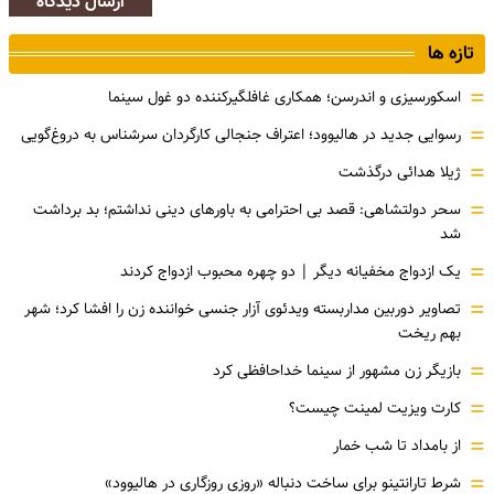
ارسال دیدگاه
تازه ها
=
اسکورسیزی و اندرسن؛ همکاری غافلگیرکننده دو غول سینما
=
رسوایی جدید در هالیوود؛ اعتراف جنجالی کارگردان سرشناس به دروغ‌گویی
=
ژیلا هدائی درگذشت
=
سحر دولتشاهی: قصد بی احترامی به باورهای دینی نداشتم؛ بد برداشت
شد
=
یک ازدواج مخفیانه دیگر | دو چهره محبوب ازدواج کردند
=
تصاویر دوربین مداربسته ویدئوی آزار جنسی خواننده زن را افشا کرد؛ شهر
بهم ریخت
=
بازیگر زن مشهور از سینما خداحافظی کرد
=
کارت ویزیت لمینت چیست؟
=
از بامداد تا شب خمار
=
شرط تارانتینو برای ساخت دنباله «روزی روزگاری در هالیوود»