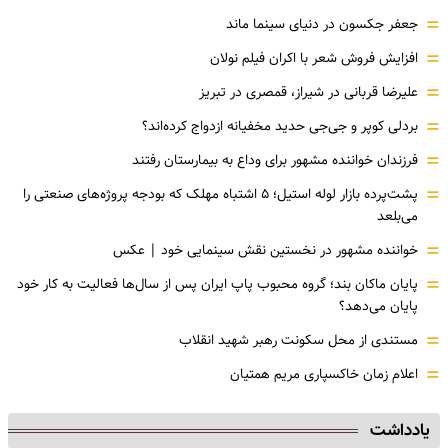
=
جعفر جکسون در دنیای سینما ماند
=
افزایش فروش شعر با اکران فیلم نولان
=
علیرضا قربانی در شیراز، قمصری در تبریز
=
بردلی کوپر و جی‌جی حدید مخفیانه ازدواج کرده‌اند؟
=
فرزندان خواننده مشهور برای وداع به بیمارستان رفتند
=
پشت‌پرده بازار لوله استیل؛ ۵ اشتباه مهلک که بودجه پروژه‌های صنعتی را
می‌بلعد
=
خواننده مشهور در نخستین نقش سینمایی خود |‌ عکس
=
پایان ماکان بند؛ گروه محبوب پاپ ایران پس از سال‌ها فعالیت به کار خود
پایان می‌دهد؟
=
مستندی از محل سکونت رهبر شهید انقلاب
=
اعلام زمان خاکسپاری مریم همتیان
یادداشت