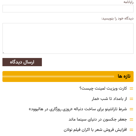
رایانامه
دیدگاه خود را بنویسید:
ارسال دیدگاه
تازه ها
=
کارت ویزیت لمینت چیست؟
=
از بامداد تا شب خمار
=
شرط تارانتینو برای ساخت دنباله «روزی روزگاری در هالیوود»
=
جعفر جکسون در دنیای سینما ماند
=
افزایش فروش شعر با اکران فیلم نولان