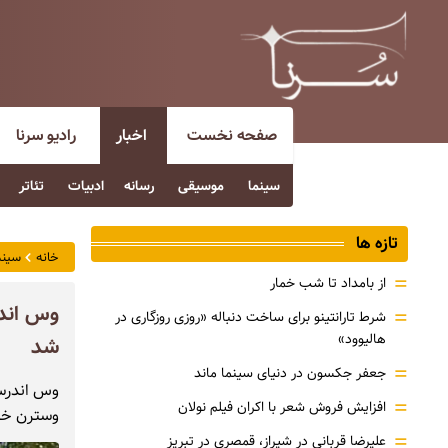
صفحه نخست
اخبار
رادیو سرنا
سینما
موسیقی
رسانه
ادبیات
تئاتر
تازه ها
خانه
سینم
=
از بامداد تا شب خمار
وس اندر
=
شرط تارانتینو برای ساخت دنباله «روزی روزگاری در
هالیوود»
شد
=
جعفر جکسون در دنیای سینما ماند
وس اندرسون
=
افزایش فروش شعر با اکران فیلم نولان
وسترن خود
=
علیرضا قربانی در شیراز، قمصری در تبریز