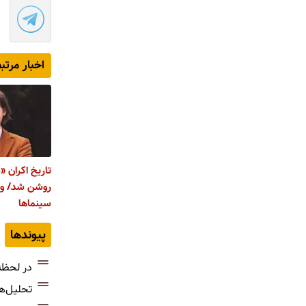
اخبار مرتب
تاریخ اکران 
روشن شد/ وس
سینماها
پیوندها
در لحظه
تحلیل‌ه