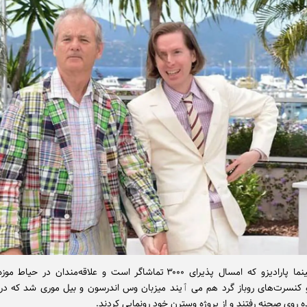
رویداد سینما پارادیزو که امسال پذیرای ۳۰۰۰ تماشاگر است و علاقه‌مندان در حی
 کنسرت‌های روباز گرد هم می ٱیند میزبان وس اندرسون و بیل موری شد که در
ه روی صحنه رفتند و از پروژه وسترن خود رونمایی کردند.