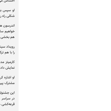
احساس می‌ک
او سپس به
شکلی راه ر
اندرسون هم
خواهیم سا
هم بخشی از
رویداد سین
را با هم تر
کارمیتز مد
نمایش داده
او اشاره ک
مشترک پیرا
در سراسر ف
قرعه‌کشی ممکن می شود. MK۲ هر س