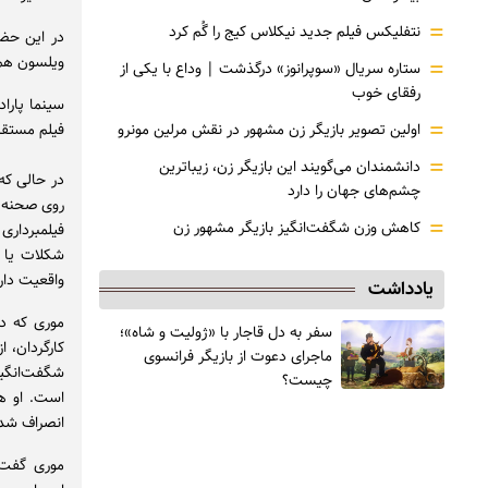
=
نتفلیکس فیلم جدید نیکلاس کیج را گُم کرد
در این حضو
ویلسون هم 
=
ستاره سریال «سوپرانوز» درگذشت | وداع با یکی از
رفقای خوب
=
اولین تصویر بازیگر زن مشهور در نقش مرلین مونرو
فیلم مستقل MK۲ در حیاط موزه لوور پاریس از یکم تا چهارم جولای ب
=
دانشمندان می‌گویند این بازیگر زن، زیباترین
چشم‌های جهان را دارد
روی صحنه آ
=
کاهش وزن شگفت‌انگیز بازیگر مشهور زن
فیلمبرداری
شکلات یا پ
واقعیت دار
یادداشت
سفر به دل قاجار با «ژولیت و شاه»؛
کارگردان، ا
ماجرای دعوت از ‌بازیگر فرانسوی
شگفت‌انگیز
چیست؟
است. او هم
انصراف شد 
موری گفت: