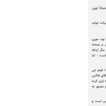
الاً اوون
مایش‌های روباز و موسیقی زنده است٬ توسط شرکت تولید
در حالی که اندرسون در حال معرفی فیلم کلاسیک خود «هتل بزرگ بوداپست» محصول ۲۰۱۴ بود، موری
ز در صحنه
مگر اینکه
است - اما
موری که در دنیای سینمایی اندرسون حضوری ثابت دارد، در طول نزدیک به سه دهه در ۱۰ فیلم این
«آقای فاکس
بازی کرده
 مجبور به
اس است و