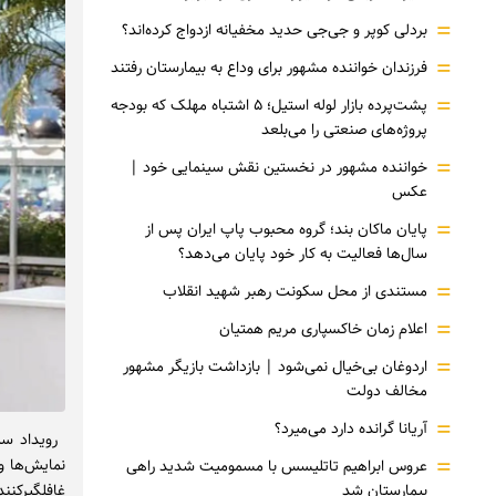
=
بردلی کوپر و جی‌جی حدید مخفیانه ازدواج کرده‌اند؟
=
فرزندان خواننده مشهور برای وداع به بیمارستان رفتند
=
پشت‌پرده بازار لوله استیل؛ ۵ اشتباه مهلک که بودجه
پروژه‌های صنعتی را می‌بلعد
=
خواننده مشهور در نخستین نقش سینمایی خود |‌
عکس
=
پایان ماکان بند؛ گروه محبوب پاپ ایران پس از
سال‌ها فعالیت به کار خود پایان می‌دهد؟
=
مستندی از محل سکونت رهبر شهید انقلاب
=
اعلام زمان خاکسپاری مریم همتیان
=
اردوغان بی‌خیال نمی‌شود | بازداشت بازیگر مشهور
مخالف دولت
=
آریانا گرانده دارد می‌میرد؟
=
نمایش‌ها و
عروس ابراهیم تاتلیسس با مسمومیت شدید راهی
بیمارستان شد
غافلگیرکنند