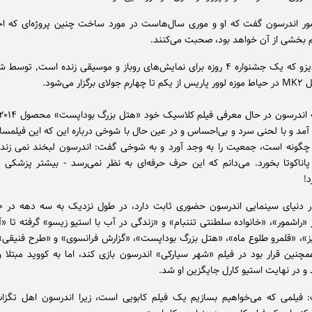
ر اندرسون گفت که او و موری سال‌هاست در مورد ساخت چنین پروژه‌ای که احتم
بخشی از آن خواهد بود، صحبت می‌کنند.
سینما پارادیزو که یک جشنواره ۴ روزه برای ن
رگزار می‌شود.
مد و با لحنی سرد و بی‌احساس و در عین حال با شوخی درباره این که این فیلمسا
 چگونه است، جمعیت را به وجد آورد و به شوخی گفت: اندرسون لبخند نمی زند 
اناکوتا بخورد. می‌دانم که این حرف حرفه‌ای به نظر نمی‌رسد - بیشتر پزشکی 
د!
ز «راشمور»، «خانواده سلطنتی تننبام» و «زندگی در آب با استیو زیسو» گرفته تا 
»، «قلمرو طلوع ماه»، «هتل بزرگ بوداپست»، «گزارش فرانسوی» و «طرح فنیقی» 
چنین قرار بود در فیلم «شهر سیارکی» اندرسون بازی کند، اما به کووید مبتلا و
و در نهایت استیو کارل جایگزین او شد.
 فیلمی که می‌خواهیم بسازیم یک فیلم کابویی است، زیرا اندرسون اهل تگز