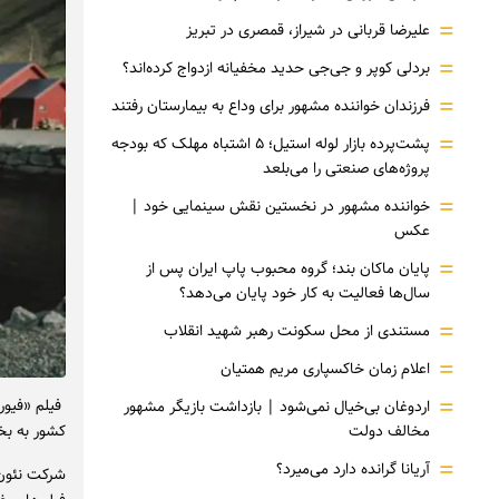
=
علیرضا قربانی در شیراز، قمصری در تبریز
=
بردلی کوپر و جی‌جی حدید مخفیانه ازدواج کرده‌اند؟
=
فرزندان خواننده مشهور برای وداع به بیمارستان رفتند
=
پشت‌پرده بازار لوله استیل؛ ۵ اشتباه مهلک که بودجه
پروژه‌های صنعتی را می‌بلعد
=
خواننده مشهور در نخستین نقش سینمایی خود |‌
عکس
=
پایان ماکان بند؛ گروه محبوب پاپ ایران پس از
سال‌ها فعالیت به کار خود پایان می‌دهد؟
=
مستندی از محل سکونت رهبر شهید انقلاب
=
اعلام زمان خاکسپاری مریم همتیان
=
اردوغان بی‌خیال نمی‌شود | بازداشت بازیگر مشهور
مخالف دولت
کشور به بخش
=
آریانا گرانده دارد می‌میرد؟
شرکت نئون، 