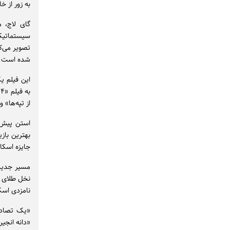
به زور از خ
گای لاج، م
سیستماتیک 
تصویر می‌ک
شده است و 
این فیلم ی
از تپه‌ها» 
استن پیش ا
بهترین باز
جایزه اسکا
مسیر جدید 
نامزدی اسکا
«یک تصادف
«دانه انجیر