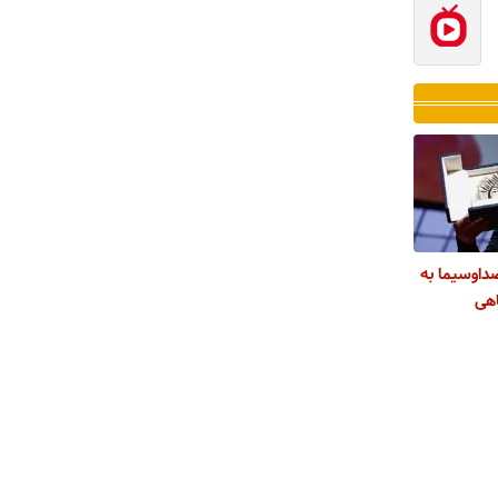
داوسیما به
هی