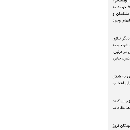
رومانیایی،
نروژی و سوئدی دارد و با دستور آکادمی مبنی بر اینکه دیالوگ‌های یک فیلم باید بیش از ۵۰ درصد به
منتقدان و
بهام وجود
یگر نیازی
شوند و به
 خرس طلایی در برلین،
نس، جایزه
ون به شکل
رای انتخاب
زی می‌کنند
سط مقامات
ودکان نروژ