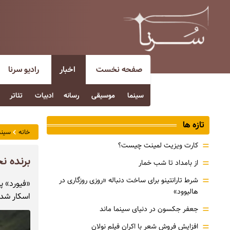
صفحه نخست
اخبار
رادیو سرنا
سینما
موسیقی
رسانه
ادبیات
تئاتر
تازه ها
خانه
سینم
=
کارت ویزیت لمینت چیست؟
برنده ن
=
از بامداد تا شب خمار
=
شرط تارانتینو برای ساخت دنباله «روزی روزگاری در
«فیورد» پ
هالیوود»
اسکار شد.
=
جعفر جکسون در دنیای سینما ماند
=
افزایش فروش شعر با اکران فیلم نولان