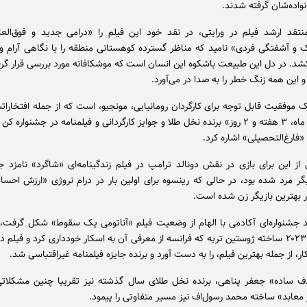
انواده‌شان گرفته شدند.
نتقد ارشد فیلم در ورایتی، در نقد خود این فیلم را «درامی جدید و فوق‌العا
و آشفتگی فردی» نامید که مناظر گسترده کوهستانی منطقه را با نگاهی آرام و 
شد. در دل این طبیعت باشکوه این انسان است که موشکافانه مورد بررسی قرار گر
این همه زنگ خطر را به صدا در می‌آورد.
ک موفقیت قابل توجه برای کارگردان رومانیایی، مونجیو، است که از جمله افتخارات
به فیلم «۴ ماه، ۳ هفته و ۲ روز» برنده نخل طلا و جوایز کارگردانی و فیلمنامه در جشنواره 
و «فارغ‌التحصیلی» اشاره کرد.
ز این برای بازی در نقش دونالد ترامپ در فیلم زندگینامه‌ای «شاگرد» نامزد جا
یگر مرد شده بود، در حالی که رینسوه برای اولین بار در درام نروژی «ارزش احسا
ر بهترین بازیگر زن شده است.
جشنواره‌ای آکادمی با الهام از وضعیت فیلم «آناتومی یک سقوط» شکل گرفت، ف
نخل طلای ۲۰۲۳ ساخته ژوستین تریه که فرانسه از معرفی آن به اسکار خودداری کرد و فیلم د
ر، از جمله بهترین فیلم، را به دست آورد و برنده جایزه فیلمنامه غیراقتباسی شد.
 ساده» جعفر پناهی، برنده نخل طلای سال گذشته نیز تقریبا چنین مشکلات
 معابد» ساخته محمد رسول‌اف نیز مسیر متفاوتی را پیمود.