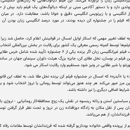
رانگلیسی زبان را برآورده می‌کند. این فیلم دیالوگ‌هایی به زبان‌های انگلیسی، 
از انگلیسی و با زیرنویس انگلیسی دقیق و خوانا باشد، مطابقت دارد. در میان 
ه فیلم را در جشنواره کن دیده بودند، در مورد درصد انگلیسی زبان‌ بودن آن ا
به لطف تغییر مهمی که اسکار اوایل امسال در قوانینش اعلام کرد، حاصل شد زیرا د
لم‌ها توسط کمیته رسمی معرفی یک کشور برای رقابت در بخش بین‌المللی انتخاب 
جای آن یک فیلم غیرانگلیسی زبان اگر برنده یکی از ۶ جشنواره تأیید شده شامل
ین فیلم در بوسان، نخل طلای کن، جایزه بزرگ هیئت داوران سینمای جهان در ساند
ورنتو یا شیر طلایی در ونیز شود مستقیم وارد رقابت اسکار می شود.
د» یا «آبدره» که امسال در جشنواره فیلم کن برنده نخل طلا شد، به لطف این قان
این مرز عبور می‌کند هر چند هنوز می‌تواند توسط رومانی یا نروژ انتخاب شود و ب
شرایط اضافی دیگری را نیز داشته باشد.
م سباستین استن و رناته رینسوه در نقش یک زوج محافظه‌کار رومانیایی - نروژی با
ان پس از نقل مکان به زادگاه دورافتاده زن در نروژ و تحت نظر قرار گرفتن تو
رزندانشان، از هم می‌پاشد.
 از پرونده واقعی خانواده بودناریو گرفته شده که فرزندانشان توسط مقامات رفاه ک