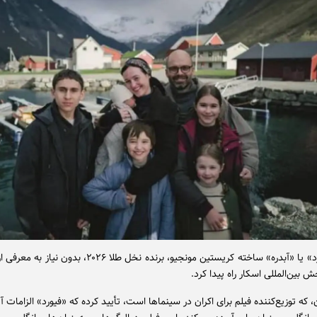
فیلم «فیورد» یا «آبدره» ساخته کریستین مونجیو، برنده نخل طلا ۰۲۶
 بین‌المللی اسکار راه پیدا کرد.
که توزیع‌کننده فیلم برای اکران در سینماها است، تأیید کرده که «فیورد» الزامات آ