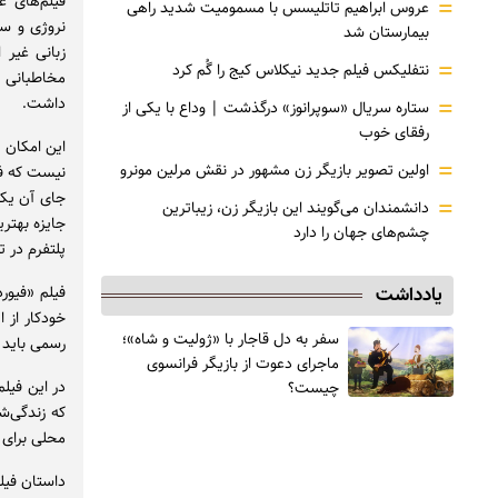
فیلم‌های غی
=
عروس ابراهیم تاتلیسس با مسمومیت شدید راهی
بیمارستان شد
زبانی غیر 
=
نتفلیکس فیلم جدید نیکلاس کیج را گُم کرد
مخاطبانی ک
=
داشت.
ستاره سریال «سوپرانوز» درگذشت | وداع با یکی از
رفقای خوب
این امکان 
=
اولین تصویر بازیگر زن مشهور در نقش مرلین مونرو
نیست که فی
=
دانشمندان می‌گویند این بازیگر زن، زیباترین
جایزه بهتر
چشم‌های جهان را دارد
پلتفرم در ت
یادداشت
فیلم «فیور
خودکار از 
سفر به دل قاجار با «ژولیت و شاه»؛
رسمی باید 
ماجرای دعوت از ‌بازیگر فرانسوی
در این فیل
چیست؟
که زندگی‌ش
محلی برای ف
داستان فیلم