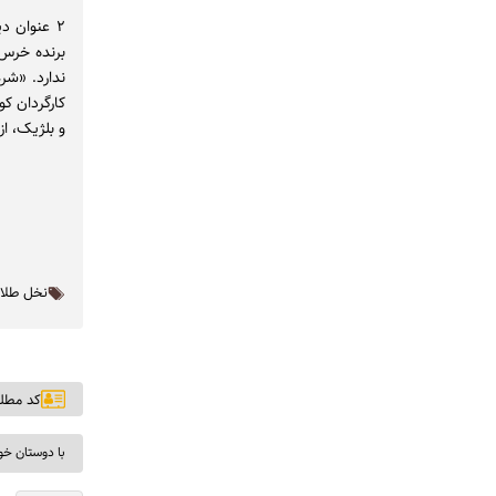
برنده خرس ط
ندارد. «شر
کارگردان کو
و بلژیک، ا
نخل طلا
کد مطلب: ۹
با دوستان خو