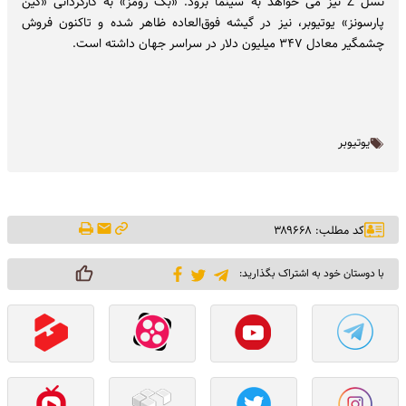
نسل Z نیز می خواهد به سینما برود. «بک رومز» به کارگردانی «کین
پارسونز» یوتیوبر، نیز در گیشه فوق‌العاده ظاهر شده و تاکنون فروش
چشمگیر معادل ۳۴۷ میلیون دلار در سراسر جهان داشته است.
یوتیوبر
کد مطلب: ۳۸۹۶۶۸
با دوستان خود به اشتراک بگذارید: