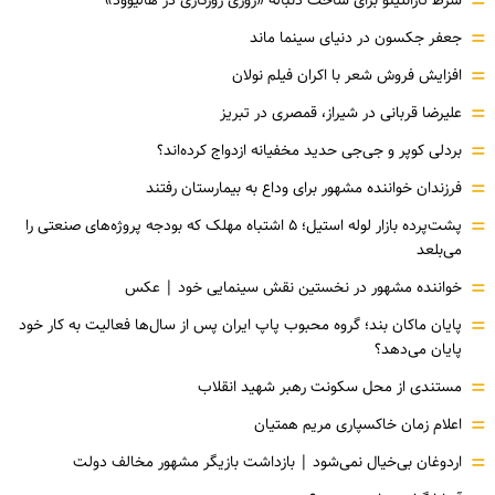
=
شرط تارانتینو برای ساخت دنباله «روزی روزگاری در هالیوود»
=
جعفر جکسون در دنیای سینما ماند
=
افزایش فروش شعر با اکران فیلم نولان
=
علیرضا قربانی در شیراز، قمصری در تبریز
=
بردلی کوپر و جی‌جی حدید مخفیانه ازدواج کرده‌اند؟
=
فرزندان خواننده مشهور برای وداع به بیمارستان رفتند
=
پشت‌پرده بازار لوله استیل؛ ۵ اشتباه مهلک که بودجه پروژه‌های صنعتی را
می‌بلعد
=
خواننده مشهور در نخستین نقش سینمایی خود |‌ عکس
=
پایان ماکان بند؛ گروه محبوب پاپ ایران پس از سال‌ها فعالیت به کار خود
پایان می‌دهد؟
=
مستندی از محل سکونت رهبر شهید انقلاب
=
اعلام زمان خاکسپاری مریم همتیان
=
اردوغان بی‌خیال نمی‌شود | بازداشت بازیگر مشهور مخالف دولت