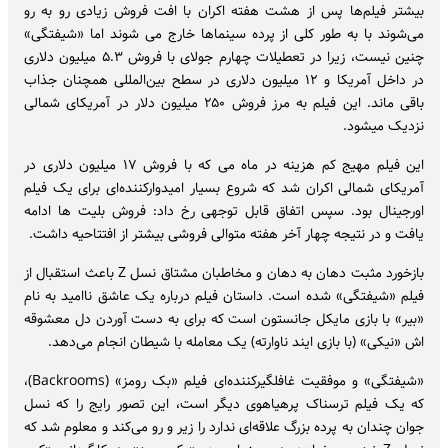
بیشتر فیلم‌ها پس از هشت هفته اکران با افت فروش زیادی رو به رو
می‌شوند با به طور کلی از پرده سینماها خارج می شوند اما «شیفتگی»
چنین نیست، زیرا در تعطیلات چهارم جولای با فروش ۵.۳ میلیون دلاری
در داخل آمریکا و ۱۲ میلیون دلاری در سطح بین‌المللی همچنان جذاب
باقی ماند. این فیلم به مرز فروش ۲۵۰ میلیون دلار در آمریکای شمالی
نزدیک میشود.
این فیلم مهیج کم هزینه در ماه می که با فروش ۱۷ میلیون دلاری در
آمریکای شمالی اکران شد که شروع بسیار امیدوارکننده‌ای برای یک فیلم
اورجینال بود. سپس اتفاق قابل توجهی رخ داد: فروش بلیت ها ادامه
یافت و در نتیجه چهار آخر هفته متوالی فروشی بیشتر از افتتاحیه داشت.
بازخورد مثبت دهان به دهان و مخاطبان مشتاق نسل Z باعث استقبال از
فیلم «شیفتگی» شده است. داستان فیلم درباره یک عاشق ناامید به نام
«بیر» با بازی مایکل جانستون است که برای به دست آوردن دل معشوقه
اش «نیکی» (با بازی ایند ناوارته) یک معامله با شیطان انجام می‌دهد.
«شیفتگی» و موفقیت غافلگیرکننده‌ای فیلم «بک رومز» (Backrooms)،
که یک فیلم ترسناک پرهیاهوی دیگر است، این تصور رایج را که نسل
جوان چندان به پرده بزرگ علاقه‌ای ندارد را زیر و رو می‌کند و معلوم شد که