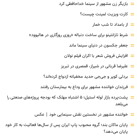
=
بازیگر زن مشهور از سینما خداحافظی کرد
=
کارت ویزیت لمینت چیست؟
=
از بامداد تا شب خمار
=
شرط تارانتینو برای ساخت دنباله «روزی روزگاری در هالیوود»
=
جعفر جکسون در دنیای سینما ماند
=
افزایش فروش شعر با اکران فیلم نولان
=
علیرضا قربانی در شیراز، قمصری در تبریز
=
بردلی کوپر و جی‌جی حدید مخفیانه ازدواج کرده‌اند؟
=
فرزندان خواننده مشهور برای وداع به بیمارستان رفتند
=
پشت‌پرده بازار لوله استیل؛ ۵ اشتباه مهلک که بودجه پروژه‌های صنعتی را
می‌بلعد
=
خواننده مشهور در نخستین نقش سینمایی خود |‌ عکس
=
پایان ماکان بند؛ گروه محبوب پاپ ایران پس از سال‌ها فعالیت به کار خود
پایان می‌دهد؟