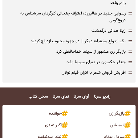
را می‌بلعد
=
رسوایی جدید در هالیوود؛ اعتراف جنجالی کارگردان سرشناس به
دروغ‌گویی
=
ژیلا هدائی درگذشت
=
یک ازدواج مخفیانه دیگر | دو چهره محبوب ازدواج کردند
=
بازیگر زن مشهور از سینما خداحافظی کرد
=
جعفر جکسون در دنیای سینما ماند
=
افزایش فروش شعر با اکران فیلم نولان
رادیو سرنا
آوای سرنا
نمای سرنا
سخن کتاب
بازیگر زن
خواننده
انیمیشن
اکبر عبدی
سریال بدنام
تیلور سوئیفت