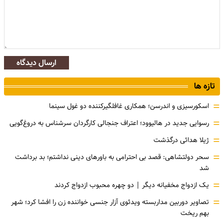
ارسال دیدگاه
تازه ها
=
اسکورسیزی و اندرسن؛ همکاری غافلگیرکننده دو غول سینما
=
رسوایی جدید در هالیوود؛ اعتراف جنجالی کارگردان سرشناس به دروغ‌گویی
=
ژیلا هدائی درگذشت
=
سحر دولتشاهی: قصد بی احترامی به باورهای دینی نداشتم؛ بد برداشت
شد
=
یک ازدواج مخفیانه دیگر | دو چهره محبوب ازدواج کردند
=
تصاویر دوربین مداربسته ویدئوی آزار جنسی خواننده زن را افشا کرد؛ شهر
بهم ریخت