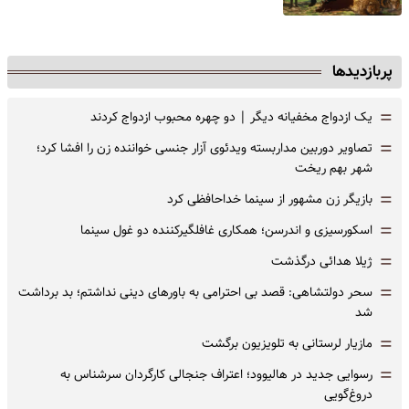
پربازدیدها
=
یک ازدواج مخفیانه دیگر | دو چهره محبوب ازدواج کردند
=
تصاویر دوربین مداربسته ویدئوی آزار جنسی خواننده زن را افشا کرد؛
شهر بهم ریخت
=
بازیگر زن مشهور از سینما خداحافظی کرد
=
اسکورسیزی و اندرسن؛ همکاری غافلگیرکننده دو غول سینما
=
ژیلا هدائی درگذشت
=
سحر دولتشاهی: قصد بی احترامی به باورهای دینی نداشتم؛ بد برداشت
شد
=
مازیار لرستانی به تلویزیون برگشت
=
رسوایی جدید در هالیوود؛ اعتراف جنجالی کارگردان سرشناس به
دروغ‌گویی