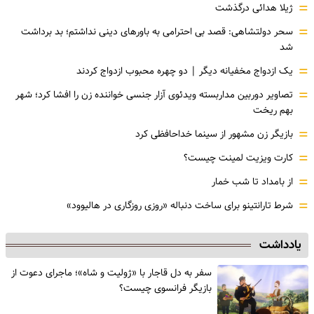
=
ژیلا هدائی درگذشت
=
سحر دولتشاهی: قصد بی احترامی به باورهای دینی نداشتم؛ بد برداشت
شد
=
یک ازدواج مخفیانه دیگر | دو چهره محبوب ازدواج کردند
=
تصاویر دوربین مداربسته ویدئوی آزار جنسی خواننده زن را افشا کرد؛ شهر
بهم ریخت
=
بازیگر زن مشهور از سینما خداحافظی کرد
=
کارت ویزیت لمینت چیست؟
=
از بامداد تا شب خمار
=
شرط تارانتینو برای ساخت دنباله «روزی روزگاری در هالیوود»
یادداشت
سفر به دل قاجار با «ژولیت و شاه»؛ ماجرای دعوت از
‌بازیگر فرانسوی چیست؟