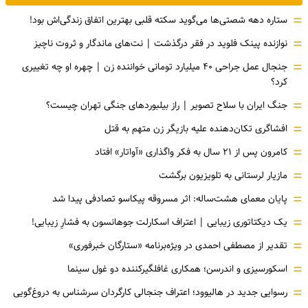
=
ستاره دهه شصتی‌ها می‌گوید سکته قلبی بهترین اتفاق زندگی‌اش بود!
=
نوازنده پینک فلوید در فقر درگذشت | نت‌های ماندگار و ثروت ناچیز
=
جنجال عمل جراحی ۴۰ میلیارد تومانی خواننده زن | چهره او چه تغییری
کرد؟
=
جنگ ایران با سلاح تصویر | راز بیلبوردهای جنگی تهران چیست؟
=
افشاگری‌ تکان‌دهنده علیه بازیگر زن متهم به قتل
=
کامرون پس از ۲۱ سال به فکر واگذاری «آواتار» افتاد
=
مازیار لرستانی به تلویزیون برگشت
=
پایان معمای هشت‌ساله: اثر مسروقه پیکاسو تصادفی پیدا شد
=
یک دیکتاتوری زیبایی | اعتراف اسکارلت جوهانسون به فشارِ زیبایی!
=
تقدیر از مصطفی احمدی در ویژه‌برنامه «ستارگان خبرفوری»
=
اسکورسیزی و اندرسن؛ همکاری غافلگیرکننده دو غول سینما
=
رسوایی جدید در هالیوود؛ اعتراف جنجالی کارگردان سرشناس به دروغ‌گویی