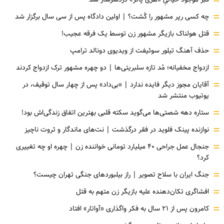
=
=
چه کسی رپر مشهور را کُشت؟ | اولین دادگاه پس از سی سال برگزار شد
=
قتل هولناک بازیگر مشهور زن توسط یک فرقه عجیب!
=
حذف آهنگ تیلور سوئیفت از ویدیوی دونالد ترامپ
=
ازدواج مخفیانه؛ مُد تازه سلبریتی‌ها | دو چهره مشهور ترک ازدواج کردند
=
آقایان مجوز دیگر فایده ندارد | «بی‌داد» پس از چهار سال توقیف، در
یوتیوب منتشر شد
=
ستاره دهه شصتی‌ها می‌گوید سکته قلبی بهترین اتفاق زندگی‌اش بود!
=
نوازنده پینک فلوید در فقر درگذشت | نت‌های ماندگار و ثروت ناچیز
=
جنجال عمل جراحی ۴۰ میلیارد تومانی خواننده زن | چهره او چه تغییری
کرد؟
=
جنگ ایران با سلاح تصویر | راز بیلبوردهای جنگی تهران چیست؟
=
افشاگری‌ تکان‌دهنده علیه بازیگر زن متهم به قتل
=
کامرون پس از ۲۱ سال به فکر واگذاری «آواتار» افتاد