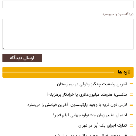
دیدگاه خود را بنویسید:
ارسال دیدگاه
تازه ها
=
آخرین وضعیت چنگیز وثوقی در بیمارستان
=
بنکسی؛ هنرمند میلیون‌دلاری یا خرابکار پرهزینه؟
=
لارس فون تریه با وجود پارکینسون، آخرین فیلمش را می‌سازد
=
احتمال تغییر زمان جشنواره جهانی فیلم فجر!
=
تدارک اجرای یک اُپرا در تهران
قبر موجود خیالیِ «هری پاتر» دردسرساز شد