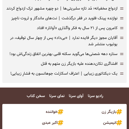
=
ازدواج مخفیانه؛ مُد تازه سلبریتی‌ها | دو چهره مشهور ترک ازدواج کردند
=
نوازنده پینک فلوید در فقر درگذشت | نت‌های ماندگار و ثروت ناچیز
=
کامرون پس از ۲۱ سال به فکر واگذاری «آواتار» افتاد
=
آقایان مجوز دیگر فایده ندارد | «بی‌داد» پس از چهار سال توقیف، در
یوتیوب منتشر شد
=
ستاره دهه شصتی‌ها می‌گوید سکته قلبی بهترین اتفاق زندگی‌اش بود!
=
افشاگری‌ تکان‌دهنده علیه بازیگر زن متهم به قتل
=
یک دیکتاتوری زیبایی | اعتراف اسکارلت جوهانسون به فشارِ زیبایی!
رادیو سرنا
آوای سرنا
نمای سرنا
سخن کتاب
بازیگر زن
خواننده
انیمیشن
اکبر عبدی