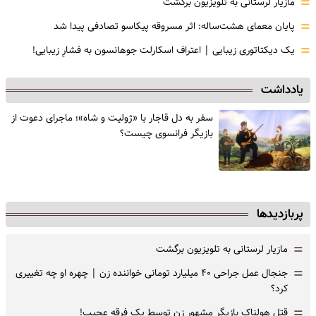
=
مازیار لرستانی به تلویزیون برگشت
=
پایان معمای هشت‌ساله: اثر مسروقه پیکاسو تصادفی پیدا شد
=
یک دیکتاتوری زیبایی | اعتراف اسکارلت جوهانسون به فشارِ زیبایی!
یادداشت
سفر به دل قاجار با «ژولیت و شاه»؛ ماجرای دعوت از
‌بازیگر فرانسوی چیست؟
پربازدیدها
=
مازیار لرستانی به تلویزیون برگشت
=
جنجال عمل جراحی ۴۰ میلیارد تومانی خواننده زن | چهره او چه تغییری
کرد؟
=
قتل هولناک بازیگر مشهور زن توسط یک فرقه عجیب!