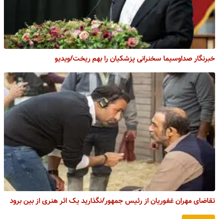
خبرنگار صداوسیما سخنرانی پزشکیان را بهم ریخت/ویدیو
تقاضای مهران غفوریان از رئیس جمهور/نگذارید یک اثر هنری از بین برود