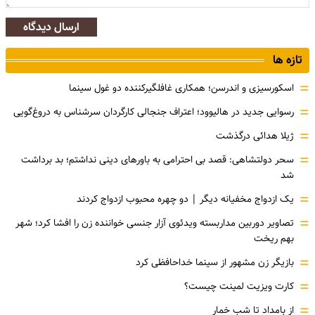
ارسال دیدگاه
تازه ها
=
اسکورسیزی و اندرسن؛ همکاری غافلگیرکننده دو غول سینما
=
رسوایی جدید در هالیوود؛ اعتراف جنجالی کارگردان سرشناس به دروغ‌گویی
=
ژیلا هدائی درگذشت
=
سحر دولتشاهی: قصد بی احترامی به باورهای دینی نداشتم؛ بد برداشت
شد
=
یک ازدواج مخفیانه دیگر | دو چهره محبوب ازدواج کردند
=
تصاویر دوربین مداربسته ویدئوی آزار جنسی خواننده زن را افشا کرد؛ شهر
بهم ریخت
=
بازیگر زن مشهور از سینما خداحافظی کرد
=
کارت ویزیت لمینت چیست؟
=
از بامداد تا شب خمار