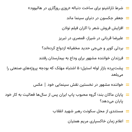
=
شرط تارانتینو برای ساخت دنباله «روزی روزگاری در هالیوود»
=
جعفر جکسون در دنیای سینما ماند
=
افزایش فروش شعر با اکران فیلم نولان
=
علیرضا قربانی در شیراز، قمصری در تبریز
=
بردلی کوپر و جی‌جی حدید مخفیانه ازدواج کرده‌اند؟
=
فرزندان خواننده مشهور برای وداع به بیمارستان رفتند
=
پشت‌پرده بازار لوله استیل؛ ۵ اشتباه مهلک که بودجه پروژه‌های صنعتی را
می‌بلعد
=
خواننده مشهور در نخستین نقش سینمایی خود |‌ عکس
=
پایان ماکان بند؛ گروه محبوب پاپ ایران پس از سال‌ها فعالیت به کار خود
پایان می‌دهد؟
=
مستندی از محل سکونت رهبر شهید انقلاب
=
اعلام زمان خاکسپاری مریم همتیان