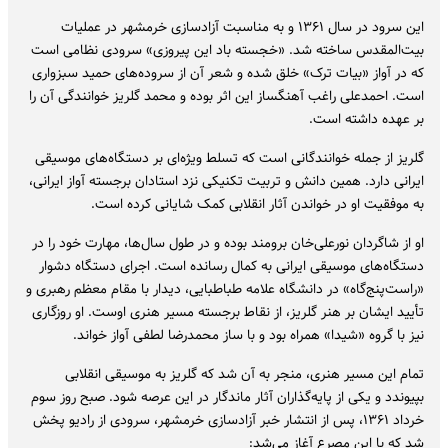
این سرود در سال ۱۳۶۱ و به مناسبت آزادسازی خرمشهر در عملیات
بیت‌المقدس ساخته شد. «خجسته باد این پیروزی» سرودی نظامی است
که در آواز «بیات ترک» خلق شده و شعر آن از سروده‌های حمید سبزواری
است. احمدعلی راغب آهنگساز این اثر بوده و محمد گلریز خوانندگی آن را
بر عهده داشته است.
گلریز از جمله خوانندگانی است که تسلط ویژه‌ای بر دستگاه‌های موسیقی
ایرانی دارد. همین دانش و تربیت تکنیکی نزد استادان برجسته آواز ایرانی،
به موفقیت او در خواندن آثار انقلابی کمک شایانی کرده است.
او از شاگردان نورعلی‌خان برومند بوده و در طول سال‌ها، مهارت خود را در
دستگاه‌های موسیقی ایرانی به کمال رسانده است. اجرای دستگاه دشوار
«راست‌پنج‌گاه» در دانشگاه علامه طباطبایی، دیدار با مقام معظم رهبری و
تأیید ایشان بر هنر گلریز، از نقاط برجسته مسیر هنری اوست. او روزگاری
نیز با گروه «شیدا» همراه بود و با ساز محمدرضا لطفی آواز خواند.
تمام این مسیر هنری، منجر به آن شد که گلریز به موسیقی انقلابی
بپیوندد و یکی از پایه‌گذاران آثار ماندگار در این عرصه شود. صبح روز سوم
خرداد ۱۳۶۱، پس از انتشار خبر آزادسازی خرمشهر، سرودی از رادیو پخش
شد که با این مصرع آغاز می‌شد: