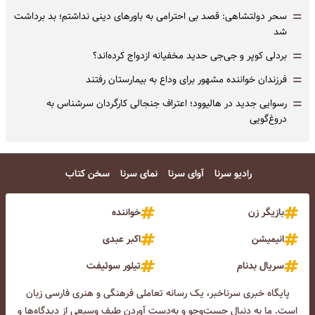
=
سحر دولتشاهی: قصد بی احترامی به باورهای دینی نداشتم؛ بد برداشت
شد
=
بردلی کوپر و جی‌جی حدید مخفیانه ازدواج کرده‌اند؟
=
فرزندان خواننده مشهور برای وداع به بیمارستان رفتند
=
رسوایی جدید در هالیوود؛ اعتراف جنجالی کارگردان سرشناس به
دروغ‌گویی
رادیو سرنا
آوای سرنا
نمای سرنا
سخن کتاب
بازیگر زن
خواننده
انیمیشن
اکبر عبدی
سریال بدنام
تیلور سوئیفت
پایگاه خبری سرناخبر، یک رسانه تعاملی فرهنگی و هنری فارسی زبان
است. ما به دنبال جست‌و‌جو و به‌دست آوردن طیف وسیعی از دیدگاه‌ها و