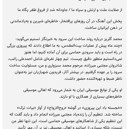
از صلابت ملت و ارتش و سپاه ما / جاودانه شد از فروغ ظفر پگاه ما
پخش این آهنگ در آن روزهای پرافتخار، خاطره‌ای شیرین و به‌یادماندنی
در ذهن ایرانیان ساخت.
محمد گلریز درباره روند ساخت این سرود به خبرنگار تسنیم می‌گوید:
«چند ماه پیش از عملیات بیت‌المقدس، به ما اطلاع دادند که پیروزی بزرگی
در راه است و باید سرودی حماسی برای آن آماده کنیم؛ اما هنوز
نمی‌دانستیم منظور دقیق چیست. تیم چهار نفره‌ای شامل احمدعلی راغب،
شادروان مجتبی میرزاده، مرحوم محمد سبزواری و من، مسئولیت ساخت
سرود را بر عهده گرفتیم. در بیشتر آثار، فریدون شهبازیان نیز به‌عنوان
ناظر ضبط و تهیه‌کننده حضور داشت.
او یکی از نوابغ موسیقی ایران به شمار می‌رود که اهالی موسیقی
خاطره‌های بسیاری از همکاری با او دارند.
«خجسته باد این پیروزی» در گوشه «روح‌الارواح» از آواز «بیات ترک»
ساخته شد. تنظیم آن را زنده‌یاد مجتبی میرزاده انجام داد و باید گفت که
این تنظیم یکی از شاهکارهای موسیقی حماسی است. این تنها نظر من
نیست، بلکه بسیاری از اساتید و اهالی موسیقی نیز بر آن مهر تأیید