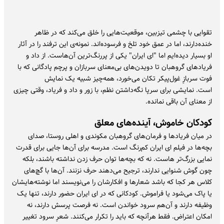
تقوایی با چشمی تیزبین، موقعیت‌هایی را خلق می‌کند که در ظاهر
خنده‌دارند، اما در عمق خود تلخ و فرسوده‌اند. نمونه‌ی این ترفند را در آثار
او بسیار دیده‌ایم اما "ای ایران" یکی از پررنگ‌ترین آن‌هاست. از داد و
فریادهای گروهبان تا دویدن‌های بی‌معنای سربازان و پرچم پادگانی که با
فوت سربازِ غول‌پیکر تکان می‌خورد، همه‌چیز شبیه یک نمایش
است. نمایشی برای سرپا نگه‌داشتن نظم، با زور و داد و فریاد، وقتی چیزی
از معنای آن باقی نمانده.
کودکان خاموش، آینده‌های معلق
در میان فریادها و فرمان‌های گروهبان مکوندی و اهلی روستا، صدای
بچه‌ها در فیلم ای ایران کم‌رنگ است. مدرسه برای آن‌ها جایی برای قدرت
نمایی بزرگ‌تر هاست. نه که بچه‌ها توان حرف زدن نداشته باشند، بلکه
چون گوش شنوایی ندارند، ترجیح می‌دهند حرف نزنند. آن‌ها با گچ‌های
کلاس هر کجا که باشد شعارها و افکارشان را می‌نویسند اما نوشته‌هایشان
یا پاک می‌شود یا فراموش. کودکانی که در ای ایران حضور دارند، تنها یک
وظیفه دارند و آن‌هم سرود خواندن است. نه فرصت پرسش دارند، نه
امکان اعتراض. فقط هرآنچه که باید را تکرار می‌کنند. شعرِ سرود تغییر