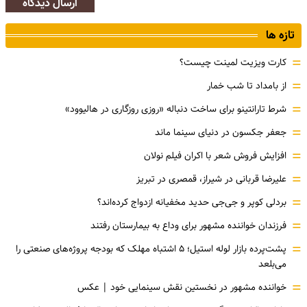
ارسال دیدگاه
تازه ها
=
کارت ویزیت لمینت چیست؟
=
از بامداد تا شب خمار
=
شرط تارانتینو برای ساخت دنباله «روزی روزگاری در هالیوود»
=
جعفر جکسون در دنیای سینما ماند
=
افزایش فروش شعر با اکران فیلم نولان
=
علیرضا قربانی در شیراز، قمصری در تبریز
=
بردلی کوپر و جی‌جی حدید مخفیانه ازدواج کرده‌اند؟
=
فرزندان خواننده مشهور برای وداع به بیمارستان رفتند
=
پشت‌پرده بازار لوله استیل؛ ۵ اشتباه مهلک که بودجه پروژه‌های صنعتی را
می‌بلعد
=
خواننده مشهور در نخستین نقش سینمایی خود |‌ عکس