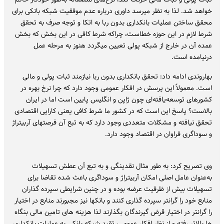
خواهد شد. لذا به نظر میرسد داوری درباره عدم موفقیت شبکه بانکی برای
محقق ساختن عملیات بانکداری بدون ربا به اتکا و توجه صرف به تحقق
شرط لازم در این حوزه خطاست، چراکه شرط کافی در این بخش که بخش
عمده آن در خارج از شبکه پولی تعیین میگردد هنوز به مرحله عمل
درنیامده است.
بهاروندی ادامه داد: تحقق بانکداری بدون ربا نیازمند ثبات پولی و مالی
است. معمولاً این پرسش در افکار عمومی وجود دارد که چرا نرخ بهره در
کشورهای توسعه‌یافته‌ای چون ژاپن و انگلیس پایین است اما در ایران
بالاست؟ پاسخ این است که در کشور ما شرط کافی یعنی کارایی اقتصادی
تحقق نیافته و مشکلات متعددی وجود دارد که به تبع آن فرصتهای آربیتراژ
و سوداگری فراوان در اقتصاد وجود دارد.
وی تصریح کرد: به طور مثال نقدینگی و به تبع آن عطش تسهیلات
به‌عنوان عامل اصلی امکان آربیتراژ و سوداگری باعث شده تقاضا برای
تسهیلات بیش از ظرفیت عرضه بوده و در چنین شرایطی سپرده گذاران
منابع خود را گرانتر سپرده گذاری کنند و بانکها نیز مجبورند منابع در اختیار
را گرانتر در اختیار قرض گیرندگان بگذارند لذا هزینه های تامین مالی بنگاه
ها بالاتر رفته و از نظر افکار عمومی، تقید شبکه بانکی به عملیات بانکداری