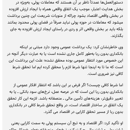
دستورالعمل‌ها عمدتاً ناظر بر آن هستند که معاملات پولی، به‌ویژه در
بخش هدایت اعتبار، موجب یک اتفاق واقعی همراه با ایجاد ارزش افزوده
در بخش واقعی اقتصاد بشود چراکه از منویات شریعت این چنین برداشت
میشود که معاملات در حوزه پولی نباید صرفاً در فضای پولی محدود بمانند
بلکه باید بر بخش واقعی اثر و ردی در راستای ایجاد ارزش افزوده به جای
بگذارند.
وی خاطرنشان کرد: یک برداشت عمومی وجود دارد مبتنی بر اینکه
بانکداری بدون ربا به‌طور کامل جاری نشده است یا به عبارت دیگر آنچه در
این خصوص مورد انتظار عمومی بوده محقق نشده؛ علت این برداشت این
است که ما تا به اینجا تنها شرط لازم را محقق کرده ایم اما تحقق شرط
کافی نیز ضروری است.
اما شرط کافی چیست؟ اگر فرض بر این باشد که انتظار افکار عمومی از
بانکداری بدون ربا این است که در عرصه عمل، نرخ‌های سود بانکی ــ یا به
تعبیر دقیق‌تر، هزینه‌های تأمین مالی ــ منصفانه باشد. لازمه این کار تحقق
یک اتفاق در ساختار اقتصاد است، در واقع تحقق شرط کافی در بانکداری
بدون ربا از مسیر تحقق کارایی در اقتصاد می گذرد.
او تأکید کرد: اگر اقتصاد و به تبع آن سیستم پولی به سمت کارایی یعنی
ثبات پولی و ثبات مالی حرکت کند، نرخ‌های منصفانه به‌طور خودکار حاکم