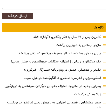
ارسال دیدگاه
تازه ها
=
کامرون پس از ۲۱ سال به فکر واگذاری «آواتار» افتاد
=
مازیار لرستانی به تلویزیون برگشت
=
پایان معمای هشت‌ساله: اثر مسروقه پیکاسو تصادفی پیدا شد
=
یک دیکتاتوری زیبایی | اعتراف اسکارلت جوهانسون به فشارِ زیبایی!
=
تقدیر از مصطفی احمدی در ویژه‌برنامه «ستارگان خبرفوری»
=
اسکورسیزی و اندرسن؛ همکاری غافلگیرکننده دو غول سینما
=
رسوایی جدید در هالیوود؛ اعتراف جنجالی کارگردان سرشناس به دروغ‌گویی
=
ژیلا هدائی درگذشت
=
سحر دولتشاهی: قصد بی احترامی به باورهای دینی نداشتم؛ بد برداشت
شد