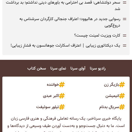
=
سحر دولتشاهی: قصد بی احترامی به باورهای دینی نداشتم؛ بد برداشت
شد
=
رسوایی جدید در هالیوود؛ اعتراف جنجالی کارگردان سرشناس به
دروغ‌گویی
=
کارت ویزیت لمینت چیست؟
=
یک دیکتاتوری زیبایی | اعتراف اسکارلت جوهانسون به فشارِ زیبایی!
رادیو سرنا
آوای سرنا
نمای سرنا
سخن کتاب
بازیگر زن
خواننده
انیمیشن
اکبر عبدی
سریال بدنام
تیلور سوئیفت
پایگاه خبری سرناخبر، یک رسانه تعاملی فرهنگی و هنری فارسی زبان
است. ما به دنبال جست‌و‌جو و به‌دست آوردن طیف وسیعی از دیدگاه‌ها و