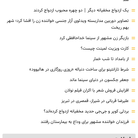
=
یک ازدواج مخفیانه دیگر | دو چهره محبوب ازدواج کردند
=
تصاویر دوربین مداربسته ویدئوی آزار جنسی خواننده زن را افشا کرد؛ شهر
بهم ریخت
=
بازیگر زن مشهور از سینما خداحافظی کرد
=
کارت ویزیت لمینت چیست؟
=
از بامداد تا شب خمار
=
شرط تارانتینو برای ساخت دنباله «روزی روزگاری در هالیوود»
=
جعفر جکسون در دنیای سینما ماند
=
افزایش فروش شعر با اکران فیلم نولان
=
علیرضا قربانی در شیراز، قمصری در تبریز
=
بردلی کوپر و جی‌جی حدید مخفیانه ازدواج کرده‌اند؟
=
فرزندان خواننده مشهور برای وداع به بیمارستان رفتند