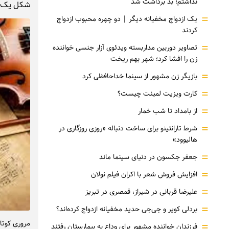
نداشتم؛ بد برداشت شد
شکل یک س
=
یک ازدواج مخفیانه دیگر | دو چهره محبوب ازدواج
کردند
=
تصاویر دوربین مداربسته ویدئوی آزار جنسی خواننده
زن را افشا کرد؛ شهر بهم ریخت
=
بازیگر زن مشهور از سینما خداحافظی کرد
=
کارت ویزیت لمینت چیست؟
=
از بامداد تا شب خمار
=
شرط تارانتینو برای ساخت دنباله «روزی روزگاری در
هالیوود»
=
جعفر جکسون در دنیای سینما ماند
=
افزایش فروش شعر با اکران فیلم نولان
=
علیرضا قربانی در شیراز، قمصری در تبریز
=
بردلی کوپر و جی‌جی حدید مخفیانه ازدواج کرده‌اند؟
مروری کوتاه
=
فرزندان خواننده مشهور برای وداع به بیمارستان رفتند