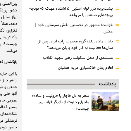
بین‌المللی
=
پشت‌پرده بازار لوله استیل؛ ۵ اشتباه مهلک که بودجه
پروژه‌های صنعتی را می‌بلعد
ابراز تمایل
=
دهد، عملاً
خواننده مشهور در نخستین نقش سینمایی خود |‌
تکراری، نگ
عکس
واکنش‌هایی
=
پایان ماکان بند؛ گروه محبوب پاپ ایران پس از
چیست؟؛ پرس
سال‌ها فعالیت به کار خود پایان می‌دهد؟
می‌کند.
=
مستندی از محل سکونت رهبر شهید انقلاب
بازگشتی که
=
اعلام زمان خاکسپاری مریم همتیان
با این حال
از هر چیز 
یادداشت
جمعی و تار
آنها حتی بر
سفر به دل قاجار با «ژولیت و شاه»؛
عمومی جامع
ماجرای دعوت از ‌بازیگر فرانسوی
مسیر فعالی
چیست؟
شکاف‌های ا
فرهنگی مرد
حضور دوبار