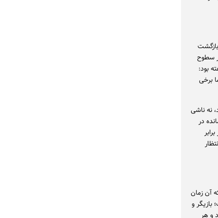
بازگشت
در سطوح
ه بود:
ا برخی
، نه ناشی
نده در
رابر
تظار
اژه‌ای که آن زمان
بازیگر و
د و هر