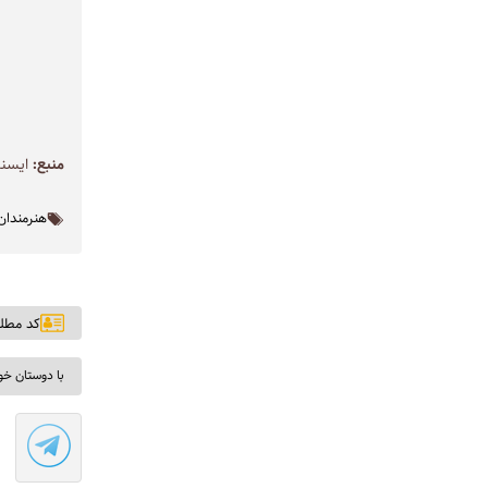
منبع:
ايسنا
هنرمندان
کد مطلب: ۱
با دوستان خو