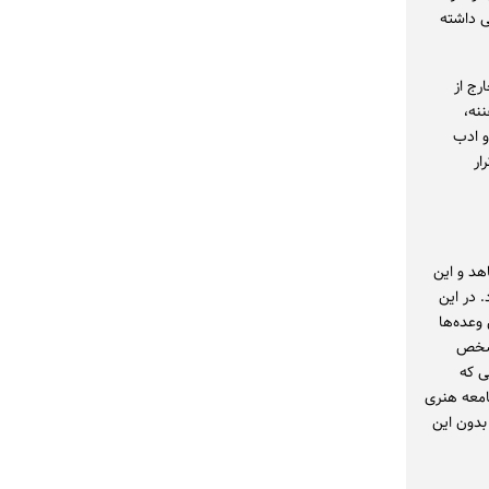
 داشته
رج از
نه،
و ادب
ار
هد و این
 در این
وعده‌ها
مشخص
ی که
امعه هنری
بدون این