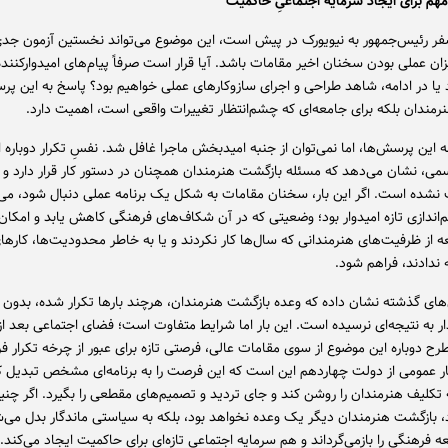
هم برای ایجاد سرمایه اجتماعیِ حاکمیت
فر رئیس‌جمهور به نیویورک در پیش است، این موضوع می‌تواند نخستین آزمون جدی
 عملی بودن سخنان اخیر مقامات باشد. آیا قرار است صرفاً پیام‌های امیدوارکننده
یا در ادامه، شاهد طراحی و اجرای سازوکارهای عملی خواهیم بود؟ پاسخ به این پر
نرمندان بلکه برای جامعه‌ای که چشم‌انتظار تغییرات واقعی است، اهمیت دارد.
ه این پرسش‌ها، اما نمی‌توان از جنبه امیدبخش ماجرا غافل شد. نفسِ تکرار دوباره
ی، نشان می‌دهد که مسئله بازگشت هنرمندان همچنان در دستور کار قرار دارد و ا
نشده است. اگر این بار، سخنان مقامات به شکل یک برنامه عملی دنبال شود، می‌ت
اندازی تازه امیدوار بود؛ وضعیتی که در آن شکاف‌های فرهنگی کاهش یابد و امکان 
ه از ظرفیت‌های هنرمندانی که سال‌ها کار نکردند و یا به خاطر محدودیت‌ها، کارها
 ندادند، فراهم شود.
های گذشته نشان داده که وعده بازگشت هنرمندان، هرچند بارها تکرار شده، بدون س
دار به نتیجه‌ای نرسیده است. این بار اما شرایط متفاوت است؛ فضای اجتماعی بعد 
طرح دوباره این موضوع از سوی مقامات عالی، فرصتی تازه برای عبور از چرخه تکرار فر
ر عمومی از دولت چهاردهم این است که این فرصت را به برنامه‌ای مشخص تبدیل ک
ه تکلیف هنرمندان را روشن کند و جای تردید و تصمیم‌های مقطعی را بگیرد. اگر چن
 بازگشت هنرمندان دیگر یک وعده نخواهد بود، بلکه به سیاستی ماندگار بدل می‌
ه فرهنگی را بازمی‌گرداند و هم سرمایه اجتماعی تازه‌ای برای حاکمیت ایجاد می‌کند.