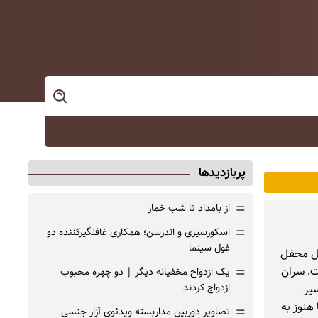
پربازدیدها
=
از بامداد تا شب خمار
=
اسکورسیزی و اندرسن؛ همکاری غافلگیرکننده دو
غول سینما
 نقل محفل
=
ت. سران
یک ازدواج مخفیانه دیگر | دو چهره محبوب
ازدواج کردند
یر
هنوز به
=
تصاویر دوربین مداربسته ویدئوی آزار جنسی