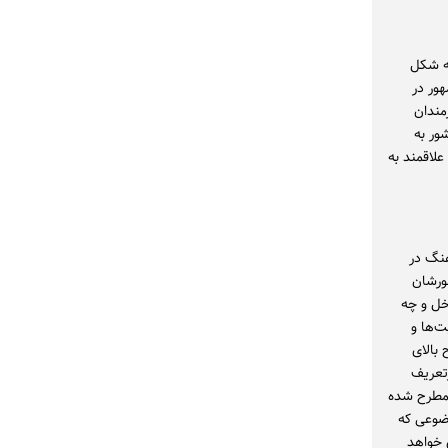
به شکل
هور در
مندان
شور به
علاقمند به
هنگ در
ی همسو با کشورشان
خل و چه
ت‌ها و
بالای
زتعریف
 مطرح شده
ضوعی که
 خواهد