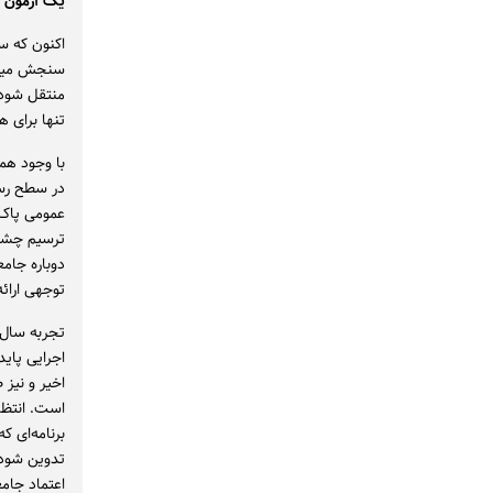
یک آزمون م
اکنون که س
سنجش میزان
منتقل شود 
تنها برای ه
با وجود هم
در سطح رسم
عمومی پاک 
ترسیم چشم‌
دوباره جامع
توجهی ارائه
تجربه سال‌
اجرایی پای
اخیر و نیز 
است. انتظا
برنامه‌ای ک
تدوین شود،
اعتماد جامع