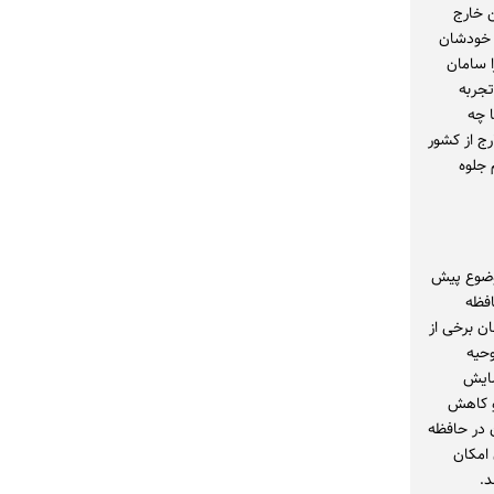
ن خارج
برخی هنرمندان نیز خودشان
ا سامان
تجربه
ا چه
رج از کشور
جلوه
وضوع پیش
افظه
ن برخی از
وحیه
شایش
و کاهش
 در حافظه
امکان
د.