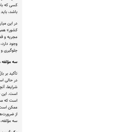
کسی که با
باشد، باید
در این میا
کشور» همرا
مجریه و قض
وجود دارد،
جلوگیری و و
سه مؤلفه م
تأکید بر با
در حالی اس
شرایط، آنچ
است. این چ
است که مسئ
ممکن است ب
از ضرورت‌ه
سه مؤلفه، 