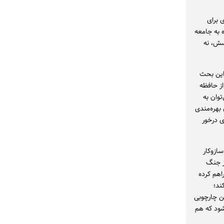
 برای
 به جامعه
سش، نه
 این بحث
ز حافظه
وان به
بهره‌مندی
ی درخور
ازوکار
از جنگ
اهم کرده
ند؛
ین چارچوبی
شود که هم