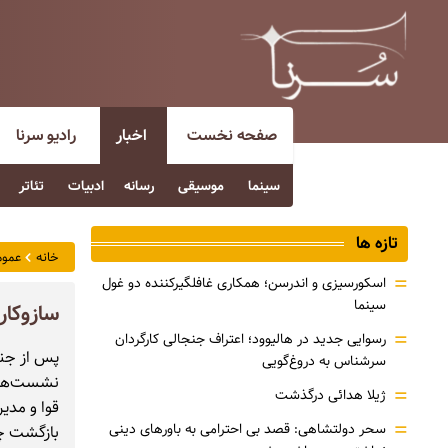
صفحه نخست
اخبار
رادیو سرنا
سینما
موسیقی
رسانه
ادبیات
تئاتر
تازه ها
خانه
عموم
=
اسکورسیزی و اندرسن؛ همکاری غافلگیرکننده دو غول
سینما
سازوکار
=
رسوایی جدید در هالیوود؛ اعتراف جنجالی کارگردان
سرشناس به دروغ‌گویی
نشست‌های 
=
ژیلا هدائی درگذشت
قوا و مدی
=
سحر دولتشاهی: قصد بی احترامی به باورهای دینی
بازگشت چه