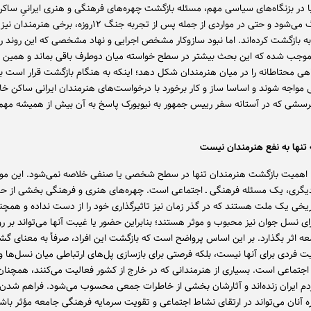
 یا در بزنگاه‌های سیاسی مهم، مسئله بازگشت چهره‌های فرهنگی و هنری ایرانیِ ساک
کشور پررنگ می‌شود و حتی در مواردی از جمله پس از تجربه جنگ ۱۲روزه،‌ 
 به بازگشت کرده‌اند. اما نبود سازوکار مشخص اجرایی و نهاد مشخصی که این روند ر
 موجب شده که این بحث بیشتر در سطح خواسته میان دوطرف باقی بماند و همین 
اهی محتاطانه‌ را در میان هنرمندان شکل دهد؛ اینکه به هنگام بازگشت قرار است ب
 مواجه شوند و اساسا ساز و کار برخورد با درخواست‌های هنرمندان ایرانی ساکن خا
شی که در آستانه سفر رییس جمهور به نیویورک پاسخ به آن بیش از همیشه مهم 
 تنها به نفع هنرمندان نیست
، اهمیت بازگشت هنرمندان تنها در سطح شخصی یا صنفی خلاصه نمی‌شود. این م
دیگری، یک مسئله فرهنگی ـ اجتماعی است. چهره‌های هنری و فرهنگی بخشی از ح
یخی یک ملت هستند که در گذر زمان نیز تاثیرگذاری خود را از دست نداده و همچنا
ای نسل جوان نیز محبوب و موثر هستند؛ بنابراین حضور یا غیبت آنها می‌تواند بر ر
ه اثر بگذارد. بر این اساس پرواضح است که بازگشت این افراد، صرفاً به معنای گ
ت فردی برای آنها نیست، بلکه فرصتی برای بازسازی پل‌های ارتباطی میان نسل‌ها 
جتماعی است. بسیاری از هنرمندانی که در خارج از کشور فعالیت می‌کنند، همچنان
م ایران زنده‌اند و آثارشان بخشی از خاطرات جمعی محسوب می‌شود. فراهم شدن 
ه آنان می‌تواند در ارتقای نشاط اجتماعی و تقویت سرمایه فرهنگی جامعه مؤثر باش