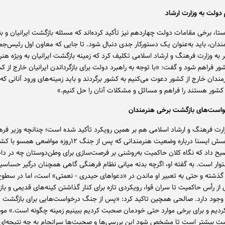
دولت به وزارت ارشاد
ستا، برخی مقامات دولت چهاردهم نیز تأکید کرده‌اند که مسئله بازگشت ایرانیان و 
مندان، باید به‌عنوان یک دستورکار جدی دنبال شود. تا جایی که معاون اول رئیس‌جم
 به وزارت فرهنگ و ارشاد اسلامی تکلیف کرد که زمینه‌ بازگشت ایرانیان به ویژه هنر
شور فراهم شود و گفت: «با توجه به راهبرد دولت برای بازگرداندن ایرانیان خارج از ک
ندان خارج از کشور دعوت می‌کنیم به کشور برگردند و باید زمینه‌های ورود آنانی که 
کشور هستند را فراهم و مسائل و مشکلات آنان را حل کنیم.»
واست‌های بازگشت برخی هنرمندان
رت فرهنگ و ارشاد اسلامی هم بر همین رویکرد تأکید شده است؛ چنانچه وزیر فر
پاسخ به پرسش ایسنا درباره وضعیت هنرمندانی که پس از جنگ ۱۲روزه مواضع
ضیح داد که نگاه کلان حاکمیت به‌روشنی بر فرصت‌سازی برای وطن‌دوستان چه در دا
توار است. به گفته او، اگرچه بدنه میانی نظام فرهنگی گاهی همچنان درگیر حساسی
 گذشته و حتی به تعبیر او ماندن در «دعواهای حیدری - نعمتی» است، اما در سطوح 
از رأس حاکمیت تا سران قوا، رویکردی تازه برای کنار گذاشتن کینه‌های قدیمی و با
وجود دارد. صالحی همچین تاکید کرد: «پس از جنگ درخواست‌هایی برای بازگشت
ردیم و برای برخی موارد حتی خودمان صحبت کردیم ببینیم زمینه چگونه است.» مو
صت بیشتر است تا مشخص شود این بررسی‌ها و صحبت‌ها سرانجام به چه نتیجه‌ای