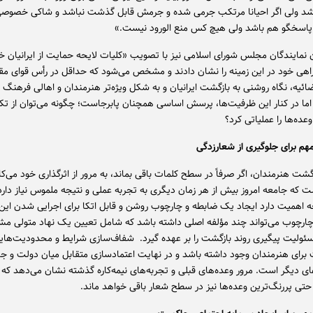
شد ولی اگر احیانا مرتکب جرمی شده و جرمش قابل گذشت نباشد و شاکی خصوصی
 پاسخگو هم باشد ولی هیچ کس منع الورود نیست.»
ن نمایندگان مجلس شورای اسلامی نیز با تصویب «کلیات لایحه حمایت از ایرانیان خا
هی خود در این زمینه را نشان دادند و مشخص می‌شود که حداقل در رأس قوای مقن
ائیه، نگاه روشنی به بازگشت ایرانیان و به شکل ویژه‌تر هنرمندان و اهالی فرهنگ 
 اما در کنار این ظرفیت‌ها، پرسش اساسی همچنان پابرجاست؛ چگونه می‌توان از تکر
عده‌ها را عملیاتی کرد؟
هم برای جلوگیری از شعارزدگی
زگشت هنرمندان، اگر صرفاً در سطح کلمات باقی بماند، به مرور از اثرگذاری خود می‌کا
ت که جامعه امروز بیش از هر زمان دیگری به تجربه عملی و نتیجه ملموس نیاز دارد.
ه اهمیت دارد ایجاد یک ضابطه و چارچوب روشن و قابل اتکا برای اجرایی شدن این 
ارچوب می‌تواند چند مؤلفه اصلی داشته باشد که شامل تعیین یک نهاد متولی 
ولیت پیگیری روند بازگشت را بر عهده گیرد. شفاف‌سازی شرایط و محدودیت‌های
رای هنرمندان وجود داشته باشد و در نهایت اعتمادسازی متقابل میان دولت و ج
ای دیگر است. مرور وعده‌های قبلی و تجربه‌های نیمه‌کاره گذشته نشان می‌دهد که 
حتی پررنگ‌ترین وعده‌ها نیز در سطح شعار باقی خواهد ماند.