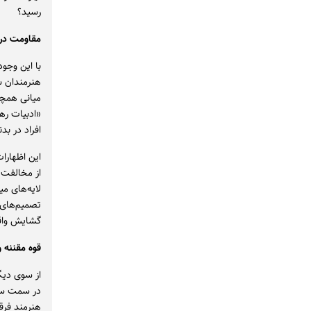
رسید؟
مقاومت در ب
با این وجو
هنرمندان ش
میانی همچنا
«ادبیات ره
افراد در بد
این اظهارا
از مخالفت‌
لایه‌های می
تصمیم‌های 
گشایش واق
قوه مقننه و
در سمت سخن
هنرمند فرقی