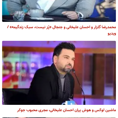
محمدرضا گلزار و احسان علیخانی و جنجال «پُز نیست، سبک زندگیمه» /
ویدیو
ماشین لوکس و هوش پران احسان علیخانی، مجری محبوب جوکر