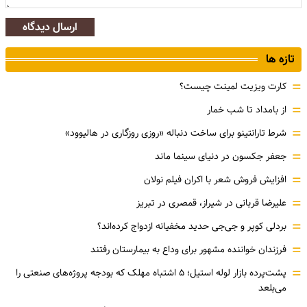
ارسال دیدگاه
تازه ها
=
کارت ویزیت لمینت چیست؟
=
از بامداد تا شب خمار
=
شرط تارانتینو برای ساخت دنباله «روزی روزگاری در هالیوود»
=
جعفر جکسون در دنیای سینما ماند
=
افزایش فروش شعر با اکران فیلم نولان
=
علیرضا قربانی در شیراز، قمصری در تبریز
=
بردلی کوپر و جی‌جی حدید مخفیانه ازدواج کرده‌اند؟
=
فرزندان خواننده مشهور برای وداع به بیمارستان رفتند
=
پشت‌پرده بازار لوله استیل؛ ۵ اشتباه مهلک که بودجه پروژه‌های صنعتی را
می‌بلعد