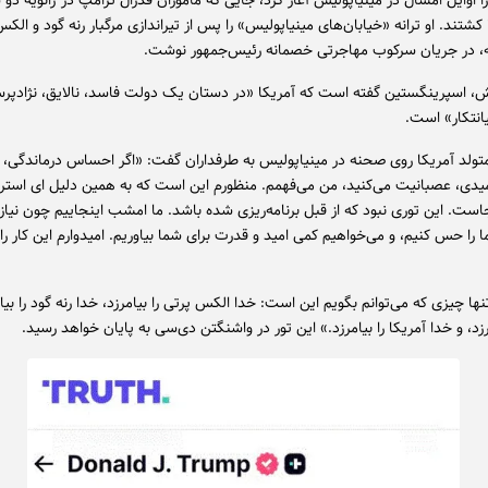
را اوایل امسال در مینیاپولیس آغاز کرد، جایی که مأموران فدرال ترامپ در ژانویه دو
 کشتند. او ترانه «خیابان‌های مینیاپولیس» را پس از تیراندازی مرگبار رنه گود و الک
ش، اسپرینگستین گفته است که آمریکا «در دستان یک دولت فاسد، نالایق، نژادپر
یانتکار» است.
متولد آمریکا روی صحنه در مینیاپولیس به طرفداران گفت: «اگر احساس درماندگی، ن
میدی، عصبانیت می‌کنید، من می‌فهمم. منظورم این است که به همین دلیل ای استر
ت. این توری نبود که از قبل برنامه‌ریزی شده باشد. ما امشب اینجاییم چون نیاز 
را حس کنیم، و می‌خواهیم کمی امید و قدرت برای شما بیاوریم. امیدوارم این کار را 
تنها چیزی که می‌توانم بگویم این است: خدا الکس پرتی را بیامرزد، خدا رنه گود را بیا
رزد، و خدا آمریکا را بیامرزد.» این تور در واشنگتن دی‌سی به پایان خواهد رسید.