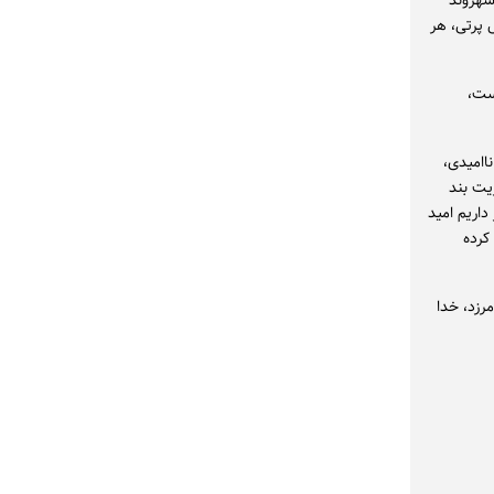
 شهروند
س پرتی، هر
ست،
اامیدی،
یت بند
داریم امید
کرده
مرزد، خدا