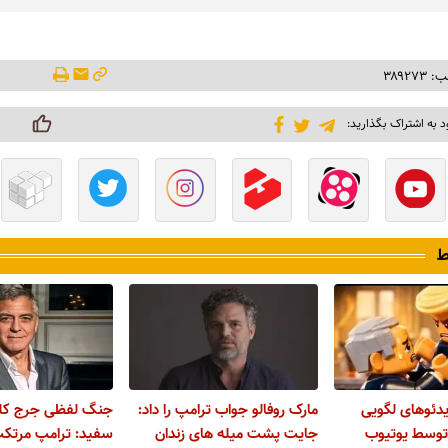
۳۸۹۲۷
د به اشتراک بگذارید:
ط
دئوهای لگویی
مارک روفالو جواب ترامپ را داد:
جنگ لفظی جرج کلو
توسط یوتیوب
جایت پشت میله های زندان
سفید: ترامپ مرتک