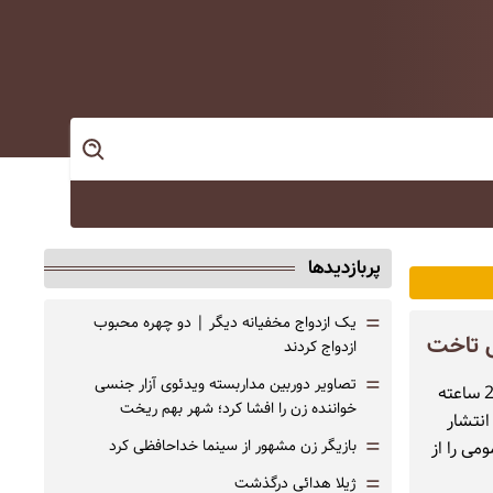
پربازدیدها
=
یک ازدواج مخفیانه دیگر | دو چهره محبوب
ی تاخت
ازدواج کردند
=
تصاویر دوربین مداربسته ویدئوی آزار جنسی
ساعاتی پس از اعلام ناکامی جی‌دی ونس، معاون رئیس‌جمهور آمریکا، در مذاکرات 21 ساعته
خواننده زن را افشا کرد؛ شهر بهم ریخت
انتشار
=
بازیگر زن مشهور از سینما خداحافظی کرد
می را از
=
ژیلا هدائی درگذشت