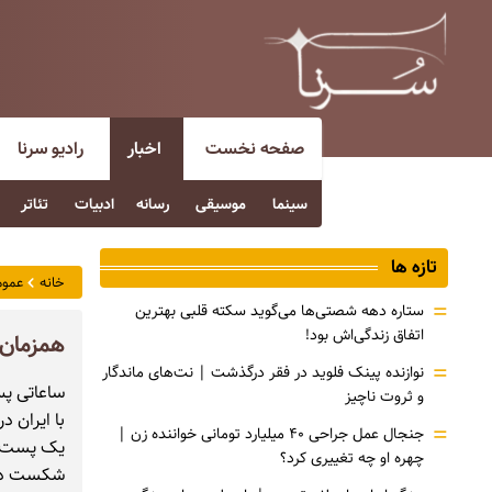
صفحه نخست
اخبار
رادیو سرنا
سینما
موسیقی
رسانه
ادبیات
تئاتر
تازه ها
خانه
عموم
=
ستاره دهه شصتی‌ها می‌گوید سکته قلبی بهترین
اتفاق زندگی‌اش بود!
همزمان 
=
نوازنده پینک فلوید در فقر درگذشت | نت‌های ماندگار
و ثروت ناچیز
با ایران د
=
جنجال عمل جراحی ۴۰ میلیارد تومانی خواننده زن |
یک پست طن
چهره او چه تغییری کرد؟
شکست دیپ