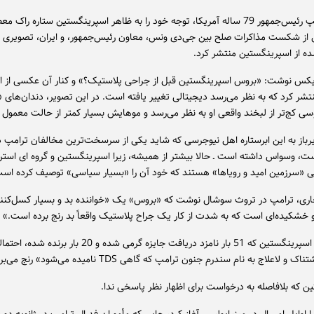
دونالد ترامپ رئیس‌جمهور 79 ساله آمریکا، توجه خود را به ظاهر اسپرینگستین ستاره را
ز شکست مذاکرات صلح بین جی‌دی ونس، معاون رئیس‌جمهور، و ایران، تصویری
ه از اسپرینگستین منتشر کرد.
یکس نوشت: «بروس اسپرینگستین قبل از جراحی پلاستیک؟» و کنار آن عکسی از ای
منتشر کرد که به نظر می‌رسد دیجیتالی تغییر یافته است. در این تصویر، دندان‌های 
 کج‌تر از لبخند واقعی او به نظر می‌رسد و موهایش بسیار کمتر از حالت معمول
یرباز به این ابرستاره اهل نیوجرسی که شاید یکی از سرسخت‌ترین مخالفان ترامپ
، وسواس داشته است ـ حالا بیشتر از همیشه، زیرا اسپرینگستین و گروه ای استر
یی «سرزمین امید و رویاها» هستند که خود آن را «بسیار سیاسی» توصیف کرده اس
جاری، ترامپ در تروث سوشال نوشت که «بروس» یک «خواننده بد و بسیار کسل‌کنن
و خشکیده‌ای است که به شدت از کار یک جراح پلاستیک واقعاً بد رنج برده است.»
او افزود که اسپرینگستین که 51 بار نامزد دریافت جایزه گرمی شده و 20 با
و لاعلاج به نام سندرم جنون ترامپ که گاهی TDS نامیده می‌شود» رنج می‌برد.
ن که بلافاصله به درخواست برای اظهار نظر پاسخی ندا.