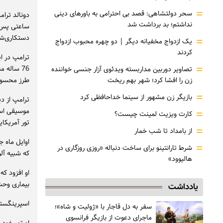
=
سحر دولتشاهی: قصد بی احترامی به باورهای دینی
نداشتم؛ بد برداشت شد
ساعتی پس ا
دستکاری‌شد
=
یک ازدواج مخفیانه دیگر | دو چهره محبوب ازدواج
کردند
ترامپ در ا
=
76 ساله 
تصاویر دوربین مداربسته ویدئوی آزار جنسی خواننده
زن را افشا کرد؛ شهر بهم ریخت
طرز محسوسی
=
بازیگر زن مشهور از سینما خداحافظی کرد
ترامپ از د
موسیقی است
=
کارت ویزیت لمینت چیست؟
تور آمریکا
=
از بامداد تا شب خمار
اوایل ماه 
=
شرط تارانتینو برای ساخت دنباله «روزی روزگاری در
که شبیه آل
هالیوود»
بیماری وحشتناک 
یادداشت
اسپرینگستی
سفر به دل قاجار با «ژولیت و شاه»؛
ماجرای دعوت از ‌بازیگر فرانسوی