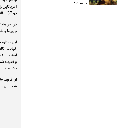
او تور خود 
چیست؟
آمریکایی را
دو 37 ساله، در جریان سرکوب مهاجرتی خصمانه رئیس‌جمهور نوشت.
در اجراهای
بی‌پروا و خ
این ستاره 
خیانت، ناا
امشب اینجاس
و قدرت شما 
باشیم.»
او افزود: «
شما را بیام