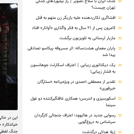
=
جنگ ایران با سلاح تصویر | راز بیلبوردهای جنگی
تهران چیست؟
=
افشاگری‌ تکان‌دهنده علیه بازیگر زن متهم به قتل
=
کامرون پس از ۲۱ سال به فکر واگذاری «آواتار» افتاد
=
مازیار لرستانی به تلویزیون برگشت
=
پایان معمای هشت‌ساله: اثر مسروقه پیکاسو تصادفی
پیدا شد
=
یک دیکتاتوری زیبایی | اعتراف اسکارلت جوهانسون
به فشارِ زیبایی!
=
تقدیر از مصطفی احمدی در ویژه‌برنامه «ستارگان
خبرفوری»
=
اسکورسیزی و اندرسن؛ همکاری غافلگیرکننده دو غول
سینما
=
رسوایی جدید در هالیوود؛ اعتراف جنجالی کارگردان
این در حال
سرشناس به دروغ‌گویی
خیانتکار» خ
=
جنگ لفظی خ
ژیلا هدائی درگذشت