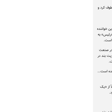
ک معطوف کرد و
ن خواننده
«رئیس» به
 است.
 در صنعت
یت بند در
ت.
ده است...
ر برنده شده، احتمالاً از «یک