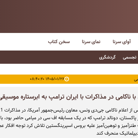
آوای سرنا
نمای سرنا
سخن کتاب
تجسمی
گردشگری
۱۴۰۵/۰۱/۲۶ ۰۸:۴۰:۲۰
ی
با ناکامی در مذاکرات با ایران ترامپ به ابرستاره موسیق
ر پاکستان، دونالد ترامپ که در یک مسابقه اف سی در میامی حاضر بود، با 
زآمیز و توهین‌آمیز علیه بروس اسپرینگستین تلاش کرد توجه افکار عمو
لماتیک منحرف کند