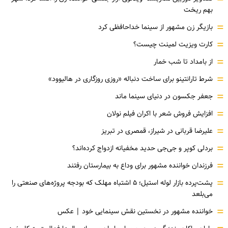
بهم ریخت
=
بازیگر زن مشهور از سینما خداحافظی کرد
=
کارت ویزیت لمینت چیست؟
=
از بامداد تا شب خمار
=
شرط تارانتینو برای ساخت دنباله «روزی روزگاری در هالیوود»
=
جعفر جکسون در دنیای سینما ماند
=
افزایش فروش شعر با اکران فیلم نولان
=
علیرضا قربانی در شیراز، قمصری در تبریز
=
بردلی کوپر و جی‌جی حدید مخفیانه ازدواج کرده‌اند؟
=
فرزندان خواننده مشهور برای وداع به بیمارستان رفتند
=
پشت‌پرده بازار لوله استیل؛ ۵ اشتباه مهلک که بودجه پروژه‌های صنعتی را
می‌بلعد
=
خواننده مشهور در نخستین نقش سینمایی خود |‌ عکس