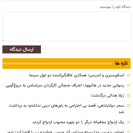
دیدگاه خود را بنویسید:
ارسال دیدگاه
تازه ها
=
اسکورسیزی و اندرسن؛ همکاری غافلگیرکننده دو غول سینما
=
رسوایی جدید در هالیوود؛ اعتراف جنجالی کارگردان سرشناس به دروغ‌گویی
=
ژیلا هدائی درگذشت
=
سحر دولتشاهی: قصد بی احترامی به باورهای دینی نداشتم؛ بد برداشت
شد
=
یک ازدواج مخفیانه دیگر | دو چهره محبوب ازدواج کردند
=
تصاویر دوربین مداربسته ویدئوی آزار جنسی خواننده زن را افشا کرد؛ شهر