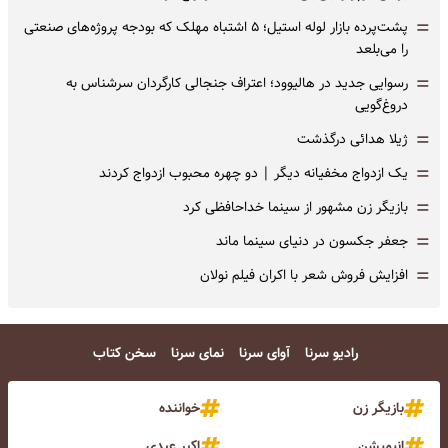
=
پشت‌پرده بازار لوله استیل؛ ۵ اشتباه مهلک که بودجه پروژه‌های صنعتی
را می‌بلعد
=
رسوایی جدید در هالیوود؛ اعتراف جنجالی کارگردان سرشناس به
دروغ‌گویی
=
ژیلا هدائی درگذشت
=
یک ازدواج مخفیانه دیگر | دو چهره محبوب ازدواج کردند
=
بازیگر زن مشهور از سینما خداحافظی کرد
=
جعفر جکسون در دنیای سینما ماند
=
افزایش فروش شعر با اکران فیلم نولان
رادیو سرنا
آوای سرنا
نمای سرنا
سخن کتاب
بازیگر زن
خواننده
انیمیشن
اکبر عبدی