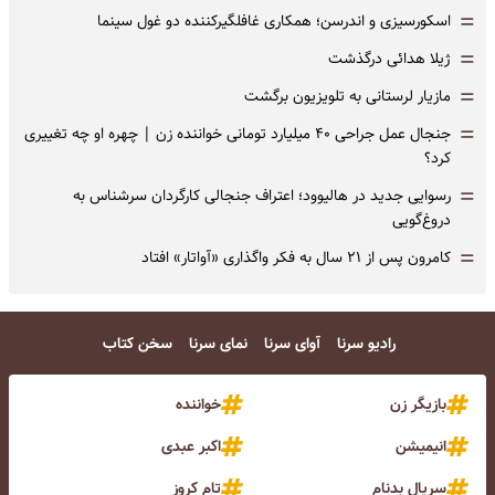
=
اسکورسیزی و اندرسن؛ همکاری غافلگیرکننده دو غول سینما
=
ژیلا هدائی درگذشت
=
مازیار لرستانی به تلویزیون برگشت
=
جنجال عمل جراحی ۴۰ میلیارد تومانی خواننده زن | چهره او چه تغییری
کرد؟
=
رسوایی جدید در هالیوود؛ اعتراف جنجالی کارگردان سرشناس به
دروغ‌گویی
=
کامرون پس از ۲۱ سال به فکر واگذاری «آواتار» افتاد
رادیو سرنا
آوای سرنا
نمای سرنا
سخن کتاب
بازیگر زن
خواننده
انیمیشن
اکبر عبدی
سریال بدنام
تام کروز