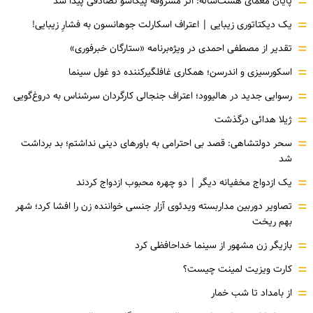
=
پایان معمای هشت‌ساله: اثر مسروقه پیکاسو تصادفی پیدا شد
=
یک دیکتاتوری زیبایی | اعتراف اسکارلت جوهانسون به فشارِ زیبایی!
=
تقدیر از مصطفی احمدی در ویژه‌برنامه «ستارگان خبرفوری»
=
اسکورسیزی و اندرسن؛ همکاری غافلگیرکننده دو غول سینما
=
رسوایی جدید در هالیوود؛ اعتراف جنجالی کارگردان سرشناس به دروغ‌گویی
=
ژیلا هدائی درگذشت
=
سحر دولتشاهی: قصد بی احترامی به باورهای دینی نداشتم؛ بد برداشت
شد
=
یک ازدواج مخفیانه دیگر | دو چهره محبوب ازدواج کردند
=
تصاویر دوربین مداربسته ویدئوی آزار جنسی خواننده زن را افشا کرد؛ شهر
بهم ریخت
=
بازیگر زن مشهور از سینما خداحافظی کرد
=
کارت ویزیت لمینت چیست؟
=
از بامداد تا شب خمار