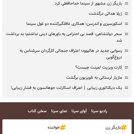
=
بازیگر زن مشهور از سینما خداحافظی کرد
=
ژیلا هدائی درگذشت
=
اسکورسیزی و اندرسن؛ همکاری غافلگیرکننده دو غول سینما
=
سحر دولتشاهی: قصد بی احترامی به باورهای دینی نداشتم؛ بد برداشت
شد
=
رسوایی جدید در هالیوود؛ اعتراف جنجالی کارگردان سرشناس به
دروغ‌گویی
=
کارت ویزیت لمینت چیست؟
=
مازیار لرستانی به تلویزیون برگشت
=
یک دیکتاتوری زیبایی | اعتراف اسکارلت جوهانسون به فشارِ زیبایی!
رادیو سرنا
آوای سرنا
نمای سرنا
سخن کتاب
بازیگر زن
خواننده