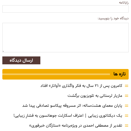
رایانامه
دیدگاه خود را بنویسید:
ارسال دیدگاه
تازه ها
=
کامرون پس از ۲۱ سال به فکر واگذاری «آواتار» افتاد
=
مازیار لرستانی به تلویزیون برگشت
=
پایان معمای هشت‌ساله: اثر مسروقه پیکاسو تصادفی پیدا شد
=
یک دیکتاتوری زیبایی | اعتراف اسکارلت جوهانسون به فشارِ زیبایی!
=
تقدیر از مصطفی احمدی در ویژه‌برنامه «ستارگان خبرفوری»