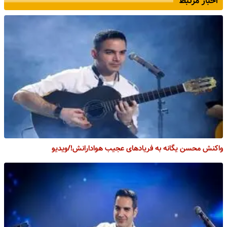
اخبار مرتبط
واکنش محسن یگانه به فریادهای عجیب هوادارانش!/ویدیو