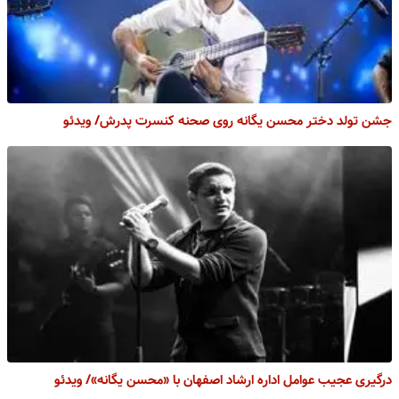
جشن تولد دختر محسن یگانه روی صحنه کنسرت پدرش/ ویدئو
درگیری عجیب عوامل اداره ارشاد اصفهان با «محسن یگانه»/ ویدئو