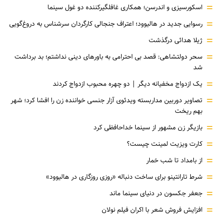
=
اسکورسیزی و اندرسن؛ همکاری غافلگیرکننده دو غول سینما
=
رسوایی جدید در هالیوود؛ اعتراف جنجالی کارگردان سرشناس به دروغ‌گویی
=
ژیلا هدائی درگذشت
=
سحر دولتشاهی: قصد بی احترامی به باورهای دینی نداشتم؛ بد برداشت
شد
=
یک ازدواج مخفیانه دیگر | دو چهره محبوب ازدواج کردند
=
تصاویر دوربین مداربسته ویدئوی آزار جنسی خواننده زن را افشا کرد؛ شهر
بهم ریخت
=
بازیگر زن مشهور از سینما خداحافظی کرد
=
کارت ویزیت لمینت چیست؟
=
از بامداد تا شب خمار
=
شرط تارانتینو برای ساخت دنباله «روزی روزگاری در هالیوود»
=
جعفر جکسون در دنیای سینما ماند
=
افزایش فروش شعر با اکران فیلم نولان