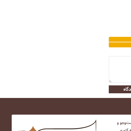
گاه
‌و‌جو و
ه کتب،