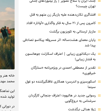
=
جنگ ایران با سلاح تصویر | راز بیلبوردهای جنگی
تهران چیست؟
=
افشاگری‌ تکان‌دهنده علیه بازیگر زن متهم به قتل
=
کامرون پس از ۲۱ سال به فکر واگذاری «آواتار» افتاد
=
مازیار لرستانی به تلویزیون برگشت
=
پایان معمای هشت‌ساله: اثر مسروقه پیکاسو تصادفی
پیدا شد
=
یک دیکتاتوری زیبایی | اعتراف اسکارلت جوهانسون
به فشارِ زیبایی!
=
تقدیر از مصطفی احمدی در ویژه‌برنامه «ستارگان
خبرفوری»
=
محمد مهدی
اسکورسیزی و اندرسن؛ همکاری غافلگیرکننده دو غول
سینما
این نماهنگ
=
رسوایی جدید در هالیوود؛ اعتراف جنجالی کارگردان
تولید شده
سرشناس به دروغ‌گویی
=
ژیلا هدائی درگذشت