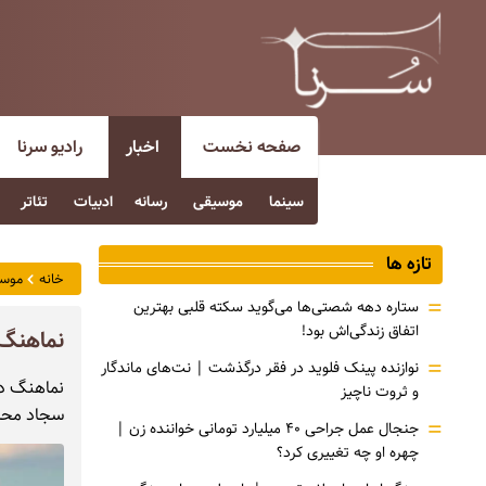
صفحه نخست
اخبار
رادیو سرنا
سینما
موسیقی
رسانه
ادبیات
تئاتر
تازه ها
خانه
موس
=
ستاره دهه شصتی‌ها می‌گوید سکته قلبی بهترین
اتفاق زندگی‌اش بود!
نماهنگ «دختر ایران
=
نوازنده پینک فلوید در فقر درگذشت | نت‌های ماندگار
نماهنگ دخ
و ثروت ناچیز
سجاد محم
=
جنجال عمل جراحی ۴۰ میلیارد تومانی خواننده زن |
چهره او چه تغییری کرد؟