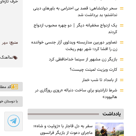
حرف تازه‌ای
=
سحر دولتشاهی: قصد بی احترامی به باورهای دینی
نداشتم؛ بد برداشت شد
=
یک ازدواج مخفیانه دیگر | دو چهره محبوب ازدواج
کردند
=
تصاویر دوربین مداربسته ویدئوی آزار جنسی خواننده
منبع:
مهر
زن را افشا کرد؛ شهر بهم ریخت
=
نماآهنگ
بازیگر زن مشهور از سینما خداحافظی کرد
=
کارت ویزیت لمینت چیست؟
=
از بامداد تا شب خمار
کد مطلب: ۰
=
شرط تارانتینو برای ساخت دنباله «روزی روزگاری در
هالیوود»
با دوستان خو
یادداشت
سفر به دل قاجار با «ژولیت و شاه»؛
ماجرای دعوت از ‌بازیگر فرانسوی