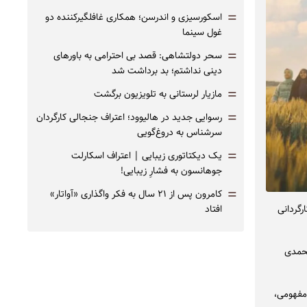
=
اسکورسیزی و اندرسن؛ همکاری غافلگیرکننده دو
غول سینما
=
سحر دولتشاهی: قصد بی احترامی به باورهای
دینی نداشتم؛ بد برداشت شد
=
مازیار لرستانی به تلویزیون برگشت
=
رسوایی جدید در هالیوود؛ اعتراف جنجالی کارگردان
سرشناس به دروغ‌گویی
=
یک دیکتاتوری زیبایی | اعتراف اسکارلت
جوهانسون به فشارِ زیبایی!
=
کامرون پس از ۲۱ سال به فکر واگذاری «آواتار»
 روز دختر، نماهنگ «دختر ایران ۳» را به کارگردانی
افتاد
محمدی
 یک موزیک‌ویدیو مفهومی،