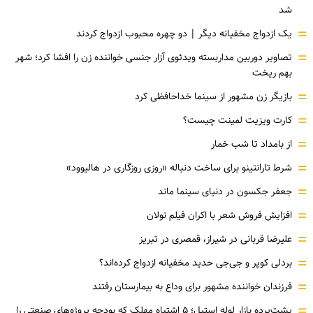
شد
=
یک ازدواج مخفیانه دیگر | دو چهره محبوب ازدواج کردند
=
تصاویر دوربین مداربسته ویدئوی آزار جنسی خواننده زن را افشا کرد؛ شهر
بهم ریخت
=
بازیگر زن مشهور از سینما خداحافظی کرد
=
کارت ویزیت لمینت چیست؟
=
از بامداد تا شب خمار
=
شرط تارانتینو برای ساخت دنباله «روزی روزگاری در هالیوود»
=
جعفر جکسون در دنیای سینما ماند
=
افزایش فروش شعر با اکران فیلم نولان
=
علیرضا قربانی در شیراز، قمصری در تبریز
=
بردلی کوپر و جی‌جی حدید مخفیانه ازدواج کرده‌اند؟
=
فرزندان خواننده مشهور برای وداع به بیمارستان رفتند
=
پشت‌پرده بازار لوله استیل؛ ۵ اشتباه مهلک که بودجه پروژه‌های صنعتی را