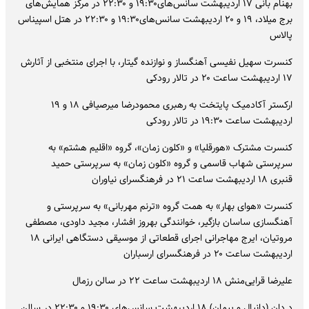
بهنام بانی ۱۷ اردیبهشت سانس‌های۱۹:۳۰ و ۲۲:۳۰ در مرکز همایش‌های
برج میلاد، ۱۹ و ۲۰ اردیبهشت سانس‌های۱۹:۳۰ و ۲۲:۳۰ در هتل اسپیناس
پالاس
کنسرت سهیل نفیسی آهنگساز و نوازنده گیتار، با اجرای منتخبی از آثارش
۱۷ اردیبهشت ساعت ۲۰ در تالار رودکی
ارکستر آکادمیک پایتخت به رهبری محمودرضا میرصیافی ۱۸ و ۱۹
اردیبهشت ساعت ۱۹:۳۰ در تالار رودکی
کنسرت مشترک «هورقلیا» و «کلون زمان»، گروه «اقلیم هشتم» به
سرپرستی شهاب قاسمی و گروه «کلون زمان» به سرپرستی حمید
قنبری ۱۸ اردیبهشت ساعت ۲۱ در فرهنگسرای نیاوران
کنسرت «هوای بهار» به همت گروه «ترنم مهربانی» به سرپرستی و
آهنگسازی ساسان بازگیر، خوانندگی بهروز افشار، مجید داودی، مصطفی
مروتیان، ایرج مهاجرانی اجرای قطعاتی از موسیقی دستگاهی ایرانی ۱۸
اردیبهشت ساعت ۲۰ در فرهنگسرای ارسباران
علیرضا قرایی‌منش ۱۸ اردیبهشت ساعت ۲۲ در سالن رزمال
د دان (دانیال و پیمان) ۱۸ اردیبهشت سانس‌های ۱۹:۳۰ و ۲۲:۳۰ در سالن