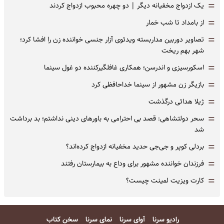
=
یک ازدواج مخفیانه دیگر | دو چهره محبوب ازدواج کردند
=
از بامداد تا شب خمار
=
تصاویر دوربین مداربسته ویدئوی آزار جنسی خواننده زن را افشا کرد؛
شهر بهم ریخت
=
اسکورسیزی و اندرسن؛ همکاری غافلگیرکننده دو غول سینما
=
بازیگر زن مشهور از سینما خداحافظی کرد
=
ژیلا هدائی درگذشت
=
سحر دولتشاهی: قصد بی احترامی به باورهای دینی نداشتم؛ بد برداشت
شد
=
بردلی کوپر و جی‌جی حدید مخفیانه ازدواج کرده‌اند؟
=
فرزندان خواننده مشهور برای وداع به بیمارستان رفتند
=
کارت ویزیت لمینت چیست؟
رادیو سرنا
آوای سرنا
نمای سرنا
سخن کتاب