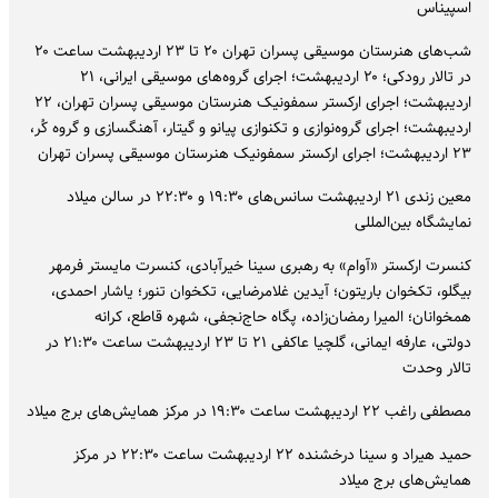
اسپیناس
شب‌های هنرستان موسیقی پسران تهران ۲۰ تا ۲۳ اردیبهشت ساعت ۲۰
در تالار رودکی؛ ۲۰ اردیبهشت؛ اجرای گروه‌های موسیقی ایرانی، ۲۱
اردیبهشت؛ اجرای ارکستر سمفونیک هنرستان موسیقی پسران تهران، ۲۲
اردیبهشت؛ اجرای گروه‌نوازی و تکنوازی پیانو و گیتار، آهنگسازی و گروه کُر،
۲۳ اردیبهشت؛ اجرای ارکستر سمفونیک هنرستان موسیقی پسران تهران
معین زندی ۲۱ اردیبهشت سانس‌های ۱۹:۳۰ و ۲۲:۳۰ در سالن میلاد
نمایشگاه بین‌المللی
کنسرت ارکستر «آوام» به رهبری سینا خیرآبادی، کنسرت مایستر فرمهر
بیگلو، تکخوان باریتون؛ آیدین غلامرضایی، تکخوان تنور؛ یاشار احمدی،
همخوانان؛ المیرا رمضان‌زاده، پگاه حاج‌نجفی، شهره قاطع، کرانه
دولتی، عارفه ایمانی، گلچیا عاکفی ۲۱ تا ۲۳ اردیبهشت ساعت ۲۱:۳۰ در
تالار وحدت
مصطفی راغب ۲۲ اردیبهشت ساعت ۱۹:۳۰ در مرکز همایش‌های برج میلاد
حمید هیراد و سینا درخشنده ۲۲ اردیبهشت ساعت ۲۲:۳۰ در مرکز
همایش‌های برج میلاد