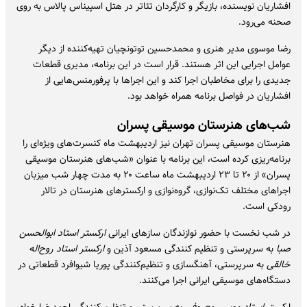
افشاریان نویسنده، بازیگر و کارگردان تئاتر در هتل اسپیناس پالاس به روی
صحنه می‌رود.
رضا موسوی مدیر هنری و محمدحسین توتونچیان تهیه‌کننده از دیگر
عوامل اجرایی این اثر هستند. قرار است در این برنامه، مدیری قطعات
جدیدی را برای مخاطبان اجرا کند و این اجراها با پرفورمنس‌هایی از
افشاریان در فواصل برنامه همراه خواهد بود.
شب‌های هنرستان موسیقی پسران
هنرستان موسیقی پسران تهران نیز اردیبهشت ماه کنسرت‌های ویژه‌ای را
برنامه‌ریزی کرده است، این برنامه با عنوان «شب‌های هنرستان موسیقی
پسران» از ۲۰ تا ۲۳ اردیبهشت ماه ساعت ۲۰ به مدت چهار شب میزبان
اجراهای مختلف تک‌نوازی، گروه‌نوازی و ارکسترهای هنرستان در تالار
رودکی است.
در شب نخست با حضور نوازندگان سازهای ایرانی
ارکستر استاد ابوالحسن
صبا
به سرپرستی و تنظیم کنندگی مسعود آذین و
ارکستر استاد روح‌اله
خالقی
به سرپرستی، آهنگسازی و تنظیم‌کنندگی پوریا شیوافرد قطعاتی در
دستگاه‌های موسیقی ایرانی اجرا می‌کنند.