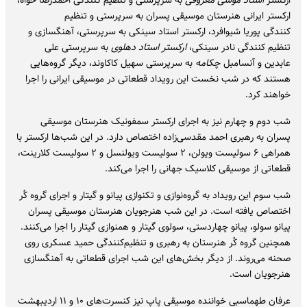
ارکستر
استاد موسی معروفی
به سرپرستی و تنظیم کنندگی احمدرضا خواه،
ارکستر ایرانی هنرستان موسیقی پسران به سرپرستی و تنظیم
کنندگی پوریا شیوافرد، ارکستر استاد سینکی به سرپرستی، آهنگسازی و
تنظیم کنندگی نادر سینکی،
ارکستر استاد دهلوی
به سرپرستی علی
عابدین و آنسامبل
چکامه
به سرپرستی سهیل کاکاوند، دیگر گروه‌هایی
هستند که در شب نخست این رویداد قطعاتی در موسیقی ایرانی را اجرا
خواهند کرد.
شب دوم و چهارم نیز به اجرای ارکستر سمفونیک هنرستان موسیقی
پسران به رهبری احمد مقدسی‌زاده اختصاص دارد. در این شب‌ها ارکستر با
همراهی ۶ سولیست ویولن، ۲ سولیست ویولنسل و ۲ سولیست کلارینت،
قطعاتی از موسیقی کلاسیک جهانی را اجرا می‌کند.
شب سوم این رویداد به گروه‌نوازی و تکنوازی پیانو و گیتار و اجرای گروه کُر
اختصاص یافته است. در این شب هنرجویان هنرستان موسیقی پسران
پیانو سولو، پیانو چهاردستی، سولوی گیتار و همنوازی گیتار را اجرا می‌کنند.
همچنین گروه کُر هنرستان به رهبری و تنظیم‌کنندگی حمید عسکری روی
صحنه می‌روند. از دیگر بخش‌های این شب اجرای قطعاتی به آهنگسازی
هنرجویان است.
عرفان طهماسبی خواننده موسیقی پاپ نیز کنسرت‌های ۱۰ و ۱۱ اردیبهشت