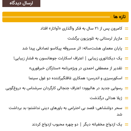
ارسال دیدگاه
تازه ها
=
کامرون پس از ۲۱ سال به فکر واگذاری «آواتار» افتاد
=
مازیار لرستانی به تلویزیون برگشت
=
پایان معمای هشت‌ساله: اثر مسروقه پیکاسو تصادفی پیدا شد
=
یک دیکتاتوری زیبایی | اعتراف اسکارلت جوهانسون به فشارِ زیبایی!
=
تقدیر از مصطفی احمدی در ویژه‌برنامه «ستارگان خبرفوری»
=
اسکورسیزی و اندرسن؛ همکاری غافلگیرکننده دو غول سینما
=
رسوایی جدید در هالیوود؛ اعتراف جنجالی کارگردان سرشناس به دروغ‌گویی
=
ژیلا هدائی درگذشت
=
سحر دولتشاهی: قصد بی احترامی به باورهای دینی نداشتم؛ بد برداشت
شد
=
یک ازدواج مخفیانه دیگر | دو چهره محبوب ازدواج کردند