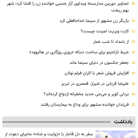
=
تصاویر دوربین مداربسته ویدئوی آزار جنسی خواننده زن را افشا کرد؛ شهر
بهم ریخت
=
بازیگر زن مشهور از سینما خداحافظی کرد
=
کارت ویزیت لمینت چیست؟
=
از بامداد تا شب خمار
=
شرط تارانتینو برای ساخت دنباله «روزی روزگاری در هالیوود»
=
جعفر جکسون در دنیای سینما ماند
=
افزایش فروش شعر با اکران فیلم نولان
=
علیرضا قربانی در شیراز، قمصری در تبریز
=
بردلی کوپر و جی‌جی حدید مخفیانه ازدواج کرده‌اند؟
=
فرزندان خواننده مشهور برای وداع به بیمارستان رفتند
یادداشت
سفر به دل قاجار با «ژولیت و شاه»؛ ماجرای دعوت از