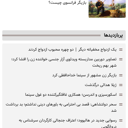
‌بازیگر فرانسوی چیست؟
پربازدیدها
=
یک ازدواج مخفیانه دیگر | دو چهره محبوب ازدواج کردند
=
تصاویر دوربین مداربسته ویدئوی آزار جنسی خواننده زن را افشا کرد؛
شهر بهم ریخت
=
بازیگر زن مشهور از سینما خداحافظی کرد
=
ژیلا هدائی درگذشت
=
اسکورسیزی و اندرسن؛ همکاری غافلگیرکننده دو غول سینما
=
سحر دولتشاهی: قصد بی احترامی به باورهای دینی نداشتم؛ بد برداشت
شد
=
رسوایی جدید در هالیوود؛ اعتراف جنجالی کارگردان سرشناس به
دروغ‌گویی