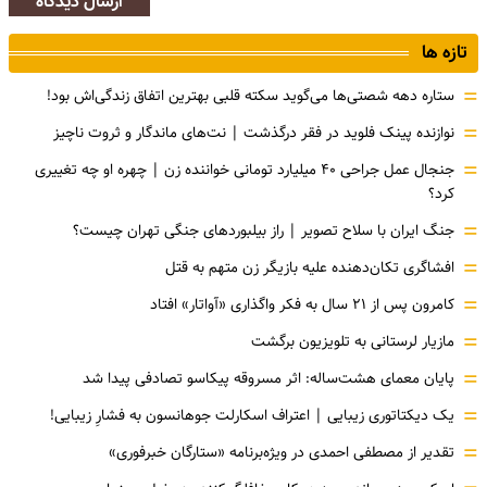
ارسال دیدگاه
تازه ها
=
ستاره دهه شصتی‌ها می‌گوید سکته قلبی بهترین اتفاق زندگی‌اش بود!
=
نوازنده پینک فلوید در فقر درگذشت | نت‌های ماندگار و ثروت ناچیز
=
جنجال عمل جراحی ۴۰ میلیارد تومانی خواننده زن | چهره او چه تغییری
کرد؟
=
جنگ ایران با سلاح تصویر | راز بیلبوردهای جنگی تهران چیست؟
=
افشاگری‌ تکان‌دهنده علیه بازیگر زن متهم به قتل
=
کامرون پس از ۲۱ سال به فکر واگذاری «آواتار» افتاد
=
مازیار لرستانی به تلویزیون برگشت
=
پایان معمای هشت‌ساله: اثر مسروقه پیکاسو تصادفی پیدا شد
=
یک دیکتاتوری زیبایی | اعتراف اسکارلت جوهانسون به فشارِ زیبایی!
=
تقدیر از مصطفی احمدی در ویژه‌برنامه «ستارگان خبرفوری»