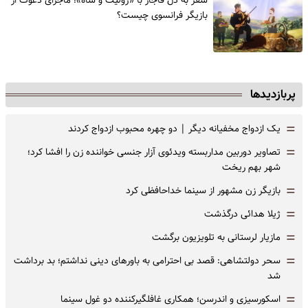
سفر به دل قاجار با «ژولیت و شاه»؛ ماجرای دعوت از
‌بازیگر فرانسوی چیست؟
پربازدیدها
=
یک ازدواج مخفیانه دیگر | دو چهره محبوب ازدواج کردند
=
تصاویر دوربین مداربسته ویدئوی آزار جنسی خواننده زن را افشا کرد؛
شهر بهم ریخت
=
بازیگر زن مشهور از سینما خداحافظی کرد
=
ژیلا هدائی درگذشت
=
مازیار لرستانی به تلویزیون برگشت
=
سحر دولتشاهی: قصد بی احترامی به باورهای دینی نداشتم؛ بد برداشت
شد
=
اسکورسیزی و اندرسن؛ همکاری غافلگیرکننده دو غول سینما