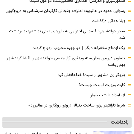
=
اسکورسیزی و اندرسن؛ همکاری غافلگیرکننده دو غول سینما
=
رسوایی جدید در هالیوود؛ اعتراف جنجالی کارگردان سرشناس به دروغ‌گویی
=
ژیلا هدائی درگذشت
=
سحر دولتشاهی: قصد بی احترامی به باورهای دینی نداشتم؛ بد برداشت
شد
=
یک ازدواج مخفیانه دیگر | دو چهره محبوب ازدواج کردند
=
تصاویر دوربین مداربسته ویدئوی آزار جنسی خواننده زن را افشا کرد؛ شهر
بهم ریخت
=
بازیگر زن مشهور از سینما خداحافظی کرد
=
کارت ویزیت لمینت چیست؟
=
از بامداد تا شب خمار
=
شرط تارانتینو برای ساخت دنباله «روزی روزگاری در هالیوود»
یادداشت