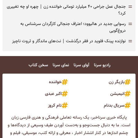
=
جنجال عمل جراحی ۴۰ میلیارد تومانی خواننده زن | چهره او چه تغییری
کرد؟
=
رسوایی جدید در هالیوود؛ اعتراف جنجالی کارگردان سرشناس به
دروغ‌گویی
=
نوازنده پینک فلوید در فقر درگذشت | نت‌های ماندگار و ثروت ناچیز
رادیو سرنا
آوای سرنا
نمای سرنا
سخن کتاب
بازیگر زن
خواننده
انیمیشن
اکبر عبدی
سریال بدنام
تام کروز
پایگاه خبری سرناخبر، یک رسانه تعاملی فرهنگی و هنری فارسی زبان
است. ما به دنبال جست‌و‌جو و به‌دست آوردن طیف وسیعی از دیدگاه‌ها و
چشم انداز‌ها در کنار انتشار اخبار ، معرفی و ارائه کتب، موسیقی، فیلم و