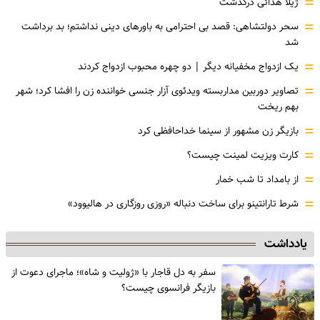
=
ژیلا هدائی درگذشت
=
سحر دولتشاهی: قصد بی احترامی به باورهای دینی نداشتم؛ بد برداشت
شد
=
یک ازدواج مخفیانه دیگر | دو چهره محبوب ازدواج کردند
=
تصاویر دوربین مداربسته ویدئوی آزار جنسی خواننده زن را افشا کرد؛ شهر
بهم ریخت
=
بازیگر زن مشهور از سینما خداحافظی کرد
=
کارت ویزیت لمینت چیست؟
=
از بامداد تا شب خمار
=
شرط تارانتینو برای ساخت دنباله «روزی روزگاری در هالیوود»
یادداشت
سفر به دل قاجار با «ژولیت و شاه»؛ ماجرای دعوت از
‌بازیگر فرانسوی چیست؟