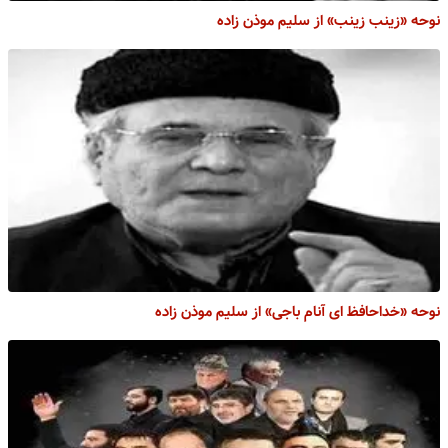
نوحه «زینب زینب» از سلیم موذن زاده
نوحه «خداحافظ ای آنام باجی» از سلیم موذن زاده