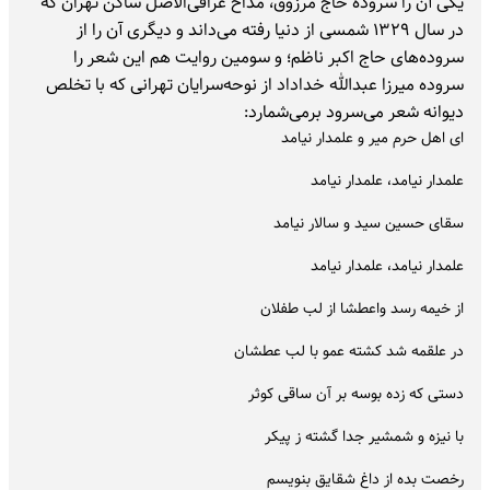
یکی آن را سروده حاج مرزوق، مداح عراقی‌الاصل ساکن تهران که
در سال ۱۳۲۹ شمسی از دنیا رفته می‌داند و دیگری آن را از
سروده‌های حاج اکبر ناظم؛ و سومین روایت هم این شعر را
سروده میرزا عبدالله خداداد از نوحه‌سرایان تهرانی که با تخلص
دیوانه شعر می‌سرود برمی‌شمارد:
ای اهل حرم میر و علمدار نیامد
علمدار نیامد، علمدار نیامد
سقای حسین سید و سالار نیامد
علمدار نیامد، علمدار نیامد
از خیمه رسد واعطشا از لب طفلان
در علقمه شد کشته عمو با لب عطشان
دستی که زده بوسه بر آن ساقی کوثر
با نیزه و شمشیر جدا گشته ز پیکر
رخصت بده از داغ شقایق بنویسم