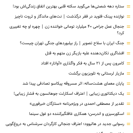
=
ستاره دهه شصتی‌ها می‌گوید سکته قلبی بهترین اتفاق زندگی‌اش بود!
=
نوازنده پینک فلوید در فقر درگذشت | نت‌های ماندگار و ثروت ناچیز
=
جنجال عمل جراحی ۴۰ میلیارد تومانی خواننده زن | چهره او چه تغییری
کرد؟
=
جنگ ایران با سلاح تصویر | راز بیلبوردهای جنگی تهران چیست؟
=
افشاگری‌ تکان‌دهنده علیه بازیگر زن متهم به قتل
=
کامرون پس از ۲۱ سال به فکر واگذاری «آواتار» افتاد
=
مازیار لرستانی به تلویزیون برگشت
=
پایان معمای هشت‌ساله: اثر مسروقه پیکاسو تصادفی پیدا شد
=
یک دیکتاتوری زیبایی | اعتراف اسکارلت جوهانسون به فشارِ زیبایی!
=
تقدیر از مصطفی احمدی در ویژه‌برنامه «ستارگان خبرفوری»
=
اسکورسیزی و اندرسن؛ همکاری غافلگیرکننده دو غول سینما
=
رسوایی جدید در هالیوود؛ اعتراف جنجالی کارگردان سرشناس به دروغ‌گویی