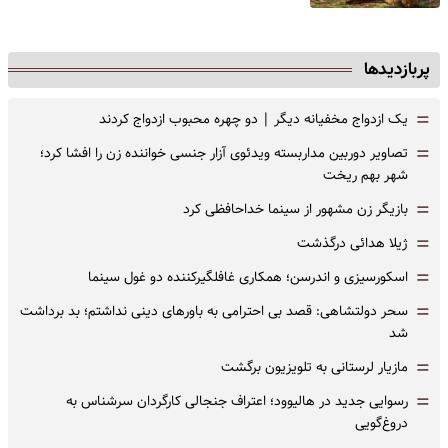
پربازدیدها
=
یک ازدواج مخفیانه دیگر | دو چهره محبوب ازدواج کردند
=
تصاویر دوربین مداربسته ویدئوی آزار جنسی خواننده زن را افشا کرد؛
شهر بهم ریخت
=
بازیگر زن مشهور از سینما خداحافظی کرد
=
ژیلا هدائی درگذشت
=
اسکورسیزی و اندرسن؛ همکاری غافلگیرکننده دو غول سینما
=
سحر دولتشاهی: قصد بی احترامی به باورهای دینی نداشتم؛ بد برداشت
شد
=
مازیار لرستانی به تلویزیون برگشت
=
رسوایی جدید در هالیوود؛ اعتراف جنجالی کارگردان سرشناس به
دروغ‌گویی