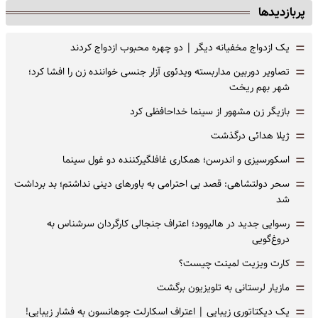
پربازدیدها
=
یک ازدواج مخفیانه دیگر | دو چهره محبوب ازدواج کردند
=
تصاویر دوربین مداربسته ویدئوی آزار جنسی خواننده زن را افشا کرد؛
شهر بهم ریخت
=
بازیگر زن مشهور از سینما خداحافظی کرد
=
ژیلا هدائی درگذشت
=
اسکورسیزی و اندرسن؛ همکاری غافلگیرکننده دو غول سینما
=
سحر دولتشاهی: قصد بی احترامی به باورهای دینی نداشتم؛ بد برداشت
شد
=
رسوایی جدید در هالیوود؛ اعتراف جنجالی کارگردان سرشناس به
دروغ‌گویی
=
کارت ویزیت لمینت چیست؟
=
مازیار لرستانی به تلویزیون برگشت
=
یک دیکتاتوری زیبایی | اعتراف اسکارلت جوهانسون به فشارِ زیبایی!