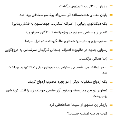
=
مازیار لرستانی به تلویزیون برگشت
=
پایان معمای هشت‌ساله: اثر مسروقه پیکاسو تصادفی پیدا شد
=
یک دیکتاتوری زیبایی | اعتراف اسکارلت جوهانسون به فشارِ زیبایی!
=
تقدیر از مصطفی احمدی در ویژه‌برنامه «ستارگان خبرفوری»
=
اسکورسیزی و اندرسن؛ همکاری غافلگیرکننده دو غول سینما
=
رسوایی جدید در هالیوود؛ اعتراف جنجالی کارگردان سرشناس به دروغ‌گویی
=
ژیلا هدائی درگذشت
=
سحر دولتشاهی: قصد بی احترامی به باورهای دینی نداشتم؛ بد برداشت
شد
=
یک ازدواج مخفیانه دیگر | دو چهره محبوب ازدواج کردند
=
تصاویر دوربین مداربسته ویدئوی آزار جنسی خواننده زن را افشا کرد؛ شهر
بهم ریخت
=
بازیگر زن مشهور از سینما خداحافظی کرد
=
کارت ویزیت لمینت چیست؟