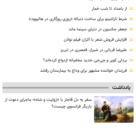
=
از بامداد تا شب خمار
=
شرط تارانتینو برای ساخت دنباله «روزی روزگاری در هالیوود»
=
جعفر جکسون در دنیای سینما ماند
=
افزایش فروش شعر با اکران فیلم نولان
=
علیرضا قربانی در شیراز، قمصری در تبریز
=
بردلی کوپر و جی‌جی حدید مخفیانه ازدواج کرده‌اند؟
=
فرزندان خواننده مشهور برای وداع به بیمارستان رفتند
یادداشت
سفر به دل قاجار با «ژولیت و شاه»؛ ماجرای دعوت از
‌بازیگر فرانسوی چیست؟