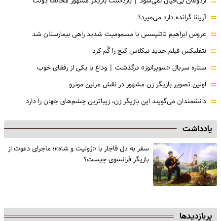
=
اردوغان بی‌خیال نمی‌شود | بازداشت بازیگر مشهور مخالف دولت
=
آریانا گرانده دارد می‌میرد؟
=
عروس ابراهیم تاتلیسس با مسمومیت شدید راهی بیمارستان شد
=
نتفلیکس فیلم جدید نیکلاس کیج را گُم کرد
=
ستاره سریال «سوپرانوز» درگذشت | وداع با یکی از رفقای خوب
=
اولین تصویر بازیگر زن مشهور در نقش مرلین مونرو
=
دانشمندان می‌گویند این بازیگر زن، زیباترین چشم‌های جهان را دارد
یادداشت
سفر به دل قاجار با «ژولیت و شاه»؛ ماجرای دعوت از
‌بازیگر فرانسوی چیست؟
پربازدیدها