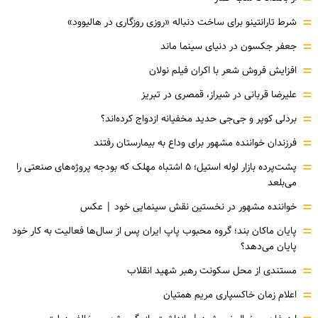
=
شرط تارانتینو برای ساخت دنباله «روزی روزگاری در هالیوود»
=
جعفر جکسون در دنیای سینما ماند
=
افزایش فروش شعر با اکران فیلم نولان
=
علیرضا قربانی در شیراز، قمصری در تبریز
=
بردلی کوپر و جی‌جی حدید مخفیانه ازدواج کرده‌اند؟
=
فرزندان خواننده مشهور برای وداع به بیمارستان رفتند
=
پشت‌پرده بازار لوله استیل؛ ۵ اشتباه مهلک که بودجه پروژه‌های صنعتی را
می‌بلعد
=
خواننده مشهور در نخستین نقش سینمایی خود |‌ عکس
=
پایان ماکان بند؛ گروه محبوب پاپ ایران پس از سال‌ها فعالیت به کار خود
پایان می‌دهد؟
=
مستندی از محل سکونت رهبر شهید انقلاب
=
اعلام زمان خاکسپاری مریم همتیان