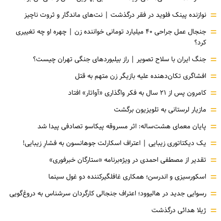
=
نوازنده پینک فلوید در فقر درگذشت | نت‌های ماندگار و ثروت ناچیز
=
جنجال عمل جراحی ۴۰ میلیارد تومانی خواننده زن | چهره او چه تغییری
کرد؟
=
جنگ ایران با سلاح تصویر | راز بیلبوردهای جنگی تهران چیست؟
=
افشاگری‌ تکان‌دهنده علیه بازیگر زن متهم به قتل
=
کامرون پس از ۲۱ سال به فکر واگذاری «آواتار» افتاد
=
مازیار لرستانی به تلویزیون برگشت
=
پایان معمای هشت‌ساله: اثر مسروقه پیکاسو تصادفی پیدا شد
=
یک دیکتاتوری زیبایی | اعتراف اسکارلت جوهانسون به فشارِ زیبایی!
=
تقدیر از مصطفی احمدی در ویژه‌برنامه «ستارگان خبرفوری»
=
اسکورسیزی و اندرسن؛ همکاری غافلگیرکننده دو غول سینما
=
رسوایی جدید در هالیوود؛ اعتراف جنجالی کارگردان سرشناس به دروغ‌گویی
=
ژیلا هدائی درگذشت