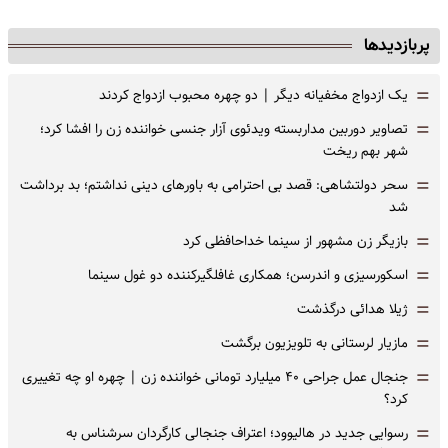
پربازدیدها
=
یک ازدواج مخفیانه دیگر | دو چهره محبوب ازدواج کردند
=
تصاویر دوربین مداربسته ویدئوی آزار جنسی خواننده زن را افشا کرد؛
شهر بهم ریخت
=
سحر دولتشاهی: قصد بی احترامی به باورهای دینی نداشتم؛ بد برداشت
شد
=
بازیگر زن مشهور از سینما خداحافظی کرد
=
اسکورسیزی و اندرسن؛ همکاری غافلگیرکننده دو غول سینما
=
ژیلا هدائی درگذشت
=
مازیار لرستانی به تلویزیون برگشت
=
جنجال عمل جراحی ۴۰ میلیارد تومانی خواننده زن | چهره او چه تغییری
کرد؟
=
رسوایی جدید در هالیوود؛ اعتراف جنجالی کارگردان سرشناس به