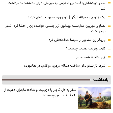
=
سحر دولتشاهی: قصد بی احترامی به باورهای دینی نداشتم؛ بد برداشت
شد
=
یک ازدواج مخفیانه دیگر | دو چهره محبوب ازدواج کردند
=
تصاویر دوربین مداربسته ویدئوی آزار جنسی خواننده زن را افشا کرد؛ شهر
بهم ریخت
=
بازیگر زن مشهور از سینما خداحافظی کرد
=
کارت ویزیت لمینت چیست؟
=
از بامداد تا شب خمار
=
شرط تارانتینو برای ساخت دنباله «روزی روزگاری در هالیوود»
یادداشت
سفر به دل قاجار با «ژولیت و شاه»؛ ماجرای دعوت از
‌بازیگر فرانسوی چیست؟