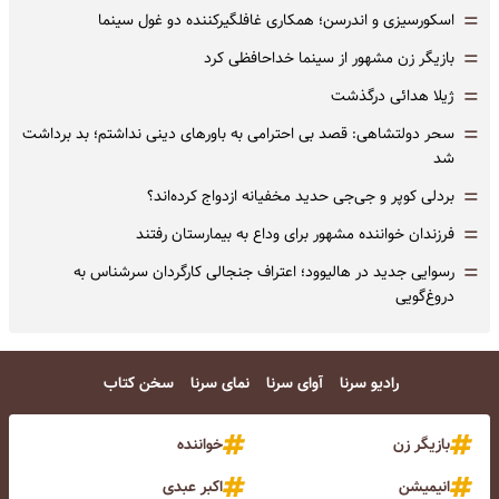
=
اسکورسیزی و اندرسن؛ همکاری غافلگیرکننده دو غول سینما
=
بازیگر زن مشهور از سینما خداحافظی کرد
=
ژیلا هدائی درگذشت
=
سحر دولتشاهی: قصد بی احترامی به باورهای دینی نداشتم؛ بد برداشت
شد
=
بردلی کوپر و جی‌جی حدید مخفیانه ازدواج کرده‌اند؟
=
فرزندان خواننده مشهور برای وداع به بیمارستان رفتند
=
رسوایی جدید در هالیوود؛ اعتراف جنجالی کارگردان سرشناس به
دروغ‌گویی
رادیو سرنا
آوای سرنا
نمای سرنا
سخن کتاب
بازیگر زن
خواننده
انیمیشن
اکبر عبدی