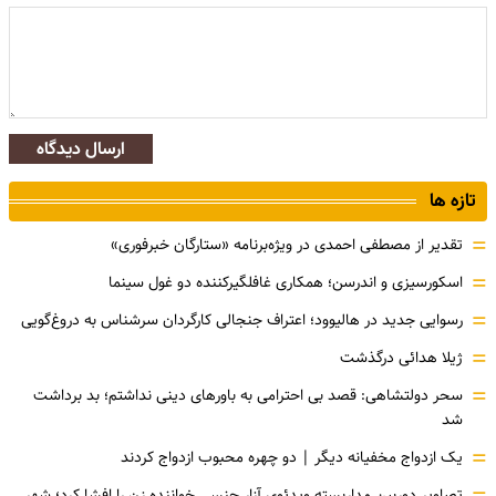
ارسال دیدگاه
تازه ها
=
تقدیر از مصطفی احمدی در ویژه‌برنامه «ستارگان خبرفوری»
=
اسکورسیزی و اندرسن؛ همکاری غافلگیرکننده دو غول سینما
=
رسوایی جدید در هالیوود؛ اعتراف جنجالی کارگردان سرشناس به دروغ‌گویی
=
ژیلا هدائی درگذشت
=
سحر دولتشاهی: قصد بی احترامی به باورهای دینی نداشتم؛ بد برداشت
شد
=
یک ازدواج مخفیانه دیگر | دو چهره محبوب ازدواج کردند
تصاویر دوربین مداربسته ویدئوی آزار جنسی خواننده زن را افشا کرد؛ شهر