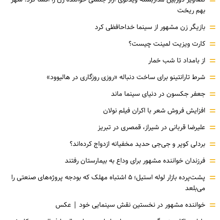
=
بهم ریخت
=
بازیگر زن مشهور از سینما خداحافظی کرد
=
کارت ویزیت لمینت چیست؟
=
از بامداد تا شب خمار
=
شرط تارانتینو برای ساخت دنباله «روزی روزگاری در هالیوود»
=
جعفر جکسون در دنیای سینما ماند
=
افزایش فروش شعر با اکران فیلم نولان
=
علیرضا قربانی در شیراز، قمصری در تبریز
=
بردلی کوپر و جی‌جی حدید مخفیانه ازدواج کرده‌اند؟
=
فرزندان خواننده مشهور برای وداع به بیمارستان رفتند
=
پشت‌پرده بازار لوله استیل؛ ۵ اشتباه مهلک که بودجه پروژه‌های صنعتی را
می‌بلعد
=
خواننده مشهور در نخستین نقش سینمایی خود |‌ عکس