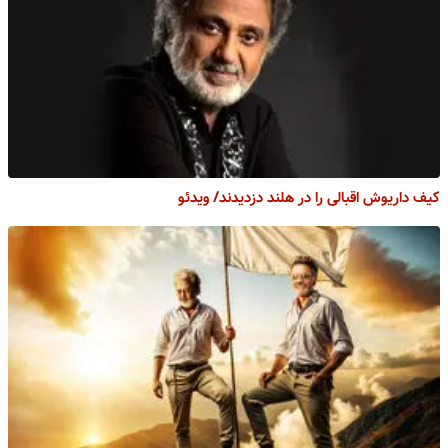
کیف داریوش اقبالی را در هلند دزدیدند/ ویدئو