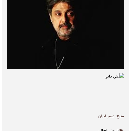
منبع:
عصر ایران
داریوش اقبالی