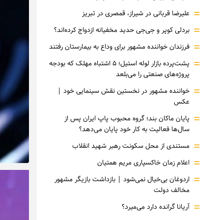
=
علیرضا قربانی در شیراز، قمصری در تبریز
=
بردلی کوپر و جی‌جی حدید مخفیانه ازدواج کرده‌اند؟
=
فرزندان خواننده مشهور برای وداع به بیمارستان رفتند
=
پشت‌پرده بازار لوله استیل؛ ۵ اشتباه مهلک که بودجه
پروژه‌های صنعتی را می‌بلعد
=
خواننده مشهور در نخستین نقش سینمایی خود |‌
عکس
=
پایان ماکان بند؛ گروه محبوب پاپ ایران پس از
سال‌ها فعالیت به کار خود پایان می‌دهد؟
=
مستندی از محل سکونت رهبر شهید انقلاب
=
اعلام زمان خاکسپاری مریم همتیان
=
اردوغان بی‌خیال نمی‌شود | بازداشت بازیگر مشهور
مخالف دولت
=
آریانا گرانده دارد می‌میرد؟