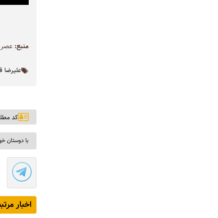
منبع:
عصر ت
علیرضا قر
کد مطلب: ۵
با دوستان خو
اخبار مرتب