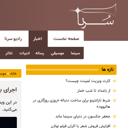
صفحه نخست
اخبار
رادیو سرنا
سینما
موسیقی
رسانه
ادبیات
تئاتر
تازه ها
خانه
موس
=
کارت ویزیت لمینت چیست؟
اجرای ب
=
از بامداد تا شب خمار
=
شرط تارانتینو برای ساخت دنباله «روزی روزگاری در
در این وی
هالیوود»
می‌کنید.
=
جعفر جکسون در دنیای سینما ماند
=
افزایش فروش شعر با اکران فیلم نولان