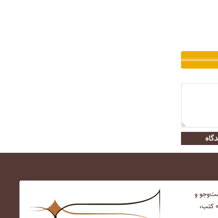
گاه
‌و‌جو و
ه کتب،