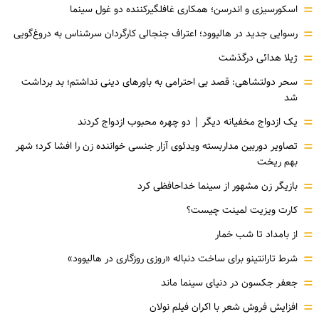
=
اسکورسیزی و اندرسن؛ همکاری غافلگیرکننده دو غول سینما
=
رسوایی جدید در هالیوود؛ اعتراف جنجالی کارگردان سرشناس به دروغ‌گویی
=
ژیلا هدائی درگذشت
=
سحر دولتشاهی: قصد بی احترامی به باورهای دینی نداشتم؛ بد برداشت
شد
=
یک ازدواج مخفیانه دیگر | دو چهره محبوب ازدواج کردند
=
تصاویر دوربین مداربسته ویدئوی آزار جنسی خواننده زن را افشا کرد؛ شهر
بهم ریخت
=
بازیگر زن مشهور از سینما خداحافظی کرد
=
کارت ویزیت لمینت چیست؟
=
از بامداد تا شب خمار
=
شرط تارانتینو برای ساخت دنباله «روزی روزگاری در هالیوود»
=
جعفر جکسون در دنیای سینما ماند
=
افزایش فروش شعر با اکران فیلم نولان