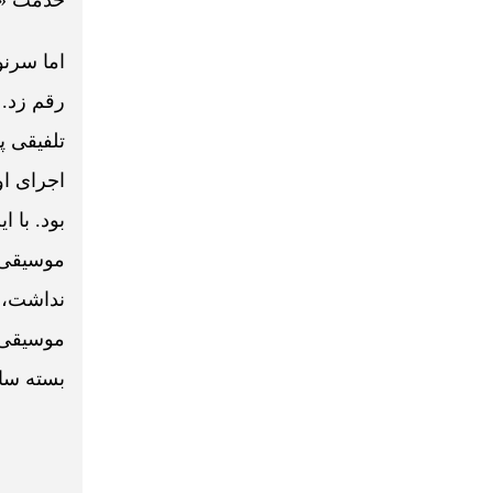
خدمت «ار
اما سرنو
رقم زد. 
تلفیقی پ
اجرای او
بود. با 
موسیقی س
نداشت، ب
موسیقی، 
بسته‌ سا