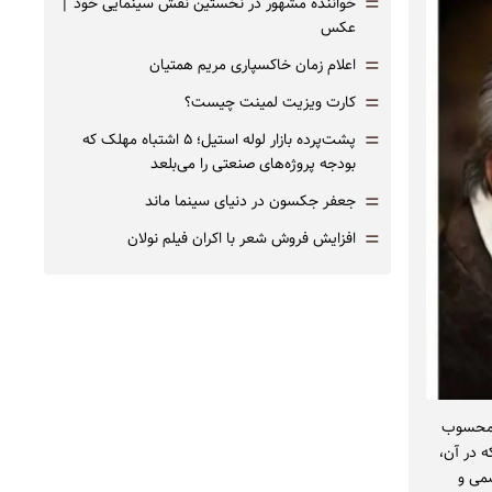
=
خواننده مشهور در نخستین نقش سینمایی خود |‌
عکس
=
اعلام زمان خاکسپاری مریم همتیان
=
کارت ویزیت لمینت چیست؟
=
پشت‌پرده بازار لوله استیل؛ ۵ اشتباه مهلک که
بودجه پروژه‌های صنعتی را می‌بلعد
=
جعفر جکسون در دنیای سینما ماند
=
افزایش فروش شعر با اکران فیلم نولان
ب محسوب
 در آن،
سمی و