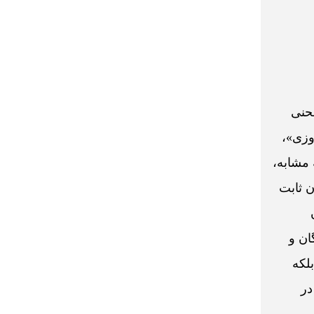
قدرت و لحنی
وزی»،
 مشابه،
ن ثابت
ان و
لکه
در