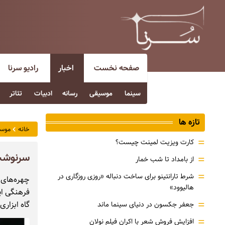
صفحه نخست
اخبار
رادیو سرنا
سینما
موسیقی
رسانه
ادبیات
تئاتر
تازه ها
خانه
موس
=
کارت ویزیت لمینت چیست؟
سرنوشت 
=
از بامداد تا شب خمار
=
شرط تارانتینو برای ساخت دنباله «روزی روزگاری در
چهره‌های 
هالیوود»
فرهنگی ای
=
گاه ابزاری
جعفر جکسون در دنیای سینما ماند
=
افزایش فروش شعر با اکران فیلم نولان