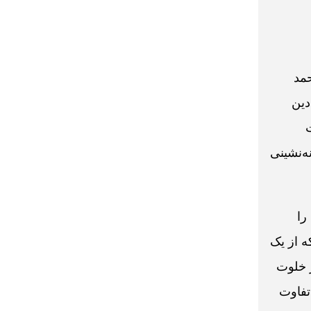
مد
دین
ه‌نشینی
را
ه از یک
ر خلوت
تفاوت