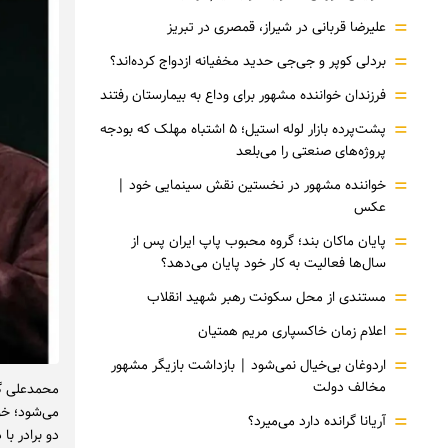
=
علیرضا قربانی در شیراز، قمصری در تبریز
=
بردلی کوپر و جی‌جی حدید مخفیانه ازدواج کرده‌اند؟
=
فرزندان خواننده مشهور برای وداع به بیمارستان رفتند
=
پشت‌پرده بازار لوله استیل؛ ۵ اشتباه مهلک که بودجه
پروژه‌های صنعتی را می‌بلعد
=
خواننده مشهور در نخستین نقش سینمایی خود |‌
عکس
=
پایان ماکان بند؛ گروه محبوب پاپ ایران پس از
سال‌ها فعالیت به کار خود پایان می‌دهد؟
=
مستندی از محل سکونت رهبر شهید انقلاب
=
اعلام زمان خاکسپاری مریم همتیان
=
اردوغان بی‌خیال نمی‌شود | بازداشت بازیگر مشهور
مخالف دولت
محمدعلی گل
می‌شود؛ خو
=
آریانا گرانده دارد می‌میرد؟
دو برادر ب