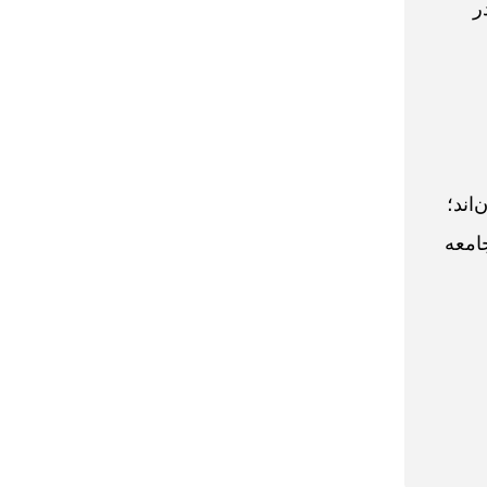
ر
اند؛
امعه