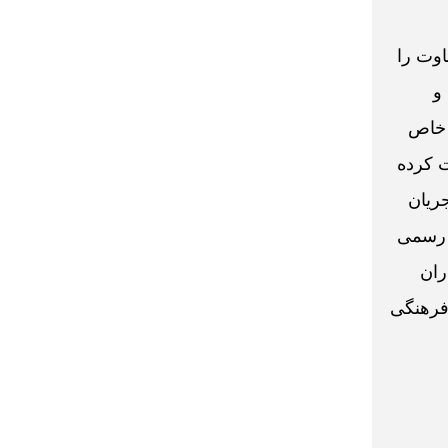
اوت را
و
 خاص
ت کرده
جریان
ت رسمی
ران
فرهنگی