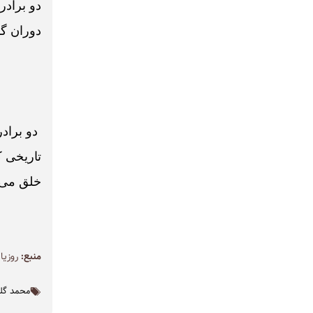
دو برادر،
دوران گ
دو برادر
تاریخی ک
خلق می‌
منبع:
روزیات
محمد گلر