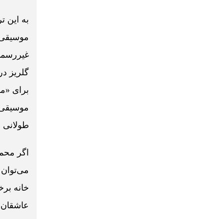
به این ت
موسیقی 
غیررسمی،
گلریز در
برای «مو
موسیقی ا
طولانی 
اگر محمد
می‌توان 
خانه برخ
عاشقان م