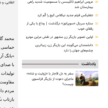
=
عروس ابراهیم تاتلیسس با مسمومیت شدید راهی
انقلابی، و
بیمارستان شد
=
نتفلیکس فیلم جدید نیکلاس کیج را گُم کرد
=
ستاره سریال «سوپرانوز» درگذشت | وداع با یکی از
رفقای خوب
=
اولین تصویر بازیگر زن مشهور در نقش مرلین مونرو
=
دانشمندان می‌گویند این بازیگر زن، زیباترین
حماسی د
چشم‌های جهان را دارد
«بانگ آز
یادداشت
با صدای 
سفر به دل قاجار با «ژولیت و شاه»؛
تولیدات
ماجرای دعوت از ‌بازیگر فرانسوی
مقاومت، 
چیست؟
مردم داش
بازتاب ن