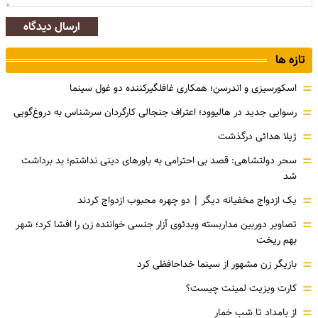
ارسال دیدگاه
تازه ها
=
اسکورسیزی و اندرسن؛ همکاری غافلگیرکننده دو غول سینما
=
رسوایی جدید در هالیوود؛ اعتراف جنجالی کارگردان سرشناس به دروغ‌گویی
=
ژیلا هدائی درگذشت
=
سحر دولتشاهی: قصد بی احترامی به باورهای دینی نداشتم؛ بد برداشت
شد
=
یک ازدواج مخفیانه دیگر | دو چهره محبوب ازدواج کردند
=
تصاویر دوربین مداربسته ویدئوی آزار جنسی خواننده زن را افشا کرد؛ شهر
بهم ریخت
=
بازیگر زن مشهور از سینما خداحافظی کرد
=
کارت ویزیت لمینت چیست؟
=
از بامداد تا شب خمار