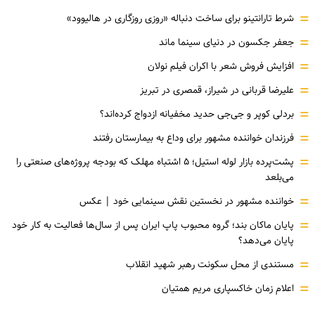
=
شرط تارانتینو برای ساخت دنباله «روزی روزگاری در هالیوود»
=
جعفر جکسون در دنیای سینما ماند
=
افزایش فروش شعر با اکران فیلم نولان
=
علیرضا قربانی در شیراز، قمصری در تبریز
=
بردلی کوپر و جی‌جی حدید مخفیانه ازدواج کرده‌اند؟
=
فرزندان خواننده مشهور برای وداع به بیمارستان رفتند
=
پشت‌پرده بازار لوله استیل؛ ۵ اشتباه مهلک که بودجه پروژه‌های صنعتی را
می‌بلعد
=
خواننده مشهور در نخستین نقش سینمایی خود |‌ عکس
=
پایان ماکان بند؛ گروه محبوب پاپ ایران پس از سال‌ها فعالیت به کار خود
پایان می‌دهد؟
=
مستندی از محل سکونت رهبر شهید انقلاب
=
اعلام زمان خاکسپاری مریم همتیان