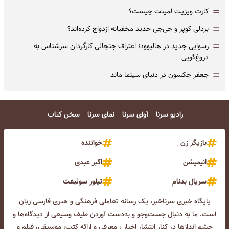
=
کارت ویزیت لمینت چیست؟
=
بردلی کوپر و جی‌جی حدید مخفیانه ازدواج کرده‌اند؟
=
رسوایی جدید در هالیوود؛ اعتراف جنجالی کارگردان سرشناس به
دروغ‌گویی
=
جعفر جکسون در دنیای سینما ماند
رادیو سرنا
آوای سرنا
نمای سرنا
سخن کتاب
بازیگر زن
خواننده
انیمیشن
اکبر عبدی
سریال بدنام
تیلور سوئیفت
پایگاه خبری سرناخبر، یک رسانه تعاملی فرهنگی و هنری فارسی زبان
است. ما به دنبال جست‌و‌جو و به‌دست آوردن طیف وسیعی از دیدگاه‌ها و
چشم انداز‌ها در کنار انتشار اخبار ، معرفی و ارائه کتب، موسیقی، فیلم و