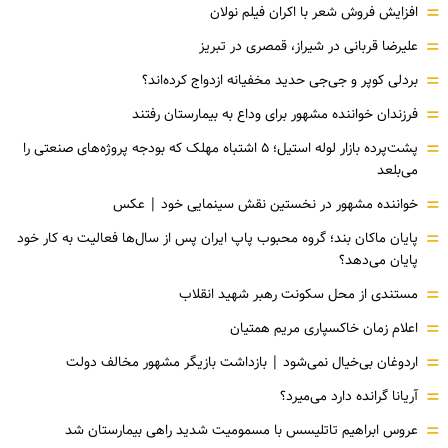
=
افزایش فروش شعر با اکران فیلم نولان
=
علیرضا قربانی در شیراز، قمصری در تبریز
=
بردلی کوپر و جی‌جی حدید مخفیانه ازدواج کرده‌اند؟
=
فرزندان خواننده مشهور برای وداع به بیمارستان رفتند
=
پشت‌پرده بازار لوله استیل؛ ۵ اشتباه مهلک که بودجه پروژه‌های صنعتی را
می‌بلعد
=
خواننده مشهور در نخستین نقش سینمایی خود |‌ عکس
=
پایان ماکان بند؛ گروه محبوب پاپ ایران پس از سال‌ها فعالیت به کار خود
پایان می‌دهد؟
=
مستندی از محل سکونت رهبر شهید انقلاب
=
اعلام زمان خاکسپاری مریم همتیان
=
اردوغان بی‌خیال نمی‌شود | بازداشت بازیگر مشهور مخالف دولت
=
آریانا گرانده دارد می‌میرد؟
=
عروس ابراهیم تاتلیسس با مسمومیت شدید راهی بیمارستان شد