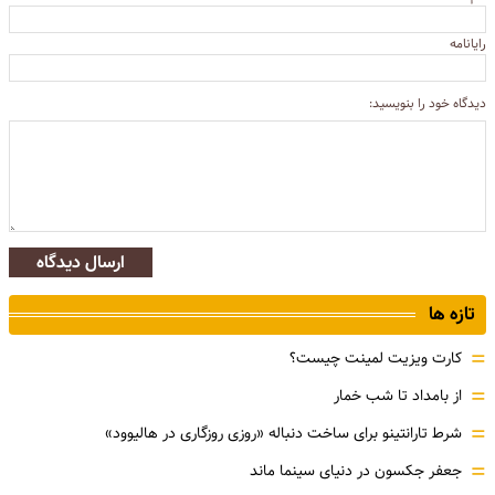
رایانامه
دیدگاه خود را بنویسید:
ارسال دیدگاه
تازه ها
=
کارت ویزیت لمینت چیست؟
=
از بامداد تا شب خمار
=
شرط تارانتینو برای ساخت دنباله «روزی روزگاری در هالیوود»
=
جعفر جکسون در دنیای سینما ماند