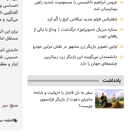
=
عروس ابراهیم تاتلیسس با مسمومیت شدید راهی
احساسی و رو
بیمارستان شد
گفتگویی نا
=
نتفلیکس فیلم جدید نیکلاس کیج را گُم کرد
می‌گیرد و م
=
ستاره سریال «سوپرانوز» درگذشت | وداع با یکی از
رفقای خوب
مستقل اما ه
=
اولین تصویر بازیگر زن مشهور در نقش مرلین مونرو
«انشای آخر
=
دانشمندان می‌گویند این بازیگر زن، زیباترین
حسینی، تلا
چشم‌های جهان را دارد
ایثار و مظ
یادداشت
سفر به دل قاجار با «ژولیت و شاه»؛
ماجرای دعوت از ‌بازیگر فرانسوی
منبع:
مهر
چیست؟
قطعه مو