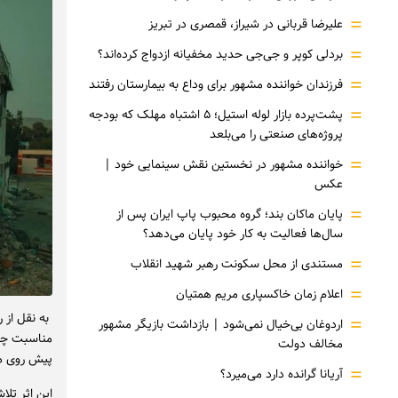
=
علیرضا قربانی در شیراز، قمصری در تبریز
=
بردلی کوپر و جی‌جی حدید مخفیانه ازدواج کرده‌اند؟
=
فرزندان خواننده مشهور برای وداع به بیمارستان رفتند
=
پشت‌پرده بازار لوله استیل؛ ۵ اشتباه مهلک که بودجه
پروژه‌های صنعتی را می‌بلعد
=
خواننده مشهور در نخستین نقش سینمایی خود |‌
عکس
=
پایان ماکان بند؛ گروه محبوب پاپ ایران پس از
سال‌ها فعالیت به کار خود پایان می‌دهد؟
=
مستندی از محل سکونت رهبر شهید انقلاب
=
اعلام زمان خاکسپاری مریم همتیان
=
اردوغان بی‌خیال نمی‌شود | بازداشت بازیگر مشهور
مناسبت چهل
مخالف دولت
پیش روی مخ
=
آریانا گرانده دارد می‌میرد؟
این اثر تل