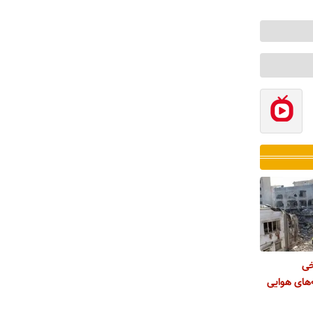
خی
های هوایی