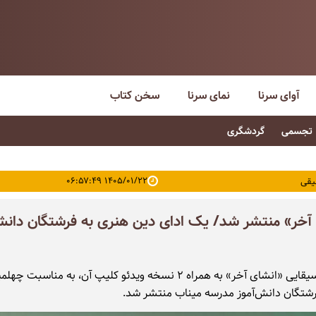
آوای سرنا
نمای سرنا
سخن کتاب
تجسمی
گردشگری
۱۴۰۵/۰۱/۲۲ ۰۶:۵۷:۴۹
یقی
آخر» منتشر شد/ یک ادای دین هنری به فرشتگان دانش‌
قطعه موسیقایی «انشای آخر» به همراه ۲ نسخه ویدئو کلیپ آن، به مناسبت 
شتگان دانش‌آموز مدرسه میناب منتشر شد.