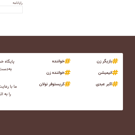
رایانامه
بازیگر زن
خواننده
پایگاه خ
به‌دست 
انیمیشن
خواننده زن
اکبر عبدی
کریستوفر نولان
ما با رعای
را به ا