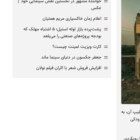
=
خواننده مشهور در نخستین نقش سینمایی خود |‌
عکس
=
اعلام زمان خاکسپاری مریم همتیان
=
پشت‌پرده بازار لوله استیل؛ ۵ اشتباه مهلک که
بودجه پروژه‌های صنعتی را می‌بلعد
=
کارت ویزیت لمینت چیست؟
=
جعفر جکسون در دنیای سینما ماند
=
افزایش فروش شعر با اکران فیلم نولان
 آخر» به همراه ۲ نسخه ویدئو کلیپ آن، به
ودکی
 رویکردی