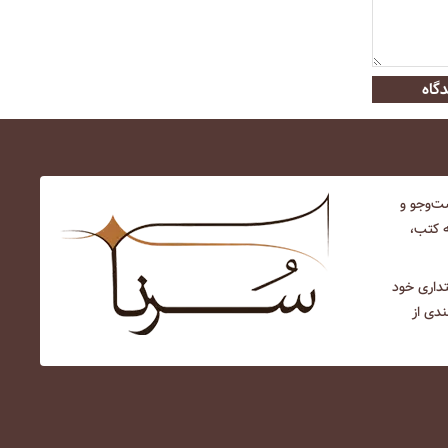
گاه
‌و‌جو و
ه کتب،
نتداری خود
ندی از