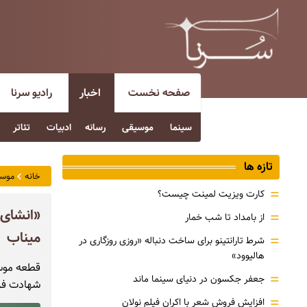
صفحه نخست
اخبار
رادیو سرنا
سینما
موسیقی
رسانه
ادبیات
تئاتر
تازه ها
خانه
موس
=
کارت ویزیت لمینت چیست؟
«انشای 
=
از بامداد تا شب خمار
میناب
=
شرط تارانتینو برای ساخت دنباله «روزی روزگاری در
هالیوود»
=
جعفر جکسون در دنیای سینما ماند
شهادت فر
=
افزایش فروش شعر با اکران فیلم نولان