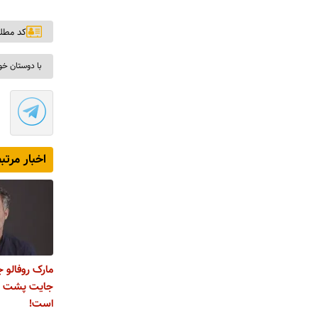
کد مطلب: ۸
با دوستان خو
اخبار مرتب
مارک روفالو ج
جایت پشت می
است!