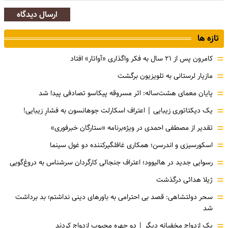
ارسال دیدگاه
تازه ها
=
کامرون پس از ۲۱ سال به فکر واگذاری «آواتار» افتاد
=
مازیار لرستانی به تلویزیون برگشت
=
پایان معمای هشت‌ساله: اثر مسروقه پیکاسو تصادفی پیدا شد
=
یک دیکتاتوری زیبایی | اعتراف اسکارلت جوهانسون به فشارِ زیبایی!
=
تقدیر از مصطفی احمدی در ویژه‌برنامه «ستارگان خبرفوری»
=
اسکورسیزی و اندرسن؛ همکاری غافلگیرکننده دو غول سینما
=
رسوایی جدید در هالیوود؛ اعتراف جنجالی کارگردان سرشناس به دروغ‌گویی
=
ژیلا هدائی درگذشت
=
سحر دولتشاهی: قصد بی احترامی به باورهای دینی نداشتم؛ بد برداشت
شد
=
یک ازدواج مخفیانه دیگر | دو چهره محبوب ازدواج کردند