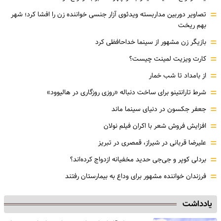
=
تصاویر دوربین مداربسته ویدئوی آزار جنسی خواننده زن را افشا کرد؛ شهر
بهم ریخت
=
بازیگر زن مشهور از سینما خداحافظی کرد
=
کارت ویزیت لمینت چیست؟
=
از بامداد تا شب خمار
=
شرط تارانتینو برای ساخت دنباله «روزی روزگاری در هالیوود»
=
جعفر جکسون در دنیای سینما ماند
=
افزایش فروش شعر با اکران فیلم نولان
=
علیرضا قربانی در شیراز، قمصری در تبریز
=
بردلی کوپر و جی‌جی حدید مخفیانه ازدواج کرده‌اند؟
=
فرزندان خواننده مشهور برای وداع به بیمارستان رفتند
یادداشت