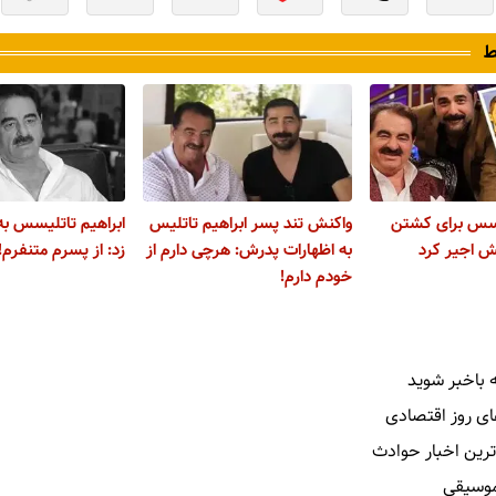
ط
یسس برای کشتن
واکنش تند پسر ابراهیم تاتلیس
ابراهیم تاتلیسس ب
 اجیر کرد
به اظهارات پدرش: هرچی دارم از
زد: از پسرم متنفرم!
خودم دارم!
 باخبر شوید
ای روز اقتصادی
ترین اخبار حوادث
 موسیقی