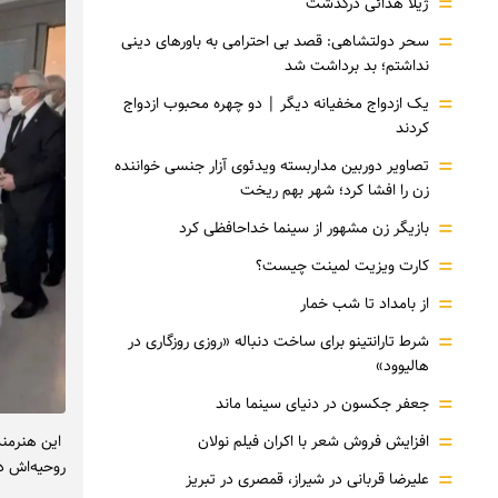
=
ژیلا هدائی درگذشت
=
سحر دولتشاهی: قصد بی احترامی به باورهای دینی
نداشتم؛ بد برداشت شد
=
یک ازدواج مخفیانه دیگر | دو چهره محبوب ازدواج
کردند
=
تصاویر دوربین مداربسته ویدئوی آزار جنسی خواننده
زن را افشا کرد؛ شهر بهم ریخت
=
بازیگر زن مشهور از سینما خداحافظی کرد
=
کارت ویزیت لمینت چیست؟
=
از بامداد تا شب خمار
=
شرط تارانتینو برای ساخت دنباله «روزی روزگاری در
هالیوود»
=
جعفر جکسون در دنیای سینما ماند
=
افزایش فروش شعر با اکران فیلم نولان
این هنرمند
روحیه‌اش د
=
علیرضا قربانی در شیراز، قمصری در تبریز