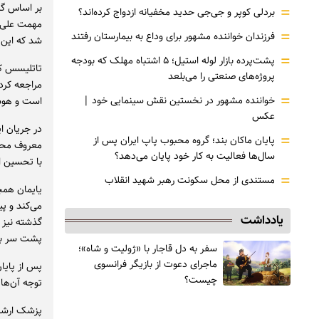
بر اساس گز
=
بردلی کوپر و جی‌جی حدید مخفیانه ازدواج کرده‌اند؟
مهمت علی ک
=
فرزندان خواننده مشهور برای وداع به بیمارستان رفتند
شد که این 
=
پشت‌پرده بازار لوله استیل؛ ۵ اشتباه مهلک که بودجه
پروژه‌های صنعتی را می‌بلعد
مراجعه کرد
=
خواننده مشهور در نخستین نقش سینمایی خود |‌
است و هوشی
عکس
در جریان ا
=
پایان ماکان بند؛ گروه محبوب پاپ ایران پس از
معروف محلی
سال‌ها فعالیت به کار خود پایان می‌دهد؟
با تحسین از
=
مستندی از محل سکونت رهبر شهید انقلاب
یایمان همچ
می‌کند و پی
یادداشت
گذشته نیز م
پشت سر بگ
سفر به دل قاجار با «ژولیت و شاه»؛
ماجرای دعوت از ‌بازیگر فرانسوی
پس از پایا
چیست؟
توجه آن‌ها 
پزشک ارشد 