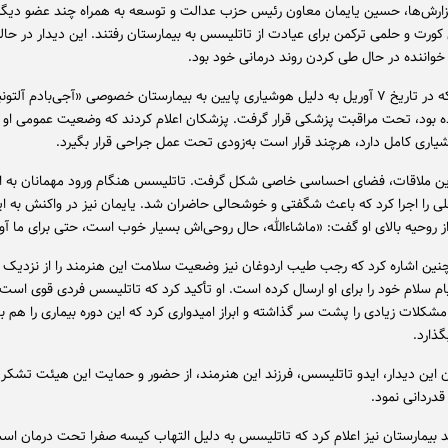
ارش‌ها، حسین یایمان معاون رئیس حزب عدالت و توسعه به همراه چند عضو دیگر 
ورت و حلمی ترکمن برای عیادت از تاتلیسس به بیمارستان رفتند. این دیدار در حال
خواننده در حال طی کردن روند درمانی خود بود.
تاتلیسس که در تاریخ ۷ آوریل به دلیل هوشیاری پایین به بیمارستان خصوصی «آجی‌بادم آلتون
ه بود، تحت مراقبت پزشکی قرار گرفت. پزشکان اعلام کردند که وضعیت عمومی او
اری کامل دارد، هرچند قرار است به‌زودی تحت عمل جراحی قرار بگیرد.
ین ملاقات، فضای احساسی خاصی شکل گرفت. تاتلیسس هنگام ورود مهمانان به اتا
 را اجرا کرد که باعث شگفتی و خوشحالی حاضران شد. یایمان نیز در واکنش به ا
 روحیه بالای او گفت: «ماشاءالله، حال روحی‌اش بسیار خوب است، حتی برای ما آوا
نین اشاره کرد که رجب طیب اردوغان نیز وضعیت سلامت این هنرمند را از نزدیک د
ام سلام خود را برای او ارسال کرده است. او تأکید کرد که تاتلیسس فردی قوی است 
شکلات زیادی را پشت سر گذاشته و ابراز امیدواری کرد که این دوره بیماری را هم ب
ذارد.
ن این دیدار، ایدو تاتلیسس، فرزند این هنرمند، از حضور و حمایت این هیئت تشکر ک
قدردانی نمود.
بیمارستان نیز اعلام کرد که تاتلیسس به دلیل التهاب کیسه صفرا تحت درمان است