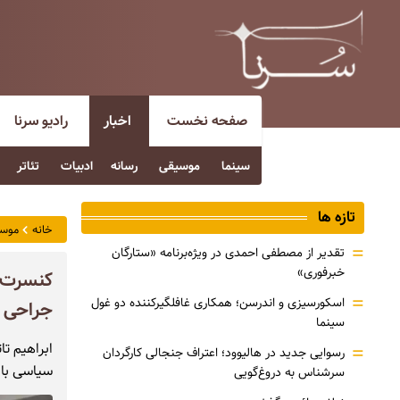
صفحه نخست
اخبار
رادیو سرنا
سینما
موسیقی
رسانه
ادبیات
تئاتر
تازه ها
خانه
موس
=
تقدیر از مصطفی احمدی در ویژه‌برنامه «ستارگان
خبرفوری»
کنسرت ا
=
اسکورسیزی و اندرسن؛ همکاری غافلگیرکننده دو غول
جراحی /
سینما
ابراهیم ت
=
رسوایی جدید در هالیوود؛ اعتراف جنجالی کارگردان
سیاسی با 
سرشناس به دروغ‌گویی