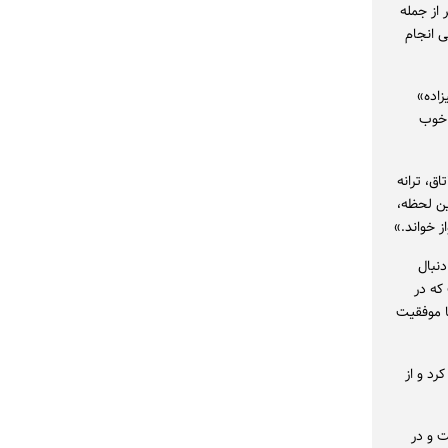
از جمله
ی انجام
یزاده»
 خوب
ق، ترانه
ین لحظه،
ز خواند.»
نبال
که در
ا موفقیت
رد و از
 و در