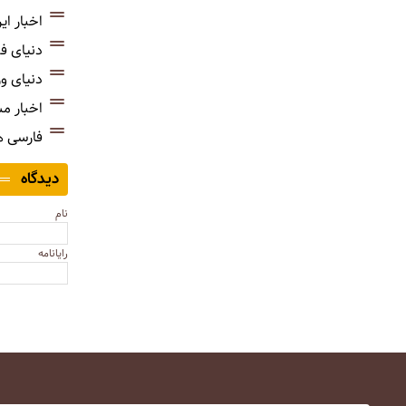
اخبار ای
دنیای ف
دنیای و
اخبار م
فارسی 
دیدگاه
نام
رایانامه