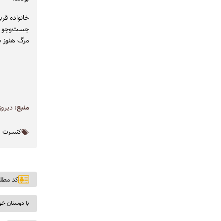
خانواده قرب
جست‌وجو ش
مرگ هنوز ب
منبع:
دیروز
کنسرت
کد مطلب: ۲
با دوستان خو