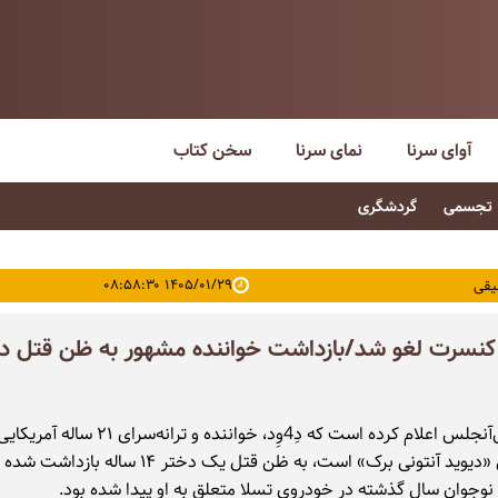
آوای سرنا
نمای سرنا
سخن کتاب
تجسمی
گردشگری
۱۴۰۵/۰۱/۲۹ ۰۸:۵۸:۳۰
یقی
کنسرت لغو شد/بازداشت خواننده مشهور به ظن قتل د
پلیس لس‌آنجلس اعلام کرده است که دِ4وِد، خواننده و ترانه‌
واقعی‌اش «دیوید آنتونی برک» است، به ظن قتل یک دختر ۱۴ ساله 
وجوان سال گذشته در خودروی تسلا متعلق به او پیدا شده بود.