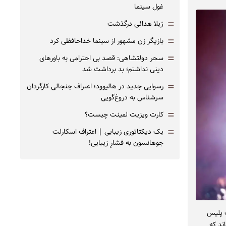
غول سینما
=
ژیلا هدائی درگذشت
=
بازیگر زن مشهور از سینما خداحافظی کرد
=
سحر دولتشاهی: قصد بی احترامی به باورهای
دینی نداشتم؛ بد برداشت شد
=
رسوایی جدید در هالیوود؛ اعتراف جنجالی کارگردان
سرشناس به دروغ‌گویی
=
کارت ویزیت لمینت چیست؟
=
یک دیکتاتوری زیبایی | اعتراف اسکارلت
جوهانسون به فشارِ زیبایی!
ت پلیس
ند که