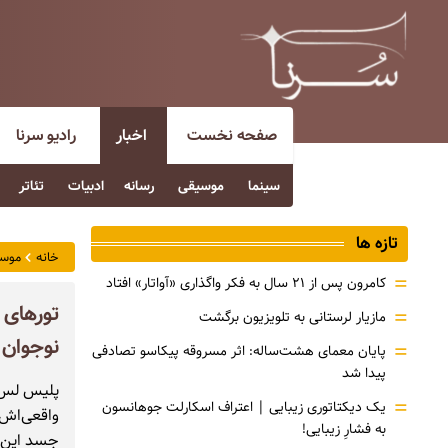
صفحه نخست
اخبار
رادیو سرنا
سینما
موسیقی
رسانه
ادبیات
تئاتر
تازه ها
خانه
موس
=
کامرون پس از ۲۱ سال به فکر واگذاری «آواتار» افتاد
تورهای 
=
مازیار لرستانی به تلویزیون برگشت
نوجوان
=
پایان معمای هشت‌ساله: اثر مسروقه پیکاسو تصادفی
پیدا شد
=
یک دیکتاتوری زیبایی | اعتراف اسکارلت جوهانسون
به فشارِ زیبایی!
جسد این ن