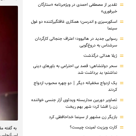
=
تقدیر از مصطفی احمدی در ویژه‌برنامه «ستارگان
خبرفوری»
=
اسکورسیزی و اندرسن؛ همکاری غافلگیرکننده دو غول
سینما
=
رسوایی جدید در هالیوود؛ اعتراف جنجالی کارگردان
سرشناس به دروغ‌گویی
=
ژیلا هدائی درگذشت
=
سحر دولتشاهی: قصد بی احترامی به باورهای دینی
نداشتم؛ بد برداشت شد
=
یک ازدواج مخفیانه دیگر | دو چهره محبوب ازدواج
کردند
=
تصاویر دوربین مداربسته ویدئوی آزار جنسی خواننده
زن را افشا کرد؛ شهر بهم ریخت
=
بازیگر زن مشهور از سینما خداحافظی کرد
=
کارت ویزیت لمینت چیست؟
به گفته مق
لس‌آنجلس و