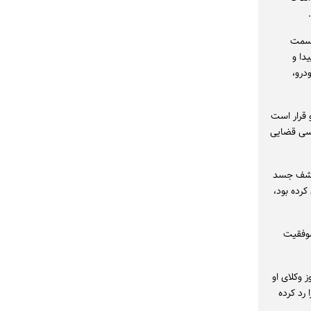
لسته ریواس هرناندز» در سپتامبر ۲۰۲۵ در قسمت
دا و
درو،
‌شود و قرار است
رسی قضایی
 کشف جسد
کرده بود،
موفقیت
 وکلای او
 رد کرده