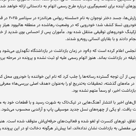
وزهای آینده برای تصمیم‌گیری درباره طرح رسمی اتهام به دادستانی ارائه خواهد شد.
بر اساس گزارش‌ها، جسد دختر نوجوان به نام «س
دروی تسلا کشف شد؛ خودرویی که در وضعیت رهاشده در منطقه هالیوود هیلز پی
کینگ خودروهای توقیفی منتقل شده بود. مأموران پس از احساس بوی شدید از خو
نجام دادند و با بقایای انسانی روبه‌رو شدند.
پلیس لس‌آنجلس اعلام کرده است که دِ4وِد در زمان بازداشت در بازداشتگاه نگهداری می
ثیقه در بازداشت بماند. هنوز اتهام رسمی علیه او ثبت نشده و پرونده در مرحله بر
 پس از آن توجه گسترده رسانه‌ها را جلب کرد که نام این خواننده با خودروی محل
ر ماه‌های گذشته، تحقیقات به‌تدریج او را به‌عنوان «هدف اصلی بررسی‌ها» معرفی 
 بازداشت اخیر، او رسماً متهم نشده بود.
ر سال‌های اخیر با انتشار آهنگ‌هایی در تیک‌تاک به شهرت رسید و با قطعات خود به 
یافت. او یکی از چهره‌های نسل جدید موسیقی پاپ و آر‌اند‌بی محسوب می‌شود.
اتفاق، تورهای کنسرت او لغو شده و فعالیت‌های حرفه‌ای‌اش متوقف شده است. هنوز
مفصلی به بازداشت نشان نداده‌اند، اما پیش‌تر هرگونه دخالت او در این پرونده را