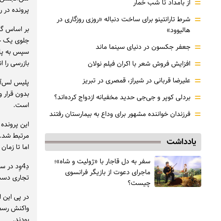
=
از بامداد تا شب خمار
پرونده در ر
=
شرط تارانتینو برای ساخت دنباله «روزی روزگاری در
هالیوود»
جلوی یک خو
=
جعفر جکسون در دنیای سینما ماند
سپس به پار
=
بازرسی را ا
افزایش فروش شعر با اکران فیلم نولان
=
علیرضا قربانی در شیراز، قمصری در تبریز
بدون قرار و
=
بردلی کوپر و جی‌جی حدید مخفیانه ازدواج کرده‌اند؟
است.
=
فرزندان خواننده مشهور برای وداع به بیمارستان رفتند
این پرونده
مرتبط شد. د
یادداشت
اما تا زمان
سفر به دل قاجار با «ژولیت و شاه»؛
دِ4وِد د
ماجرای دعوت از ‌بازیگر فرانسوی
تجاری دست 
چیست؟
در پی این 
واکنش رسمی 
بودند.