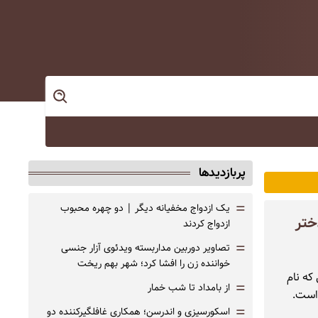
پربازدیدها
=
یک ازدواج مخفیانه دیگر | دو چهره محبوب
ختر
ازدواج کردند
=
تصاویر دوربین مداربسته ویدئوی آزار جنسی
خواننده زن را افشا کرد؛ شهر بهم ریخت
سرای ۲۱ ساله آمریکایی که نام
=
از بامداد تا شب خمار
بازداشت شده است.
=
اسکورسیزی و اندرسن؛ همکاری غافلگیرکننده دو