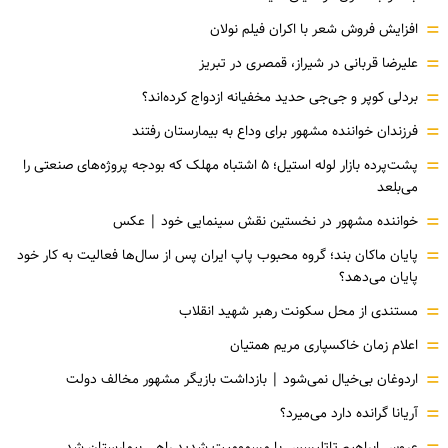
=
افزایش فروش شعر با اکران فیلم نولان
=
علیرضا قربانی در شیراز، قمصری در تبریز
=
بردلی کوپر و جی‌جی حدید مخفیانه ازدواج کرده‌اند؟
=
فرزندان خواننده مشهور برای وداع به بیمارستان رفتند
=
پشت‌پرده بازار لوله استیل؛ ۵ اشتباه مهلک که بودجه پروژه‌های صنعتی را
می‌بلعد
=
خواننده مشهور در نخستین نقش سینمایی خود |‌ عکس
=
پایان ماکان بند؛ گروه محبوب پاپ ایران پس از سال‌ها فعالیت به کار خود
پایان می‌دهد؟
=
مستندی از محل سکونت رهبر شهید انقلاب
=
اعلام زمان خاکسپاری مریم همتیان
=
اردوغان بی‌خیال نمی‌شود | بازداشت بازیگر مشهور مخالف دولت
=
آریانا گرانده دارد می‌میرد؟
عروس ابراهیم تاتلیسس با مسمومیت شدید راهی بیمارستان شد