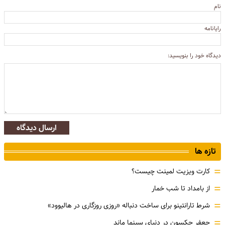
نام
رایانامه
دیدگاه خود را بنویسید:
ارسال دیدگاه
تازه ها
=
کارت ویزیت لمینت چیست؟
=
از بامداد تا شب خمار
=
شرط تارانتینو برای ساخت دنباله «روزی روزگاری در هالیوود»
=
جعفر جکسون در دنیای سینما ماند