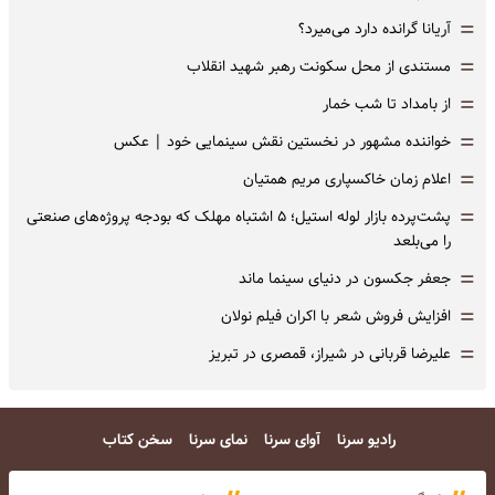
=
آریانا گرانده دارد می‌میرد؟
=
مستندی از محل سکونت رهبر شهید انقلاب
=
از بامداد تا شب خمار
=
خواننده مشهور در نخستین نقش سینمایی خود |‌ عکس
=
اعلام زمان خاکسپاری مریم همتیان
=
پشت‌پرده بازار لوله استیل؛ ۵ اشتباه مهلک که بودجه پروژه‌های صنعتی
را می‌بلعد
=
جعفر جکسون در دنیای سینما ماند
=
افزایش فروش شعر با اکران فیلم نولان
=
علیرضا قربانی در شیراز، قمصری در تبریز
رادیو سرنا
آوای سرنا
نمای سرنا
سخن کتاب