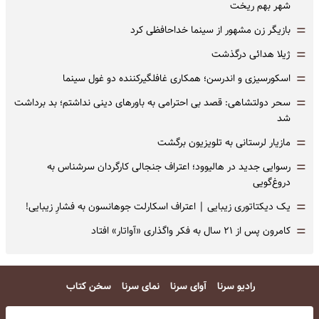
شهر بهم ریخت
=
بازیگر زن مشهور از سینما خداحافظی کرد
=
ژیلا هدائی درگذشت
=
اسکورسیزی و اندرسن؛ همکاری غافلگیرکننده دو غول سینما
=
سحر دولتشاهی: قصد بی احترامی به باورهای دینی نداشتم؛ بد برداشت
شد
=
مازیار لرستانی به تلویزیون برگشت
=
رسوایی جدید در هالیوود؛ اعتراف جنجالی کارگردان سرشناس به
دروغ‌گویی
=
یک دیکتاتوری زیبایی | اعتراف اسکارلت جوهانسون به فشارِ زیبایی!
=
کامرون پس از ۲۱ سال به فکر واگذاری «آواتار» افتاد
رادیو سرنا
آوای سرنا
نمای سرنا
سخن کتاب