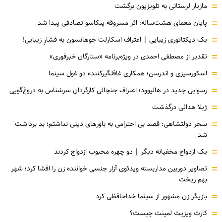
=
مازیار لرستانی به تلویزیون برگشت
=
پایان معمای هشت‌ساله: اثر مسروقه پیکاسو تصادفی پیدا شد
=
یک دیکتاتوری زیبایی | اعتراف اسکارلت جوهانسون به فشارِ زیبایی!
=
تقدیر از مصطفی احمدی در ویژه‌برنامه «ستارگان خبرفوری»
=
اسکورسیزی و اندرسن؛ همکاری غافلگیرکننده دو غول سینما
=
رسوایی جدید در هالیوود؛ اعتراف جنجالی کارگردان سرشناس به دروغ‌گویی
=
ژیلا هدائی درگذشت
=
سحر دولتشاهی: قصد بی احترامی به باورهای دینی نداشتم؛ بد برداشت
شد
=
یک ازدواج مخفیانه دیگر | دو چهره محبوب ازدواج کردند
=
تصاویر دوربین مداربسته ویدئوی آزار جنسی خواننده زن را افشا کرد؛ شهر
بهم ریخت
=
بازیگر زن مشهور از سینما خداحافظی کرد
=
کارت ویزیت لمینت چیست؟