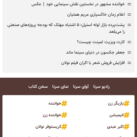
=
خواننده مشهور در نخستین نقش سینمایی خود |‌ عکس
=
اعلام زمان خاکسپاری مریم همتیان
=
پشت‌پرده بازار لوله استیل؛ ۵ اشتباه مهلک که بودجه پروژه‌های صنعتی
را می‌بلعد
=
کارت ویزیت لمینت چیست؟
=
جعفر جکسون در دنیای سینما ماند
=
افزایش فروش شعر با اکران فیلم نولان
رادیو سرنا
آوای سرنا
نمای سرنا
سخن کتاب
بازیگر زن
خواننده
انیمیشن
خواننده زن
اکبر عبدی
کریستوفر نولان