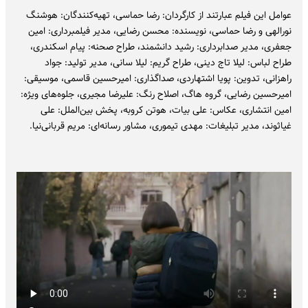
عوامل این فیلم عبارتند از کارگردان: رضا حماسی، تهیه‌کنندگان: هوشنگ
نورالهی و رضا حماسی، نویسنده: محسن رضایی، مدیر فیلمبرداری: امین
جعفری، مدیر صدابرداری: رشید دانشمند، طراح صحنه: پیام اسکندری،
طراح لباس: لیلا تاج دینی، طراح گریم: لیلا سانی، مدیر تولید: جواد
راهزانی، تدوین: پویا اشتهاردی، صداگذاری: امیرحسین قاسمی، موسیقی:
امیرحسین رضایی، گروه هاگ، اصلاح رنگ: علیرضا مجیری، جلوه‌های ویژه:
امین انتشاری، عکاس: علی بیات، هوتن کروبه، پخش بین‌الملل: علی
غیاثوند، مدیر تبلیغات: مهدی تیموری، مشاور رسانه‌ای: مریم قربانی‌نیا.