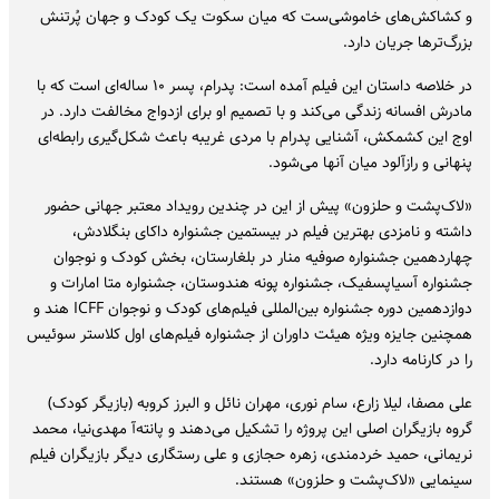
و کشاکش‌های خاموشی‌ست که میان سکوت یک کودک و جهان پُرتنش
بزرگ‌ترها جریان دارد.
در خلاصه داستان این فیلم آمده است: پدرام، پسر ۱۰ ساله‌ای است که با
مادرش افسانه زندگی می‌کند و با تصمیم او برای ازدواج مخالفت دارد. در
اوج این کشمکش، آشنایی پدرام با مردی غریبه باعث شکل‌گیری رابطه‌ای
پنهانی و رازآلود میان آنها می‌شود.
«لاک‌پشت و حلزون» پیش از این در چندین رویداد معتبر جهانی حضور
داشته و نامزدی بهترین فیلم در بیستمین جشنواره داکای بنگلادش،
چهاردهمین جشنواره صوفیه منار در بلغارستان، بخش کودک و نوجوان
جشنواره آسیاپسفیک، جشنواره پونه هندوستان، جشنواره متا امارات و
دوازدهمین دوره جشنواره بین‌المللی فیلم‌های کودک و نوجوان ICFF هند و
همچنین جایزه ویژه هیئت داوران از جشنواره فیلم‌های اول کلاستر سوئیس
را در کارنامه دارد.
علی مصفا، لیلا زارع، سام نوری، مهران نائل و البرز کروبه (بازیگر کودک)
گروه بازیگران اصلی این پروژه را تشکیل می‌دهند و پانته‌آ مهدی‌نیا، محمد
نریمانی، حمید خردمندی، زهره حجازی و علی رستگاری دیگر بازیگران فیلم
سینمایی «لاک‌پشت و حلزون» هستند.