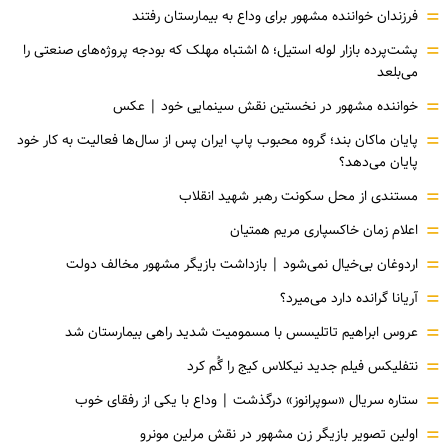
=
فرزندان خواننده مشهور برای وداع به بیمارستان رفتند
=
پشت‌پرده بازار لوله استیل؛ ۵ اشتباه مهلک که بودجه پروژه‌های صنعتی را
می‌بلعد
=
خواننده مشهور در نخستین نقش سینمایی خود |‌ عکس
=
پایان ماکان بند؛ گروه محبوب پاپ ایران پس از سال‌ها فعالیت به کار خود
پایان می‌دهد؟
=
مستندی از محل سکونت رهبر شهید انقلاب
=
اعلام زمان خاکسپاری مریم همتیان
=
اردوغان بی‌خیال نمی‌شود | بازداشت بازیگر مشهور مخالف دولت
=
آریانا گرانده دارد می‌میرد؟
=
عروس ابراهیم تاتلیسس با مسمومیت شدید راهی بیمارستان شد
=
نتفلیکس فیلم جدید نیکلاس کیج را گُم کرد
=
ستاره سریال «سوپرانوز» درگذشت | وداع با یکی از رفقای خوب
=
اولین تصویر بازیگر زن مشهور در نقش مرلین مونرو