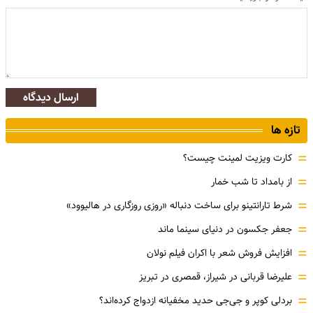
ارسال دیدگاه
تازه ها
=
کارت ویزیت لمینت چیست؟
=
از بامداد تا شب خمار
=
شرط تارانتینو برای ساخت دنباله «روزی روزگاری در هالیوود»
=
جعفر جکسون در دنیای سینما ماند
=
افزایش فروش شعر با اکران فیلم نولان
=
علیرضا قربانی در شیراز، قمصری در تبریز
=
بردلی کوپر و جی‌جی حدید مخفیانه ازدواج کرده‌اند؟