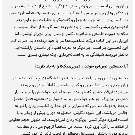
رمان‌نویسی احساس نمی‌کردم. نوعی دلزدگی و اشباع از ادبیات معاصر و
زیاده‌کاری‌های بی‌ثمر بر من غلبه کرد. من نیازی به مصرف «داستان» حس
نمی‌کنم؛ بیش از هر چیز، به جدل و گفت‌وگو با حقیقت نیاز دارم؛ یعنی
اندیشیدن بیشتر، کم‌نویسی و پرداختن به مسائل، نه از منظر سیاسی،
بلکه به صورت فلسفی و شاعرانه. کمتر نوشتن، برای قوی‌تر نوشتن. اما
این‌بار، در این کتابِ بزرگ، شخصیت‌ها مرا با خود بردند؛ باید اعتراف کنم
این نخستین بار است. بار دیگر به قدرت اعتیادآور داستان بازگشته‌ام…
به‌نظر می‌رسد شیفتگی ما به افسانه‌پردازی، یک بیماری بشری است.
آیا نخستین تجربه‌ی خواندن «موبی‌دیک» را به یاد دارید؟
نخستین بار این رمان را به زبان ترجمه در دانشگاه (در چین) خواندم. در
زبان چینی، زبان شکسپیری و کتاب مقدسی کاملاً انتزاعی و بی‌معنا
می‌شود؛ آن‌قدر دشوار که خواننده سرانجام قید خواندنش را می‌زند. بار
دوم، در نیویورک، باز هم خواندنش برایم دشوار بود، به‌ویژه فصل مفصل
مربوط به نهنگ‌شناسی که بسیاری از خوانندگان انگلیسی‌زبان را نیز به
چالش می‌کشد. این شیوه نگارش، متعلق به دوران پیش از ویکی‌پدیا
است؛ امروزه دیگر کسی این‌گونه رمان نمی‌نویسد. اما ملویل حجم عظیمی
از اطلاعات را گردآوری کرده است. من شخصاً ترجیح می‌دادم مطالب
دریانوردی را به‌شکل دست‌اول بخوانم. او تحت تأثیر تراژدی کشتی