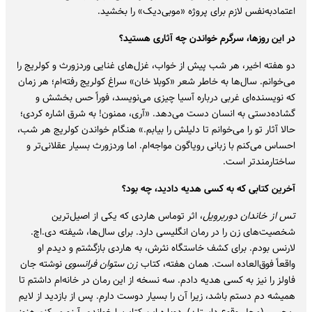
اعتمادبه‌نفس لازم برای پروژه «موبی‌دیک» را بخشید.
در این روزها، سرگرم خواندن چه آثاری هستید؟
دو هفته اخیر، هر شب پیش از خواب، غزل‌های غنایی وردزورث و کولریج را
می‌خوانم. سال‌ها به خاطر شعر «کوبلا خان» سراغ کولریج رفته‌ام؛ هر زمان
که نویسنده‌ای غربی درباره آسیا چیزی می‌نویسد، فوراً حس بخشش و
گشاده‌دستی به انسان دست می‌دهد. «آری، ممنون! به شرق اشاره کردی؛
حالا آثار تو را می‌خوانم تا دلیلش را بیابم.» هنگام خواندن کولریج هر شب،
احساس می‌کنم با زبانی رویاگون مواجه‌ام. اما وردزورث بسیار عقلانی‌تر و
ساختارمندتر است.
آخرین کتابی که به کسی هدیه دادید، چه بود؟
تس از خاندان دوربرویل
، اثر توماس هاردی که یکی از اصیل‌ترین
شخصیت‌های زن را در رمان انگلیسی دارد. برای سال‌ها، شیفته دی.اچ.
لارنس بودم. برای کشف خاستگاه نثرش، به هاردی بازگشتم و دیدم او
واقعاً فوق‌العاده است. همان هفته، کتاب
زن ستوان فرانسوی
نوشته جان
فاولز را نیز به کسی هدیه دادم. سه نسخه از این رمان در خانه‌ام داشتم تا
همیشه دم دستم باشد، زیرا آن را بسیار دوست دارم. پس از بازدید از لایم
ریجیس (محل وقوع داستان)، دوباره این کتاب را خواندم. آرزو می‌کنم هنوز