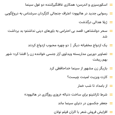
=
اسکورسیزی و اندرسن؛ همکاری غافلگیرکننده دو غول سینما
=
رسوایی جدید در هالیوود؛ اعتراف جنجالی کارگردان سرشناس به دروغ‌گویی
=
ژیلا هدائی درگذشت
=
سحر دولتشاهی: قصد بی احترامی به باورهای دینی نداشتم؛ بد برداشت
شد
=
یک ازدواج مخفیانه دیگر | دو چهره محبوب ازدواج کردند
=
تصاویر دوربین مداربسته ویدئوی آزار جنسی خواننده زن را افشا کرد؛ شهر
بهم ریخت
=
بازیگر زن مشهور از سینما خداحافظی کرد
=
کارت ویزیت لمینت چیست؟
=
از بامداد تا شب خمار
=
شرط تارانتینو برای ساخت دنباله «روزی روزگاری در هالیوود»
=
جعفر جکسون در دنیای سینما ماند
=
افزایش فروش شعر با اکران فیلم نولان