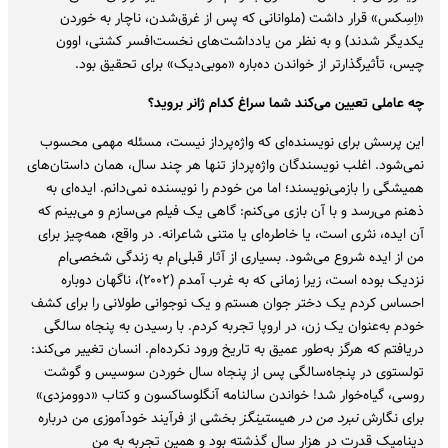
«اِسِکس» قرار داشت (ملوانانی که پس از غرق‌شدن، ناچار به خوردن
یکدیگر شدند) و به نظر من یادداشت‌های نخست‌افسر کشتی، اوون
چیس، تأثیرگذارتر از خواندن ده‌باره «موبی‌دیک» برای تحقیق بود.
چه عاملی تعیین می‌کند شما سراغ کدام ژانر بروید؟
این پرسش برای نویسنده‌ای که واژه‌پرداز نیست، مسئله مهمی محسوب
نمی‌شود. اغلب نویسندگان واژه‌پرداز تنها هر چند سال، همان داستان‌های
همیشگی را بازمی‌نویسند؛ اما من خودم را نویسنده نمی‌دانم. ایده‌ای به
ذهنم می‌رسد و با آن بازی می‌کنم: گاهی یک فیلم می‌سازم و می‌بینم که
آن ایده، نثری است، یا خاطره‌ای یا متنی شاعرانه. در واقع، همه‌چیز برای
من از ایده شروع می‌شود. بسیاری از آثار قبلی‌ام به زندگی شخصی‌ام
نزدیک بوده است، زیرا زمانی که به غرب آمدم (۲۰۰۲)، ناگهان دوباره
احساس کردم یک دختر جوان هستم و یک نوجوانی طولانی را برای کشف
خودم به‌عنوان یک زن، در اروپا تجربه کردم. با رسیدن به پنجاه سالگی
دریافتم که هرگز به‌طور عمیق به تاریخ ورود نکرده‌ام. انسان تغییر می‌کند:
تولستوی در پنجاه‌سالگی پس از پنجاه سال خوردن سوسیس و گوشت
روسی، گیاه‌خوار شد! خواندن سالنامه آنگلوساکسون و کتاب «دوومزدی»
برای نگارش
نبرد من در هیستینگز
بخشی از فرآیند خودآموزی من درباره
دینامیک قدرت در هزار سال گذشته بود و همین تجربه به من