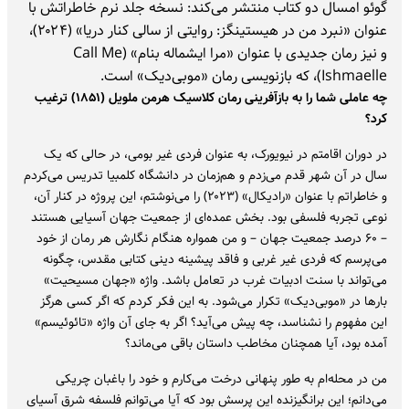
گوئو امسال دو کتاب منتشر می‌کند: نسخه جلد نرم خاطراتش با
عنوان «نبرد من در هیستینگز: روایتی از سالی کنار دریا» (۲۰۲۴)،
و نیز رمان جدیدی با عنوان «مرا ایشماله بنام» (Call Me
Ishmaelle)، که بازنویسی رمان «موبی‌دیک» است.
چه عاملی شما را به بازآفرینی رمان کلاسیک هرمن ملویل (۱۸۵۱) ترغیب
کرد؟
در دوران اقامتم در نیویورک، به عنوان فردی غیر بومی، در حالی که یک
سال در آن شهر قدم می‌زدم و هم‌زمان در دانشگاه کلمبیا تدریس می‌کردم
و خاطراتم با عنوان «رادیکال» (۲۰۲۳) را می‌نوشتم، این پروژه در کنار آن،
نوعی تجربه فلسفی بود. بخش عمده‌ای از جمعیت جهان آسیایی هستند
– ۶۰ درصد جمعیت جهان – و من همواره هنگام نگارش هر رمان از خود
می‌پرسم که فردی غیر غربی و فاقد پیشینه دینی کتابی مقدس، چگونه
می‌تواند با سنت ادبیات غرب در تعامل باشد. واژه «جهان مسیحیت»
بارها در «موبی‌دیک» تکرار می‌شود. به این فکر کردم که اگر کسی هرگز
این مفهوم را نشناسد، چه پیش می‌آید؟ اگر به جای آن واژه «تائوئیسم»
آمده بود، آیا همچنان مخاطب داستان باقی می‌ماند؟
من در محله‌ام به طور پنهانی درخت می‌کارم و خود را باغبان چریکی
می‌دانم؛ این برانگیزنده این پرسش بود که آیا می‌توانم فلسفه شرق آسیای