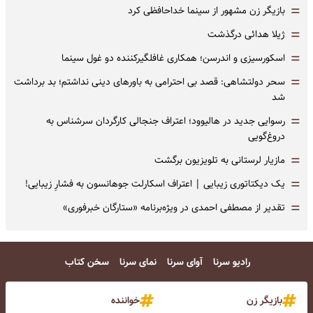
=
بازیگر زن مشهور از سینما خداحافظی کرد
=
ژیلا هدائی درگذشت
=
اسکورسیزی و اندرسن؛ همکاری غافلگیرکننده دو غول سینما
=
سحر دولتشاهی: قصد بی احترامی به باورهای دینی نداشتم؛ بد برداشت
شد
=
رسوایی جدید در هالیوود؛ اعتراف جنجالی کارگردان سرشناس به
دروغ‌گویی
=
مازیار لرستانی به تلویزیون برگشت
=
یک دیکتاتوری زیبایی | اعتراف اسکارلت جوهانسون به فشارِ زیبایی!
=
تقدیر از مصطفی احمدی در ویژه‌برنامه «ستارگان خبرفوری»
رادیو سرنا
آوای سرنا
نمای سرنا
سخن کتاب
بازیگر زن
خواننده