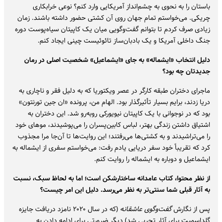
باستان را به نحوی به چشم‌انداز آمریکایی وارد کنم؟ نوعی خرابکاری
چریکی. می‌خواستم تمام جهان روی آن کشتی حضور داشته باشند. زمان
زیادی صرف کردم تا بتوانم گفت‌وگویی میان یک کاپیتان سیاه‌پوست دوره
جنگ داخلی آمریکا و یک بادبان‌ساز تائوئیست چینی ایجاد کنم.
دلیل انتخاب «ایشماله» به جای «ایشماعیل» شخصیت اصلی در رمان
جدیدتان چه بود؟
ماجرای دختران طبقه کارگر در عصر ویکتوریا که به دلیل فقر و ناچاری به
دریا زدند، برایم بسیار تأثیرگذار بود. الهام من، پرونده «ان جین تورنتون»
بود که در نوجوانی با یک کاپیتان نیویورکی روبه‌رو شد. این دختران به
اشتیاق داشتن زندگی بهتر، لباس کابین‌پسران را می‌پوشیدند، موهای خود
را می‌تراشیدند و به کشتی‌ها می‌رفتند؛ این روایت‌ها تا آن‌جا مرا مجذوب
کرد که تقریباً خود سفر دریایی یادم رفت: می‌خواستم سفری از ایشماله به
ایشماعیل و دوباره به ایشماله را روایت کنم.
از نظر محتوا، کتاب عامدانه ساختارشکن است؛ اما به لحاظ سبک، نسبت
به آثار قبلی شما سنتی‌تر به نظر می‌رسد. دلیل این امر چیست؟
پس از نگارش
گفت‌وگوی عاشقانه
(که در سال ۲۰۲۰ نامزد دریافت جایزه
گلداسمیت برای آثار تجربی شد) دیگر ضرورتی برای ادامه دادن به