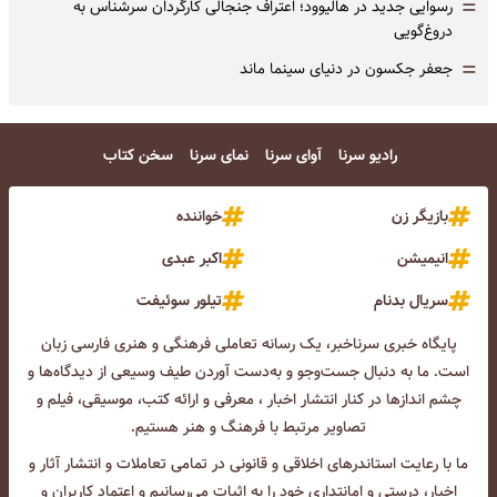
=
رسوایی جدید در هالیوود؛ اعتراف جنجالی کارگردان سرشناس به
دروغ‌گویی
=
جعفر جکسون در دنیای سینما ماند
رادیو سرنا
آوای سرنا
نمای سرنا
سخن کتاب
بازیگر زن
خواننده
انیمیشن
اکبر عبدی
سریال بدنام
تیلور سوئیفت
پایگاه خبری سرناخبر، یک رسانه تعاملی فرهنگی و هنری فارسی زبان
است. ما به دنبال جست‌و‌جو و به‌دست آوردن طیف وسیعی از دیدگاه‌ها و
چشم انداز‌ها در کنار انتشار اخبار ، معرفی و ارائه کتب، موسیقی، فیلم و
تصاویر مرتبط با فرهنگ و هنر هستیم.
ما با رعایت استاندرهای اخلاقی و قانونی در تمامی تعاملات و انتشار آثار و
اخبار، درستی و امانتداری خود را به اثبات می‌رسانیم و اعتماد کاربران و