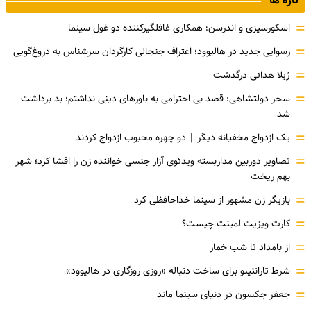
تازه ها
=
اسکورسیزی و اندرسن؛ همکاری غافلگیرکننده دو غول سینما
=
رسوایی جدید در هالیوود؛ اعتراف جنجالی کارگردان سرشناس به دروغ‌گویی
=
ژیلا هدائی درگذشت
=
سحر دولتشاهی: قصد بی احترامی به باورهای دینی نداشتم؛ بد برداشت
شد
=
یک ازدواج مخفیانه دیگر | دو چهره محبوب ازدواج کردند
=
تصاویر دوربین مداربسته ویدئوی آزار جنسی خواننده زن را افشا کرد؛ شهر
بهم ریخت
=
بازیگر زن مشهور از سینما خداحافظی کرد
=
کارت ویزیت لمینت چیست؟
=
از بامداد تا شب خمار
=
شرط تارانتینو برای ساخت دنباله «روزی روزگاری در هالیوود»
=
جعفر جکسون در دنیای سینما ماند